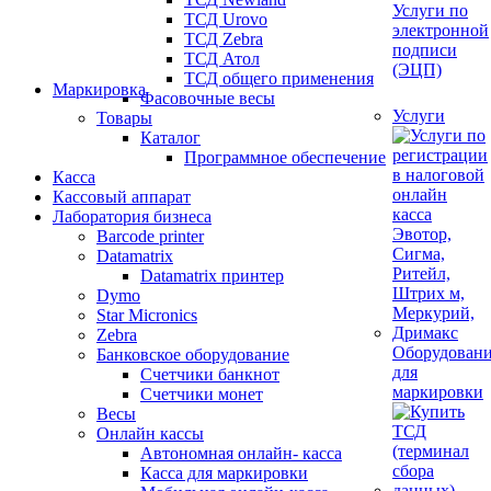
Услуги по
ТСД Urovo
электронной
ТСД Zebra
подписи
ТСД Атол
(ЭЦП)
ТСД общего применения
Маркировка
Фасовочные весы
Услуги
Товары
Каталог
Программное обеспечение
Касса
Кассовый аппарат
Лаборатория бизнеса
Barcode printer
Datamatrix
Datamatrix принтер
Dymo
Star Micronics
Zebra
Оборудован
Банковское оборудование
для
Счетчики банкнот
маркировки
Счетчики монет
Весы
Онлайн кассы
Автономная онлайн- касса
Касса для маркировки