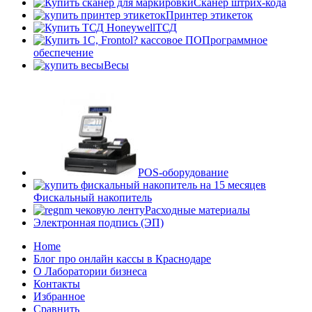
Сканер штрих-кода
Принтер этикеток
ТСД
Программное
обеспечение
Весы
POS-оборудование
Фискальный накопитель
Расходные материалы
Электронная подпись (ЭП)
Home
Блог про онлайн кассы в Краснодаре
О Лаборатории бизнеса
Контакты
Избранное
Сравнить