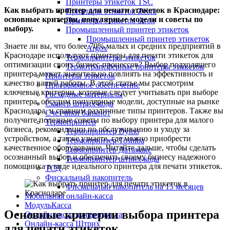
Принтеры этикеток TSC
Как выбрать принтер для печати этикеток в Краснодаре:
Принтеры этикеток Zebra
основные критерии, популярные модели и советы по
Принтеры этикеток Атол
выбору.
Промышленный принтер этикеток
Промышленный принтер этикеток
Знаете ли вы, что более 70% малых и средних предприятий в
Argox
Краснодаре используют принтеры для печати этикеток для
Термопринтеры этикеток
оптимизации своих бизнес-процессов? Выбор подходящего
Термотрансферные принтеры этикеток
принтера может значительно повлиять на эффективность и
Принтеры этикеток
качество вашей работы. В этой статье мы рассмотрим
Программное обеспечение
ключевые критерии, которые следует учитывать при выборе
Расходные материалы
принтера, обсудим популярные модели, доступные на рынке
Сканер штрих-кода
Краснодара, и сравним различные типы принтеров. Также вы
Счетчики банкнот
получите полезные советы по выбору принтера для малого
Термопринтер
бизнеса, рекомендации по обслуживанию и уходу за
Термопринтер Dymo
устройством, а также узнаете, где можно приобрести
Термопринтер Toshiba
качественное оборудование. Читайте дальше, чтобы сделать
Термопринтер Датамакс
осознанный выбор и обеспечить своему бизнесу надежного
Термопринтер штрих-кода
помощника в виде идеального принтера для печати этикеток.
ТСД
Фискальный накопитель
Фискальный накопитель на 15 месяцев
Мобильная онлайн-касса
МодульКасса
Основные критерии выбора принтера
Онлайн-касса для вендинга
Онлайн-касса Штрих
для печати этикеток