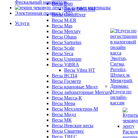
Фискальный накопитель
Весы Digi
Расходные материалы
Весы DIGI SM
Электронная подпись (ЭП)
Весы GreatRiver
Весы M-ER
Услуги
Весы Mas
Весы Mercury
Весы Ohaus
Весы Sartorius
Весы Scale
Весы Seca
Весы Unigram
Весы ViBRA
Весы Vibra HT
Весы ВСП4
Весы Госметр
Весы крановые Мидл
Услуги по
Весы лабораторные Mercury
онлайн-
Весы Масса-К
кассам
Весы Мера
Весы Мехэлектрон-М
Весы Мидл
Весы МК
Весы Невские весы
Весы Смартвес
Расход
Весы ТВЕС
матери