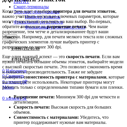
ПИРИТ
Смарт-терминалы
Когда речь идет о выборе
принтера для печати этикеток
,
Торговое оборудование
важно учитывать несколько ключевых параметров, которые
Принтер этикеток
могут существенно повлиять на ваш выбор. Во-первых,
Фискальный регистратор
обратите внимание на
разрешение печати
. Чем выше
Фискальный регистратор Атол
разрешение, тем четче и детализированнее будут ваши
этикетки. Например, для печати мелкого текста или сложных
Поиск
графических элементов лучше выбрать принтер с
разрешением не менее 300 dpi.
8 (996) 252-05-49
Еще один важный аспект — это
скорость печати
. Если вам
8 (918) 628-83-32
нужно печатать большие объемы этикеток, выбирайте модели
с высокой скоростью печати. Это позволит сэкономить время
0
Избранное
и повысить производительность. Также не забудьте
0
Сравнить
проверить
совместимость принтера с материалами
, которые
0
элемент
0
₽
вы планируете использовать. Некоторые принтеры могут
Меню
работать только с определенными типами бумаги или пленки.
Разрешение печати:
Минимум 300 dpi для четкости и
0
элемент
0
₽
детализации.
Скорость печати:
Высокая скорость для больших
объемов.
Совместимость с материалами:
Убедитесь, что
принтер поддерживает нужные вам материалы.