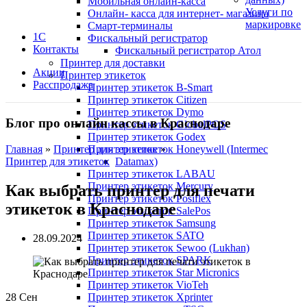
Мобильная онлайн-касса
Услуги по
Онлайн- касса для интернет- магазина
маркировке
Смарт-терминалы
1С
Фискальный регистратор
Контакты
Фискальный регистратор Атол
Принтер для доставки
Акции
Принтер этикеток
Расспродажа
Принтер этикеток B-Smart
Принтер этикеток Citizen
Принтер этикеток Dymo
Блог про онлайн кассы в Краснодаре
Принтер этикеток GlobalPOS
Принтер этикеток Godex
Принтер этикеток Honeywell (Intermec
Главная
»
Принтер для этикеток
»
Datamax)
Принтер для этикеток
Принтер этикеток LABAU
Принтер этикеток Mercury
Как выбрать принтер для печати
Принтер этикеток Posiflex
этикеток в Краснодаре
Принтер этикеток SalePos
Принтер этикеток Samsung
Принтер этикеток SATO
28.09.2024
Принтер этикеток Sewoo (Lukhan)
Принтер этикеток SPARK
Принтер этикеток Star Micronics
Принтер этикеток VioTeh
Принтер этикеток Xprinter
28
Сен