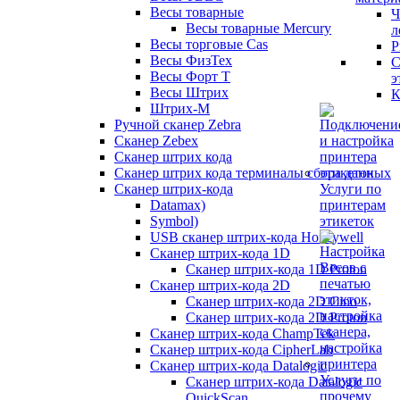
Весы товарные
Ч
Весы товарные Mercury
л
Весы торговые Cas
Р
Весы ФизТех
С
Весы Форт Т
э
Весы Штрих
К
Штрих-М
Ручной сканер Zebra
Сканер Zebex
Сканер штрих кода
Сканер штрих кода терминалы сбора данных
Сканер штрих-кода
Услуги по
Datamax)
принтерам
Symbol)
этикеток
USB сканер штрих-кода Honeywell
Сканер штрих-кода 1D
Сканер штрих-кода 1D Proton
Сканер штрих-кода 2D
Сканер штрих-кода 2D Cino
Сканер штрих-кода 2D Proton
Сканер штрих-кода ChampTek
Сканер штрих-кода CipherLab
Сканер штрих-кода Datalogic
Услуги по
Сканер штрих-кода Datalogic
прочему
QuickScan