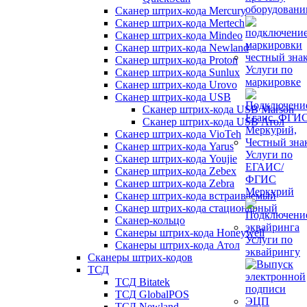
оборудован
Сканер штрих-кода Mercury
Сканер штрих-кода Mertech
Сканер штрих-кода Mindeo
Сканер штрих-кода Newland
Сканер штрих-кода Proton
Услуги по
Сканер штрих-кода Sunlux
маркировке
Сканер штрих-кода Urovo
Сканер штрих-кода USB
Сканер штрих-кода USB Marson
Сканер штрих-кода USB Атол
Сканер штрих-кода VioTeh
Сканер штрих-кода Yarus
Услуги по
Сканер штрих-кода Youjie
ЕГАИС/
Сканер штрих-кода Zebex
ФГИС
Сканер штрих-кода Zebra
Меркурий
Сканер штрих-кода встраиваемый
Сканер штрих-кода стационарный
Сканер-кольцо
Сканеры штрих-кода Honeywell
Услуги по
Сканеры штрих-кода Атол
эквайрингу
Сканеры штрих-кодов
ТСД
ТСД Bitatek
ТСД GlobalPOS
ТСД Newland