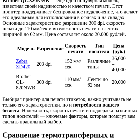
Brother QL-820NWB
— еще одна популярная модель,
известная своей надежностью и качеством печати. Этот
принтер поддерживает беспроводное подключение, что делает
его идеальным для использования в офисах и на складах.
Основные характеристики: разрешение 300 dpi, скорость
печати до 110 мм/сек и возможность печати на лентах
шириной до 62 мм. Цена составляет около 20,000 рублей.
Скорость
Тип
Цена
Модель
Разрешение
печати
носителя
(руб.)
36,000
Zebra
152 мм/
Различные
203 dpi
–
ZD420
сек
типы
40,000
Brother
110 мм/
Ленты до
QL-
300 dpi
20,000
сек
62 мм
820NWB
Выбирая принтер для печати этикеток, важно учитывать не
только его характеристики, но и
потребности вашего
бизнеса
. Надежность, скорость печати и поддержка различных
типов носителей — ключевые факторы, которые помогут вам
сделать правильный выбор.
Сравнение термотрансферных и