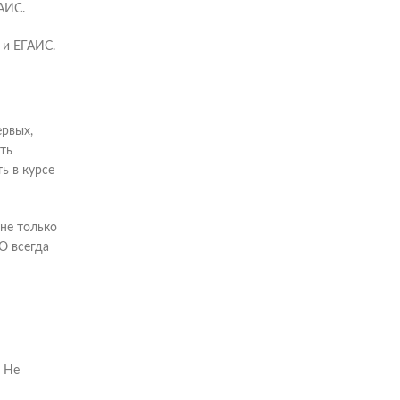
АИС.
 и ЕГАИС.
ервых,
ть
ь в курсе
не только
О всегда
. Не