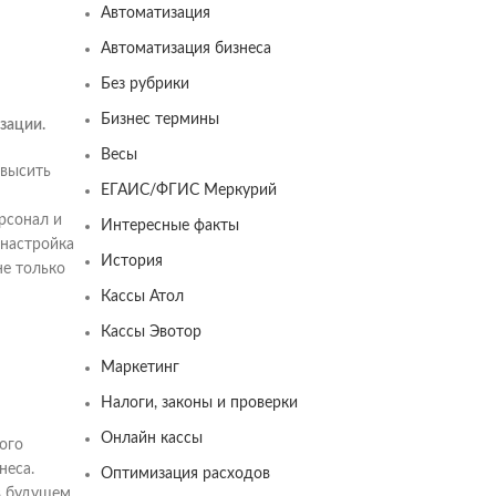
Автоматизация
Автоматизация бизнеса
Без рубрики
Бизнес термины
зации.
Весы
овысить
ЕГАИС/ФГИС Меркурий
рсонал и
Интересные факты
 настройка
История
не только
Кассы Атол
Кассы Эвотор
Маркетинг
Налоги, законы и проверки
Онлайн кассы
ого
неса.
Оптимизация расходов
в будущем.