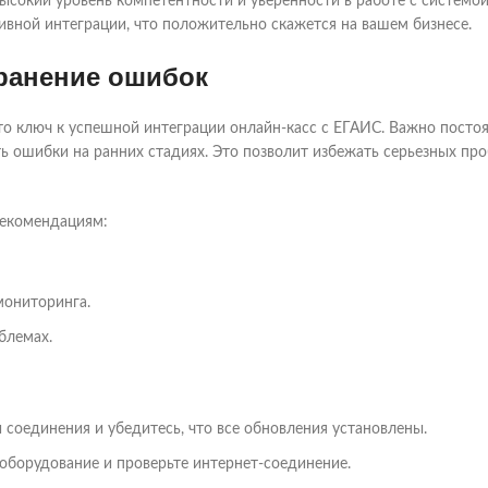
сокий уровень компетентности и уверенности в работе с системой
тивной интеграции, что положительно скажется на вашем бизнесе.
ранение ошибок
то ключ к успешной интеграции онлайн-касс с ЕГАИС. Важно посто
ь ошибки на ранних стадиях. Это позволит избежать серьезных пр
рекомендациям:
мониторинга.
блемах.
соединения и убедитесь, что все обновления установлены.
оборудование и проверьте интернет-соединение.