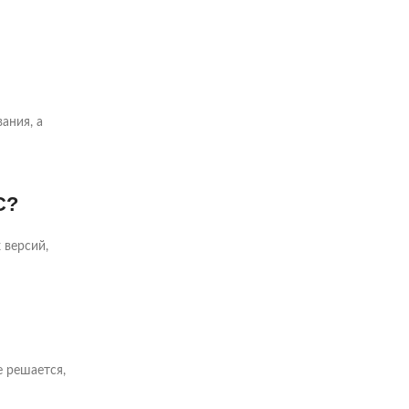
ания, а
С?
 версий,
е решается,