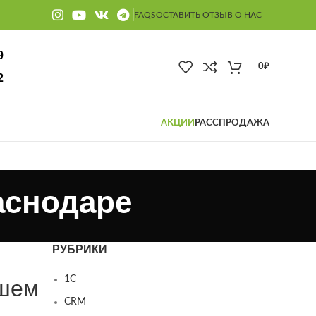
FAQS
ОСТАВИТЬ ОТЗЫВ О НАС
9
0
₽
2
АКЦИИ
РАССПРОДАЖА
аснодаре
РУБРИКИ
1С
ашем
CRM