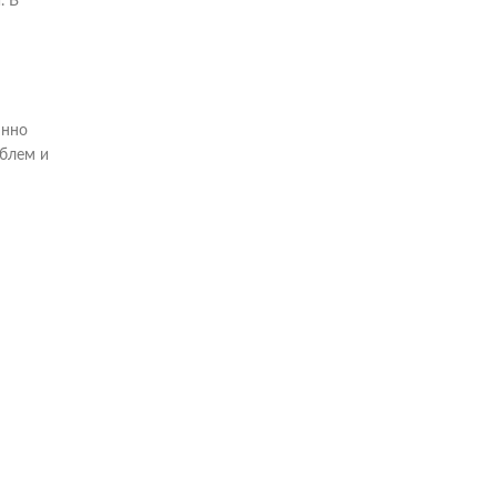
. В
янно
облем и