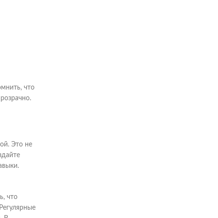
мнить, что
прозрачно.
ой. Это не
здайте
авыки.
ь, что
 Регулярные