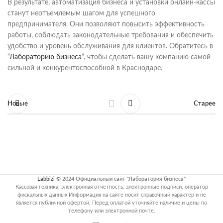
В результате, автоматизация бизнеса и установки онлайн-кассы
станут неотъемлемым шагом для успешного
предпринимателя. Они позволяют повысить эффективность
работы, соблюдать законодательные требования и обеспечить
удобство и уровень обслуживания для клиентов. Обратитесь в
“
Лабораторию бизнеса
“, чтобы сделать вашу компанию самой
сильной и конкурентоспособной в Краснодаре.
Новые
Старее
Labbizi
© 2024 Официальный сайт "Лаборатория бизнеса"
Кассовая техника, электронная отчетность, электронные подписи, оператор
фискальных данных Информация на сайте носит справочный характер и не
является публичной офертой. Перед оплатой уточняйте наличие и цены по
телефону или электронной почте.