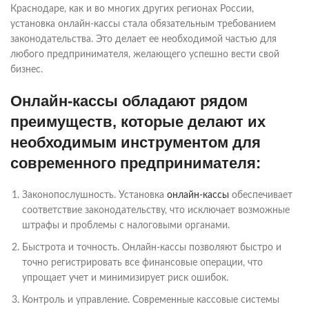
Краснодаре, как и во многих других регионах России,
установка онлайн-кассы стала обязательным требованием
законодательства. Это делает ее необходимой частью для
любого предпринимателя, желающего успешно вести свой
бизнес.
Онлайн-кассы обладают рядом
преимуществ, которые делают их
необходимым инструментом для
современного предпринимателя:
Законопослушность. Установка
онлайн-кассы
обеспечивает
соответствие законодательству, что исключает возможные
штрафы и проблемы с налоговыми органами.
Быстрота и точность. Онлайн-кассы позволяют быстро и
точно регистрировать все финансовые операции, что
упрощает учет и минимизирует риск ошибок.
Контроль и управление. Современные кассовые системы