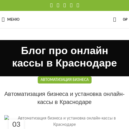
МЕНЮ
0
₽
Блог про онлайн
кассы в Краснодаре
АВТОМАТИЗАЦИЯ БИЗНЕСА
Автоматизация бизнеса и установка онлайн-
кассы в Краснодаре
03