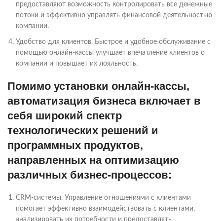
предоставляют возможность контролировать все денежные
потоки и эффективно управлять финансовой деятельностью
компании.
Удобство для клиентов. Быстрое и удобное обслуживание с
помощью онлайн-кассы улучшает впечатление клиентов о
компании и повышает их лояльность.
Помимо установки онлайн-кассы,
автоматизация бизнеса включает в
себя широкий спектр
технологических решений и
программных продуктов,
направленных на оптимизацию
различных бизнес-процессов:
CRM-системы. Управление отношениями с клиентами
помогает эффективно взаимодействовать с клиентами,
анализировать их потребности и предоставлять