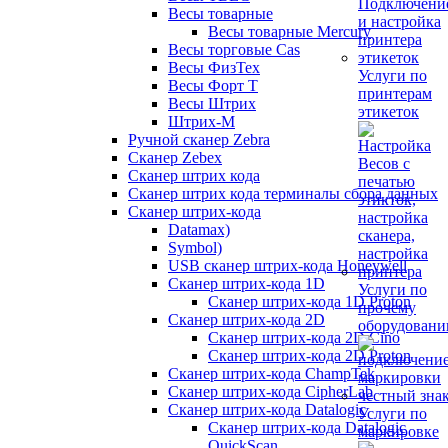
Весы товарные
Весы товарные Mercury
Весы торговые Cas
Весы ФизТех
Услуги по
Весы Форт Т
принтерам
Весы Штрих
этикеток
Штрих-М
Ручной сканер Zebra
Сканер Zebex
Сканер штрих кода
Сканер штрих кода терминалы сбора данных
Сканер штрих-кода
Datamax)
Symbol)
USB сканер штрих-кода Honeywell
Сканер штрих-кода 1D
Услуги по
Сканер штрих-кода 1D Proton
прочему
Сканер штрих-кода 2D
оборудован
Сканер штрих-кода 2D Cino
Сканер штрих-кода 2D Proton
Сканер штрих-кода ChampTek
Сканер штрих-кода CipherLab
Сканер штрих-кода Datalogic
Услуги по
Сканер штрих-кода Datalogic
маркировке
QuickScan