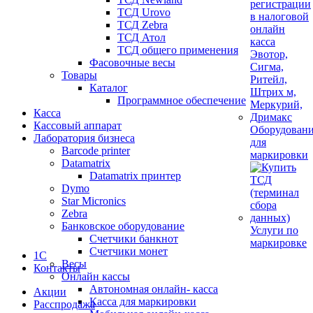
ТСД Urovo
ТСД Zebra
ТСД Атол
ТСД общего применения
Фасовочные весы
Товары
Каталог
Программное обеспечение
Касса
Кассовый аппарат
Оборудован
Лаборатория бизнеса
для
Barcode printer
маркировки
Datamatrix
Datamatrix принтер
Dymo
Star Micronics
Zebra
Банковское оборудование
Услуги по
Счетчики банкнот
маркировке
Счетчики монет
1С
Весы
Контакты
Онлайн кассы
Автономная онлайн- касса
Акции
Касса для маркировки
Расспродажа