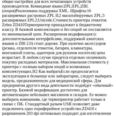
общие настройки для всех печатающих устройств
производителя. Командные языки:ZPL;EPL;ZBI.
(опция)Реализована поддержка XML. Шрифты:16
расширяемых растровых ZPL II;2 масштабируемых ZPL;5
расширяемых EPL2;Unicode.Стоимость принтера этикеток
Zebra ZD410Термопринтер принадлежит к бюджетному
классу. В базовой комплектации и без опций он поставляется
по минимальной цене. Расширенная модификация (с
дополнительными интерфейсами, поддержкой азиатских
языков и ZBI 2.0) стоит дороже. При наличии аксессуаров
(резака, отделителя этикеток, батареи, клавиатуры,
монтажной плиты, адаптеров для рулонов носителя) цена
возрастает. В любом случае придется отдельно оплачивать
покупку расходных материалов. Максимальная стоимость у
принтера с полным набором опций и возможных
комплектующих.Н2 Как выбратьЕсли предполагается
эксплуатация в больнице или лаборатории, следует выбирать
модель, предназначенную для медицинской сферы. Для
предприятия другого вида деятельности подойдет «обычный»
принтер. Базовой модификации достаточно для
автоматизации небольших магазинов и складов. Ее можно
выбирать компаниям, где термопринтер работает только в
связке с ПК. Стандартный разъем USB позволяет даже
подключить одно периферийное устройство.ZD410 с
разрешением 203 dpi оптимально подходит для изготовления