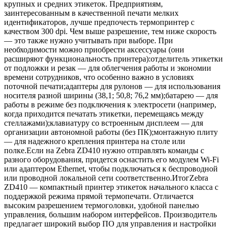
крупных и средних этикеток. Предприятиям,
заинтересованным в качественной печати мелких
идентификаторов, лучше предпочесть термопринтер с
качеством 300 dpi. Чем выше разрешение, тем ниже скорость
— это также нужно учитывать при выборе. При
необходимости можно приобрести аксессуары (они
расширяют функциональность принтера):отделитель этикетки
от подложки и резак — для облегчения работы и экономии
времени сотрудников, что особенно важно в условиях
поточной печати;адаптеры для рулонов — для использования
носителя разной ширины (38,1; 50,8; 76,2 мм);батарею — для
работы в режиме без подключения к электросети (например,
когда приходится печатать этикетки, перемещаясь между
стеллажами);клавиатуру со встроенным дисплеем — для
организации автономной работы (без ПК);монтажную плиту
— для надежного крепления принтера на столе или
полке.Если на Zebra ZD410 нужно отправлять команды с
разного оборудования, придется оснастить его модулем Wi-Fi
или адаптером Ethernet, чтобы подключаться к беспроводной
или проводной локальной сети соответственно.ИтогZebra
ZD410 — компактный принтер этикеток начального класса с
поддержкой режима прямой термопечати. Отличается
высоким разрешением термоголовки, удобной панелью
управления, большим набором интерфейсов. Производитель
предлагает широкий выбор ПО для управления и настройки