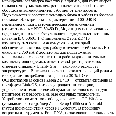
маркировки без ущерба качеству (например, для контейнеров
с анализами, упаковок лекарств и пачек сигарет).Питание
оборудованияТермопринтер работает от электросети.
Подключается к розетке с помощью блока и кабеля из базовой
поставки. Электрические характеристики:100–240 В
переменного тока с автоматическим обнаружением
(совместимость с PFC);50–60 Гц.Модель для использования в
сфере медицинского обслуживания поддерживает источник
питания IEC 60601-1. Опционально Zebra ZD410
комплектуется съемным аккумулятором, который
обеспечивает автономную работу в течение всей смены. Его
емкости (2 750 мАч) достаточно для поддержания
максимальной скорости печати и работы дополнительных
комплектующих (резака, отделителя).Принтер этикеток
отвечает стандарту Energy Star — экономно расходует
энергоресурсы. В период простоя переходит в спящий режим
и сокращает потребление энергии на 30 %.ПО и
ОСПрограммная основа Zebra ZD410 — открытая фирменная
платформа Link-OS, которая упрощает интеграцию,
управление и техническое обслуживание одного или группы
принтеров (разработана на базе облачных технологий).
Устройство совместимо с оборудованием на ОС Windows
(устанавливается драйвер Zebra Setup Utilities) и Android
(путем взаимодействия через NFC-метку). В прошивку
встроены инструменты Print DNA, позволяющие использовать