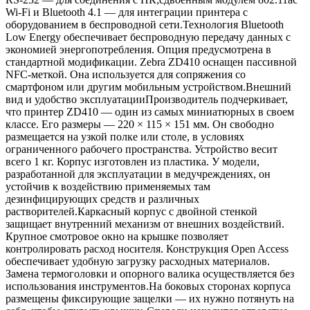
Wi-Fi и Bluetooth 4.1 — для интеграции принтера с
оборудованием в беспроводной сети.Технология Bluetooth
Low Energy обеспечивает беспроводную передачу данных с
экономией энергопотребления. Опция предусмотрена в
стандартной модификации. Zebra ZD410 оснащен пассивной
NFC-меткой. Она используется для сопряжения со
смартфоном или другим мобильным устройством.Внешний
вид и удобство эксплуатацииПроизводитель подчеркивает,
что принтер ZD410 — один из самых миниатюрных в своем
классе. Его размеры — 220 × 115 × 151 мм. Он свободно
размещается на узкой полке или столе, в условиях
ограниченного рабочего пространства. Устройство весит
всего 1 кг. Корпус изготовлен из пластика. У модели,
разработанной для эксплуатации в медучреждениях, он
устойчив к воздействию применяемых там
дезинфицирующих средств и различных
растворителей.Каркасный корпус с двойной стенкой
защищает внутренний механизм от внешних воздействий.
Крупное смотровое окно на крышке позволяет
контролировать расход носителя. Конструкция Open Access
обеспечивает удобную загрузку расходных материалов.
Замена термоголовки и опорного валика осуществляется без
использования инструментов.На боковых сторонах корпуса
размещены фиксирующие защелки — их нужно потянуть на