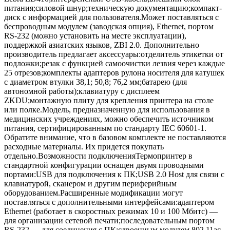
питания;силовой шнур;техническую документацию;компакт-
диск с информацией для пользователя.Может поставляться с
беспроводным модулем (заводская опция), Ethernet, портом
RS-232 (можно установить на месте эксплуатации),
поддержкой азиатских языков, ZBI 2.0. Дополнительно
производитель предлагает аксессуары:отделитель этикетки от
подложки;резак с функцией самоочистки лезвия через каждые
25 отрезов;комплекты адаптеров рулона носителя для катушек
с диаметром втулки 38,1; 50,8; 76,2 мм;батарею (для
автономной работы);клавиатуру с дисплеем
ZKDU;монтажную плиту для крепления принтера на столе
или полке.Модель, предназначенную для использования в
медицинских учреждениях, можно обеспечить источником
питания, сертифицированным по стандарту IEC 60601-1.
Обратите внимание, что в базовом комплекте не поставляются
расходные материалы. Их придется покупать
отдельно.Возможности подключенияТермопринтер в
стандартной конфигурации оснащен двумя проводными
портами:USB для подключения к ПК;USB 2.0 Host для связи с
клавиатурой, сканером и другим периферийным
оборудованием.Расширенные модификации могут
поставляться с дополнительными интерфейсами:адаптером
Ethernet (работает в скоростных режимах 10 и 100 Мбитс) —
для организации сетевой печати;последовательным портом
RS-232 — для соединения с ПК;сдвоенным модулем 802.11ac