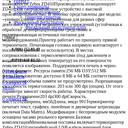
ПИРИТ
возможности Zebra ZD410Производитель позиционирует
Смарт-терминалы
ZD410 как сверхкомпактное устройство с высокой
Торговое оборудование
производительностью. В линейке представлены две модели:
Принтер этикеток
«универсальная» (предназначенная для разных сфер
Фискальный регистратор
деятельности) и для медицинских учреждений (устойчивая к
Фискальный регистратор Атол
обработке дезинфицирующими средствами и
поддерживающая источники питания для
Поиск
медоборудования).Принтер работает по принципу прямой
термопечати. Печатающая головка напрямую контактирует с
8 (996) 252-05-49
носителем (риббон не используется). В местах
соприкосновения с термоэлементами (под давлением и
8 (918) 628-83-32
воздействием высоких температур) на его поверхности
появляется изображение. Поддерживается печать в черно-
белом формате. Ресурсы памяти:256 МБ ОЗУ;512 МБ
0
Избранное
флеш.Пользователю доступно 8 МБ и 64 МБ соответственно.
0
Сравнить
Расширение объема памяти не предусмотрено. Разрешающая
0
элемент
0
₽
способность термоголовки: 203 или 300 dpi (опция). От этого
Меню
параметра зависит скорость работы. Характеристики
печати:Разрешение203 dpi300 dpiСкорость,
0
элемент
0
₽
ммс152102Ширина, мм56Длина, ммдо 991Термопринтер
печатает текст, графику, линейные и двумерные штрихкоды
(включая Data Matrix). Модификация с беспроводным модулем
оснащена часами реального времени.Базовая
комплектацияМинимальная поставка включает:термопринтер
Zebra ZD410;интерфейсный USB-кабель;внешний блок