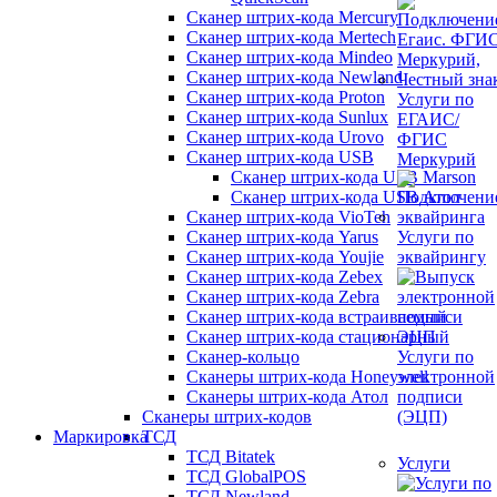
Сканер штрих-кода Mercury
Сканер штрих-кода Mertech
Сканер штрих-кода Mindeo
Сканер штрих-кода Newland
Сканер штрих-кода Proton
Услуги по
Сканер штрих-кода Sunlux
ЕГАИС/
Сканер штрих-кода Urovo
ФГИС
Сканер штрих-кода USB
Меркурий
Сканер штрих-кода USB Marson
Сканер штрих-кода USB Атол
Сканер штрих-кода VioTeh
Сканер штрих-кода Yarus
Услуги по
Сканер штрих-кода Youjie
эквайрингу
Сканер штрих-кода Zebex
Сканер штрих-кода Zebra
Сканер штрих-кода встраиваемый
Сканер штрих-кода стационарный
Сканер-кольцо
Услуги по
Сканеры штрих-кода Honeywell
электронной
Сканеры штрих-кода Атол
подписи
Сканеры штрих-кодов
(ЭЦП)
Маркировка
ТСД
ТСД Bitatek
Услуги
ТСД GlobalPOS
ТСД Newland