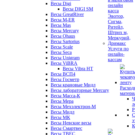
Весы Digi
Весы DIGI SM
Весы GreatRiver
Весы M-ER
Весы Mas
Весы Mercury
Весы Ohaus
Весы Sartorius
Весы Scale
Услуги по
Весы Seca
онлайн-
Весы Unigram
кассам
Весы ViBRA
Весы Vibra HT
Весы ВСП4
Весы Госметр
Весы крановые Мидл
Расход
Весы лабораторные Mercury
матери
Весы Масса-К
Ч
Весы Мера
л
Весы Мехэлектрон-М
Р
Весы Мидл
С
Весы МК
э
Весы Невские весы
К
Весы Смартвес
Весы ТВЕС