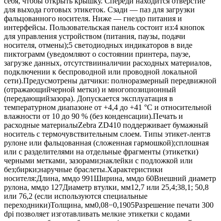
себя, чтобы открыть крышку. Спереди находится отверстие
для выхода готовых этикеток. Сзади — паз для загрузки
фальцованного носителя. Ниже — гнездо питания и
интерфейсы. Пользовательская панель состоит из:4 кнопок
для управления устройством (питания, паузы, подачи
носителя, отмены);5 светодиодных индикаторов в виде
пиктограмм (уведомляют о состоянии принтера, паузе,
загрузке данных, отсутствииналичии расходных материалов,
подключении к беспроводной или проводной локальной
сети).Предусмотрены датчики: полноразмерный передвижной
(отражающийчерной метки) и многопозиционный
(передающийзазора). Допускается эксплуатация в
температурном диапазоне от +4,4 до +41 °C и относительной
влажности от 10 до 90 % (без конденсации).Печать и
расходные материалыZebra ZD410 поддерживает бумажный
носитель с термочувствительным слоем. Типы этикет-лент:в
рулоне или фальцованная (сложенная гармошкой);сплошная
или с разделителями на отдельные фрагменты (этикетки)
черными метками, зазорами;наклейки с подложкой или
без;бирки;наручные браслеты.Характеристики
носителя:Длина, ммдо 991Ширина, ммдо 60Внешний диаметр
рулона, ммдо 127Диаметр втулки, мм12,7 или 25,4;38,1; 50,8
или 76,2 (если используются специальные
переходники)Толщина, мм0,08−0,1905Разрешение печати 300
dpi позволяет изготавливать мелкие этикетки с кодами