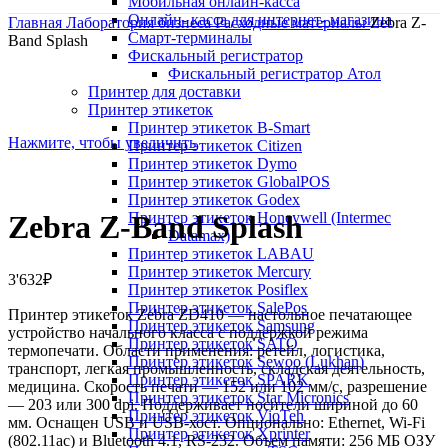
Мобильная онлайн-касса
Онлайн- касса для интернет- магазина
Главная
Лаборатория бизнеса
Расходные материалы
Zebra Z-
Смарт-терминалы
Band Splash
Фискальный регистратор
Фискальный регистратор Атол
Принтер для доставки
Принтер этикеток
Принтер этикеток B-Smart
Нажмите, чтобы увеличить
Принтер этикеток Citizen
Принтер этикеток Dymo
Принтер этикеток GlobalPOS
Принтер этикеток Godex
Принтер этикеток Honeywell (Intermec
Zebra Z-Band Splash
Datamax)
Принтер этикеток LABAU
Принтер этикеток Mercury
3'632
₽
Принтер этикеток Posiflex
Принтер этикеток SalePos
Принтер этикеток Zebra ZD410 — настольное печатающее
Принтер этикеток Samsung
устройство начального класса с поддержкой режима
Принтер этикеток SATO
термопечати. Области применения: ретейл, логистика,
Принтер этикеток Sewoo (Lukhan)
транспорт, легкая промышленность, складская деятельность,
Принтер этикеток SPARK
медицина. Скорость печати — 152 или 102 мм/с, разрешение
Принтер этикеток Star Micronics
— 203 или 300 dpi. Поддерживает носители шириной до 60
Принтер этикеток VioTeh
мм. Оснащен USB и USB-хост. Опционально: Ethernet, Wi-Fi
Принтер этикеток Xprinter
(802.11ac) и Bluetooth 4.1, RS-232. Объем памяти: 256 МБ ОЗУ