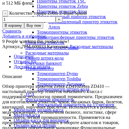
Принтеры этикеток TSC
и 512 МБ флеш.
Принтеры этикеток Zebra
Принтеры этикеток Атол
Количество товара Zebra Z-Band Splash
Промышленный принтер этикеток
Промышленный принтер этикеток
В корзину
Buy now
Argox
Сравнить
Термопринтеры этикеток
Добавить в избранное
Термотрансферные принтеры этикеток
9
People watching this product now!
Принтеры этикеток
Артикул:
7РМ-600033
Категория:
Расходные материалы
Программное обеспечение
Расходные материалы
Описание
Сканер штрих-кода
Отзывы (0)
Счетчики банкнот
Доставка и оплата
Термопринтер
Термопринтер Dymo
Описание
Термопринтер Toshiba
Термопринтер Датамакс
Обзор принтера этикеток Zebra ZD410Zebra ZD410 —
Термопринтер штрих-кода
настольный принтер этикеток начального класса с
ТСД
поддержкой технологии прямой термопечати. Предназначен
Фискальный накопитель
для изготовления этикеток, чеков, багажных бирок, билетов,
Фискальный накопитель на 15 месяцев
квитанций, наручных браслетов. Используется в рознице,
Мобильная онлайн-касса
медучреждениях, гостиничном бизнесе, логистике, сфере
МодульКасса
транспорта, легкой промышленности. Применяется на
Онлайн-касса для вендинга
предприятиях, участвующих в обороте алкоголя и товаров,
Онлайн-касса Штрих
подлежащих обязательной маркировке.Функциональные