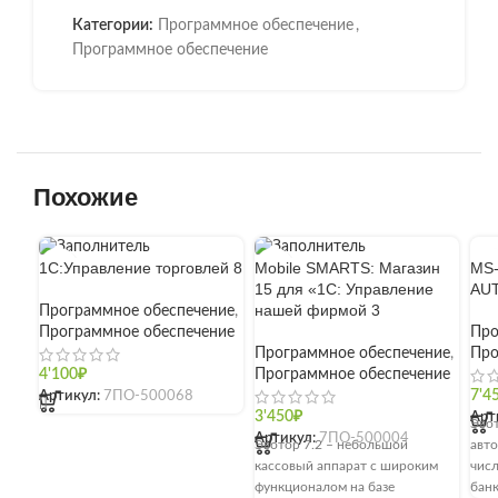
Категории:
Программное обеспечение
,
Программное обеспечение
Похожие
MS-
1С:Управление торговлей 8
Mobile SMARTS: Магазин
AU
15 для «1С: Управление
нашей фирмой 3
Программное обеспечение
,
Про
Программное обеспечение
Про
Программное обеспечение
,
4'100
₽
Программное обеспечение
7'4
Артикул:
7ПО-500068
[]
Арт
3'450
₽
Эвот
Артикул:
7ПО-500004
авто
Эвотор 7.2 – небольшой
числ
кассовый аппарат с широким
банк
функционалом на базе