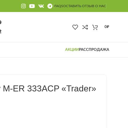
FAQS
ОСТАВИТЬ ОТЗЫВ О НАС
9
0
₽
2
АКЦИИ
РАССПРОДАЖА
y M-ER 333ACP «Trader»