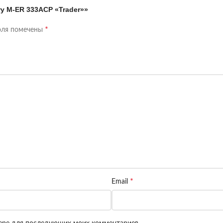
y M-ER 333ACP «Trader»»
*
оля помечены
*
Email