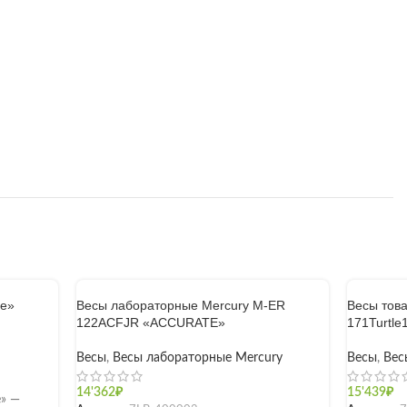
be»
Весы лабораторные Mercury M-ER
Весы тов
122АCFJR «ACCURATE»
171Turtle
Весы
,
Весы лабораторные Mercury
Весы
,
Вес
14'362
₽
15'439
₽
» —