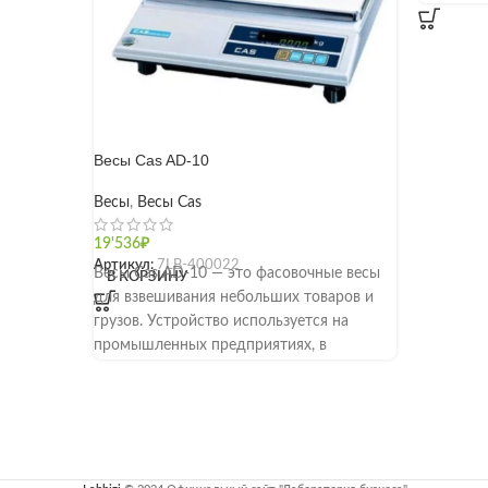
Весы Cas AD-10
Весы
,
Весы Cas
19'536
₽
Артикул:
7LB-400022
Весы Cas AD-10 — это фасовочные весы
В КОРЗИНУ
для взвешивания небольших товаров и
грузов. Устройство используется на
промышленных предприятиях, в
сельском хозяйстве и в фасовочных
подсобных помещениях, на
предприятиях питания. Прибор позволяет
проводить взвешивание в диапазоне от
40 г до 10 кг с дискретностью измерений