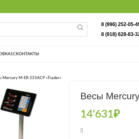
8 (996) 252-05-4
8 (918) 628-83-3
ОВКА
1С
КОНТАКТЫ
ы Mercury M-ER 333ACP «Trader»
Весы Mercur
14'631
₽
[]