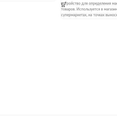
устройство для определения ма
товаров. Используется в магазин
супермаркетах, на точках вынос
торговли, рынках, в торговых па
Предусмотрено несколько моде
разным максимальным предело
взвешивания — 6, 15 или 32 кг. 
относятся к среднему классу то
Предусмотрена возможность ра
сети 220 В или от аккумулятора.
Устройство обладает функциям
массы тары во всем весовом ди
сложения нескольких результат
взвешивания, а также фасовки с
предварительно выставленной
допустимой массой.