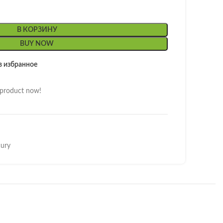
В КОРЗИНУ
BUY NOW
в избранное
 product now!
ury