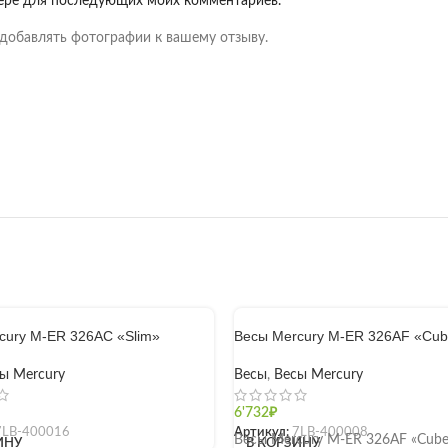
узере для последующих моих комментариев.
добавлять фотографии к вашему отзыву.
cury M-ER 326AC «Slim»
Весы Mercury M-ER 326AF «Cu
ы Mercury
Весы
,
Весы Mercury
6'732
₽
7LB-400016
Артикул:
7LB-400008
Весы Mercury M-ER 326AF «Cube
ИНУ
В КОРЗИНУ