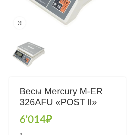
Нажмите, чтобы увеличить
Весы Mercury M-ER
326AFU «POST II»
6'014
₽