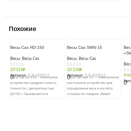
Похожие
Весы Cas HD-150
Весы Cas SWN-15
Вес
«Sl
Весы
,
Весы Cas
Весы
,
Весы Cas
Вес
20'329
₽
10'228
₽
Артикул:
7LB-400031
Артикул:
7LB-400015
4'6
Весы cas hd 150 – напольное
Весы cas swn 15 — электронное
Арт
устройство среднего класса
настольное устройство для
[]
точности с дискретностью
определения веса и расчёта
20/50 г. Применяется в
стоимости товаров. Имеет
торговле или общественном
средний класс точности.
питании и предназначено для
Предел взвешивания составляет
измерения массы товаров,
6/15 кг, дискретность — 2/5 г.
сыпучих и жидких материалов.
Сфера использования:
Максимальная нагрузка
предприятия торговли и
составляет 150 кг, минимальная
общепита. Функционал: