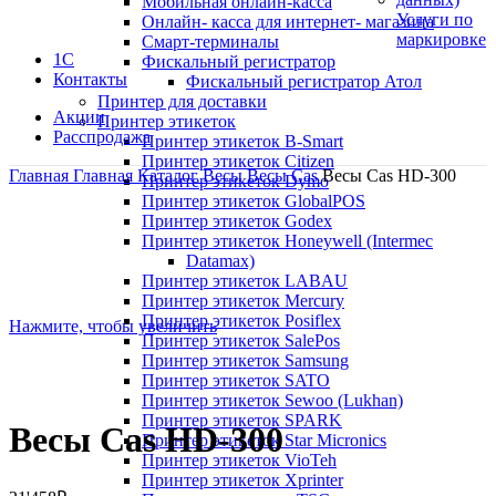
Мобильная онлайн-касса
Услуги по
Онлайн- касса для интернет- магазина
маркировке
Смарт-терминалы
1С
Фискальный регистратор
Контакты
Фискальный регистратор Атол
Принтер для доставки
Акции
Принтер этикеток
Расспродажа
Принтер этикеток B-Smart
Принтер этикеток Citizen
Главная
Главная
Каталог
Весы
Весы Cas
Весы Cas HD-300
Принтер этикеток Dymo
Принтер этикеток GlobalPOS
Принтер этикеток Godex
Принтер этикеток Honeywell (Intermec
Datamax)
Принтер этикеток LABAU
Принтер этикеток Mercury
Принтер этикеток Posiflex
Нажмите, чтобы увеличить
Принтер этикеток SalePos
Принтер этикеток Samsung
Принтер этикеток SATO
Принтер этикеток Sewoo (Lukhan)
Принтер этикеток SPARK
Весы Cas HD-300
Принтер этикеток Star Micronics
Принтер этикеток VioTeh
Принтер этикеток Xprinter