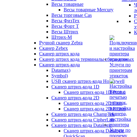
Весы товарные
Ч
Весы товарные Mercury
л
Весы торговые Cas
Р
Весы ФизТех
С
Весы Форт Т
э
Весы Штрих
К
Штрих-М
Ручной сканер Zebra
Сканер Zebex
Сканер штрих кода
Сканер штрих кода терминалы сбора данных
Сканер штрих-кода
Услуги по
Datamax)
принтерам
Symbol)
этикеток
USB сканер штрих-кода Honeywell
Сканер штрих-кода 1D
Сканер штрих-кода 1D Proton
Сканер штрих-кода 2D
Сканер штрих-кода 2D Cino
Сканер штрих-кода 2D Proton
Сканер штрих-кода ChampTek
Сканер штрих-кода CipherLab
Сканер штрих-кода Datalogic
Услуги по
Сканер штрих-кода Datalogic
прочему
QuickScan