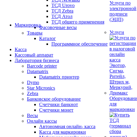
Услуги по
ТСД Urovo
электронной
ТСД Zebra
подписи
ТСД Атол
(ЭЦП)
ТСД общего применения
Маркировка
Фасовочные весы
Услуги
Товары
Каталог
Программное обеспечение
Касса
Кассовый аппарат
Лаборатория бизнеса
Barcode printer
Datamatrix
Datamatrix принтер
Dymo
Star Micronics
Zebra
Оборудован
Банковское оборудование
для
Счетчики банкнот
маркировки
Счетчики монет
Весы
Онлайн кассы
Автономная онлайн- касса
Касса для маркировки