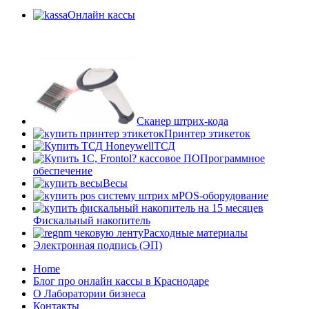
Онлайн кассы
Сканер штрих-кода
Принтер этикеток
ТСД
Программное
обеспечение
Весы
POS-оборудование
Фискальный накопитель
Расходные материалы
Электронная подпись (ЭП)
Home
Блог про онлайн кассы в Краснодаре
О Лаборатории бизнеса
Контакты