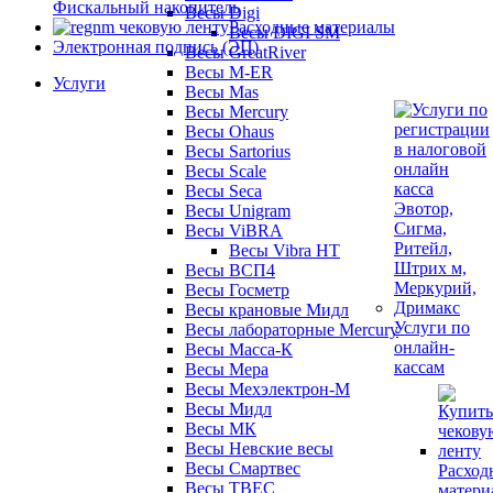
Фискальный накопитель
Весы Digi
Расходные материалы
Весы DIGI SM
Электронная подпись (ЭП)
Весы GreatRiver
Весы M-ER
Услуги
Весы Mas
Весы Mercury
Весы Ohaus
Весы Sartorius
Весы Scale
Весы Seca
Весы Unigram
Весы ViBRA
Весы Vibra HT
Весы ВСП4
Весы Госметр
Весы крановые Мидл
Услуги по
Весы лабораторные Mercury
онлайн-
Весы Масса-К
кассам
Весы Мера
Весы Мехэлектрон-М
Весы Мидл
Весы МК
Весы Невские весы
Весы Смартвес
Расход
Весы ТВЕС
матери