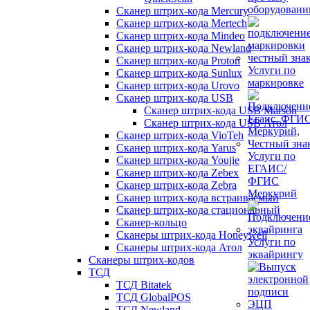
оборудован
Сканер штрих-кода Mercury
Сканер штрих-кода Mertech
Сканер штрих-кода Mindeo
Сканер штрих-кода Newland
Сканер штрих-кода Proton
Услуги по
Сканер штрих-кода Sunlux
маркировке
Сканер штрих-кода Urovo
Сканер штрих-кода USB
Сканер штрих-кода USB Marson
Сканер штрих-кода USB Атол
Сканер штрих-кода VioTeh
Сканер штрих-кода Yarus
Услуги по
Сканер штрих-кода Youjie
ЕГАИС/
Сканер штрих-кода Zebex
ФГИС
Сканер штрих-кода Zebra
Меркурий
Сканер штрих-кода встраиваемый
Сканер штрих-кода стационарный
Сканер-кольцо
Сканеры штрих-кода Honeywell
Услуги по
Сканеры штрих-кода Атол
эквайрингу
Сканеры штрих-кодов
ТСД
ТСД Bitatek
ТСД GlobalPOS
ТСД Newland