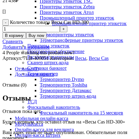
21'458
₽
Принтеры этикеток TSC
Принтеры этикеток Zebra
[]
Принтеры этикеток Атол
Промышленный принтер этикеток
Количество товара Весы Cas HD-300
Промышленный принтер этикеток
Argox
Термопринтеры этикеток
В корзину
Buy now
Термотрансферные принтеры этикеток
Сравнить
Принтеры этикеток
Добавить в избранное
Программное обеспечение
4
People watching this product now!
Расходные материалы
Артикул:
7LB-400051
Категории:
Весы
,
Весы Cas
Сканер штрих-кода
Счетчики банкнот
Отзывы (0)
Термопринтер
Доставка и оплата
Термопринтер Dymo
Отзывы (0)
Термопринтер Toshiba
Термопринтер Датамакс
Термопринтер штрих-кода
Отзывы
ТСД
Фискальный накопитель
Отзывов пока нет.
Фискальный накопитель на 15 месяцев
Мобильная онлайн-касса
Будьте первым, кто оставил отзыв на «Весы Cas HD-300»
МодульКасса
Онлайн-касса для вендинга
Ваш адрес email не будет опубликован.
Обязательные поля
Онлайн-касса Штрих
помечены
*