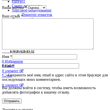
ПИРИТ
Смарт-терминалы
Ваша оценка
*
Торговое оборудование
Принтер этикеток
Ваш отзыв
*
Фискальный регистратор
Фискальный регистратор Атол
Поиск
8 (996) 252-05-49
8 (918) 628-83-32
Имя
*
0
Избранное
0
Сравнить
Email
*
0
элемент
0
₽
Сохранить моё имя, email и адрес сайта в этом браузере для
Меню
последующих моих комментариев.
0
элемент
0
₽
Вы должны войти в систему, чтобы иметь возможность
добавлять фотографии к вашему отзыву.
Доставка и оплата