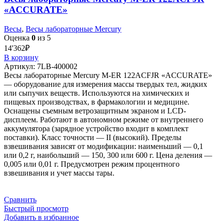
«ACCURATE»
Весы
,
Весы лабораторные Mercury
Оценка
0
из 5
14'362
₽
В корзину
Артикул:
7LB-400002
Весы лабораторные Mercury M-ER 122ACFJR «ACCURATE»
— оборудование для измерения массы твердых тел, жидких
или сыпучих веществ. Используются на химических и
пищевых производствах, в фармакологии и медицине.
Оснащены съемным ветрозащитным экраном и LCD-
дисплеем. Работают в автономном режиме от внутреннего
аккумулятора (зарядное устройство входит в комплект
поставки). Класс точности — II (высокий). Пределы
взвешивания зависят от модификации: наименьший — 0,1
или 0,2 г, наибольший — 150, 300 или 600 г. Цена деления —
0,005 или 0,01 г. Предусмотрен режим процентного
взвешивания и учет массы тары.
Сравнить
Быстрый просмотр
Добавить в избранное