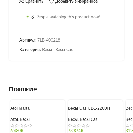
Сравнить
Добавить в избранное
6
People watching this product now!
Артикул:
7LB-400218
Категории:
Весы
,
Весы Cas
Похожие
Atol Marta
Весы Cas CBL-2200H
Вес
Atol
,
Весы
Весы
,
Весы Cas
Вес
6'480
₽
73'874
₽
31'