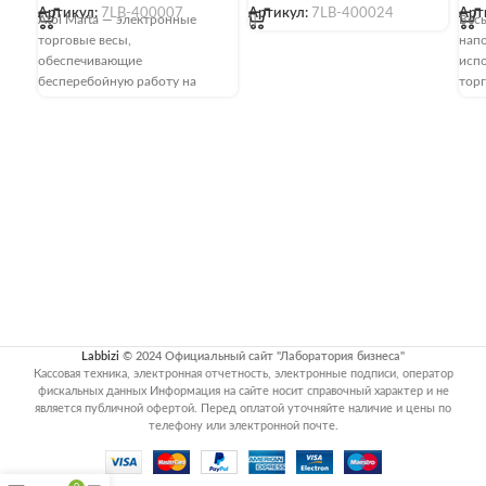
Артикул:
7LB-400007
Артикул:
7LB-400024
Арт
Atol Marta — электронные
[]
Весы
торговые весы,
нап
обеспечивающие
испо
бесперебойную работу на
торг
точках с возможностью
общ
подключения к електросети и
Уст
автономно. Встроенные
эле
аккумуляторы поддерживают
стой
заряд до 200 дней. Аппарат
типо
идеально подходит для
авт
торговли на выезде. Весы
нуля
имеют 3 диапазона
подк
взвешивания, с максимальным
рабо
весом в 30 кг. Погрешность до
точ
веса в 6 кг допускается в 1 г.
нагр
Функционал аппарата
кг, 
позволяет делать простое
диск
Labbizi
© 2024 Официальный сайт "Лаборатория бизнеса"
взвешивание, автоматический
Пре
Кассовая техника, электронная отчетность, электронные подписи, оператор
расчет по весу с просчетом за
дву
фискальных данных Информация на сайте носит справочный характер и не
является публичной офертой. Перед оплатой уточняйте наличие и цены по
единицу товара и сдачи,
диаг
телефону или электронной почте.
взвешивание с учетом веса
выб
упаковки, вызов самых
диап
популярных товаров.
Диап