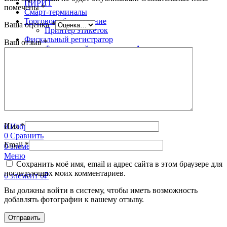
ПИРИТ
помечены
*
Смарт-терминалы
Торговое оборудование
Ваша оценка
*
Принтер этикеток
Фискальный регистратор
Ваш отзыв
*
Фискальный регистратор Атол
Поиск
8 (996) 252-05-49
8 (918) 628-83-32
Имя
*
0
Избранное
0
Сравнить
Email
*
0
элемент
0
₽
Меню
Сохранить моё имя, email и адрес сайта в этом браузере для
последующих моих комментариев.
0
элемент
0
₽
Вы должны войти в систему, чтобы иметь возможность
добавлять фотографии к вашему отзыву.