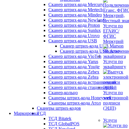
Сканер штрих-кода Mercury
Сканер штрих-кода Mertech
Сканер штрих-кода Mindeo
Сканер штрих-кода Newland
Сканер штрих-кода Proton
Услуги по
Сканер штрих-кода Sunlux
ЕГАИС/
Сканер штрих-кода Urovo
ФГИС
Сканер штрих-кода USB
Меркурий
Сканер штрих-кода USB Marson
Сканер штрих-кода USB Атол
Сканер штрих-кода VioTeh
Сканер штрих-кода Yarus
Услуги по
Сканер штрих-кода Youjie
эквайрингу
Сканер штрих-кода Zebex
Сканер штрих-кода Zebra
Сканер штрих-кода встраиваемый
Сканер штрих-кода стационарный
Сканер-кольцо
Услуги по
Сканеры штрих-кода Honeywell
электронной
Сканеры штрих-кода Атол
подписи
Сканеры штрих-кодов
(ЭЦП)
Маркировка
ТСД
ТСД Bitatek
Услуги
ТСД GlobalPOS
ТСД Newland