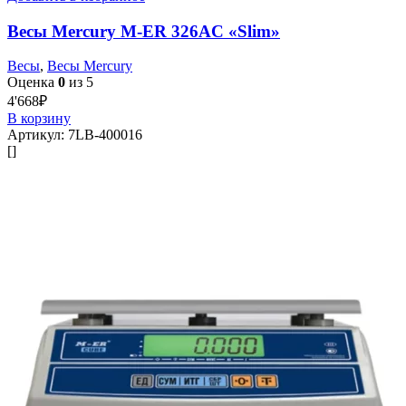
Весы Mercury M-ER 326AC «Slim»
Весы
,
Весы Mercury
Оценка
0
из 5
4'668
₽
В корзину
Артикул:
7LB-400016
[]