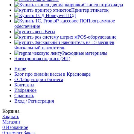
Сканер штрих-кода
Принтер этикеток
ТСД
Программное
обеспечение
Весы
POS-оборудование
Фискальный накопитель
Расходные материалы
Электронная подпись (ЭП)
Home
Блог про онлайн кассы в Краснодаре
О Лаборатории бизнеса
Контакты
Избранное
Сравнить
Вход / Регистрация
Корзина
Закрыть
Магазин
0
Избранное
0
элемент
Заказ