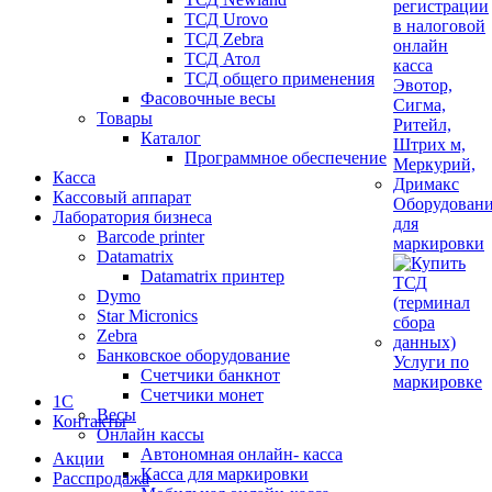
ТСД Urovo
ТСД Zebra
ТСД Атол
ТСД общего применения
Фасовочные весы
Товары
Каталог
Программное обеспечение
Касса
Кассовый аппарат
Оборудован
Лаборатория бизнеса
для
Barcode printer
маркировки
Datamatrix
Datamatrix принтер
Dymo
Star Micronics
Zebra
Банковское оборудование
Услуги по
Счетчики банкнот
маркировке
Счетчики монет
1С
Весы
Контакты
Онлайн кассы
Автономная онлайн- касса
Акции
Касса для маркировки
Расспродажа