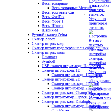
Весы товарные
Весы товарные Mercury
Весы торговые Cas
Весы ФизТех
Услуги по
Весы Форт Т
принтерам
Весы Штрих
этикеток
Штрих-М
Ручной сканер Zebra
Сканер Zebex
Сканер штрих кода
Сканер штрих кода терминалы сбора данных
Сканер штрих-кода
Datamax)
Symbol)
USB сканер штрих-кода Honeywell
Сканер штрих-кода 1D
Услуги по
Сканер штрих-кода 1D Proton
прочему
Сканер штрих-кода 2D
оборудован
Сканер штрих-кода 2D Cino
Сканер штрих-кода 2D Proton
Сканер штрих-кода ChampTek
Сканер штрих-кода CipherLab
Сканер штрих-кода Datalogic
Услуги по
Сканер штрих-кода Datalogic
маркировке
QuickScan