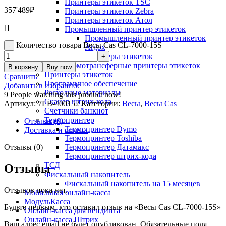
Принтеры этикеток TSC
357'489
₽
Принтеры этикеток Zebra
Принтеры этикеток Атол
[]
Промышленный принтер этикеток
Промышленный принтер этикеток
Количество товара Весы Cas CL-7000-15S
Argox
Термопринтеры этикеток
Термотрансферные принтеры этикеток
В корзину
Buy now
Принтеры этикеток
Сравнить
Программное обеспечение
Добавить в избранное
Расходные материалы
9
People watching this product now!
Сканер штрих-кода
Артикул:
7LB-400152
Категории:
Весы
,
Весы Cas
Счетчики банкнот
Термопринтер
Отзывы (0)
Термопринтер Dymo
Доставка и оплата
Термопринтер Toshiba
Отзывы (0)
Термопринтер Датамакс
Термопринтер штрих-кода
ТСД
Отзывы
Фискальный накопитель
Фискальный накопитель на 15 месяцев
Отзывов пока нет.
Мобильная онлайн-касса
МодульКасса
Будьте первым, кто оставил отзыв на «Весы Cas CL-7000-15S»
Онлайн-касса для вендинга
Онлайн-касса Штрих
Ваш адрес email не будет опубликован.
Обязательные поля