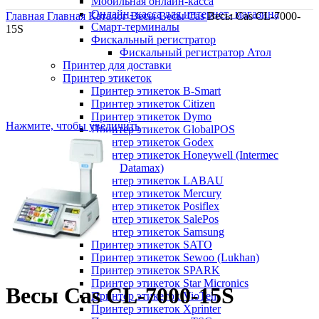
Мобильная онлайн-касса
Онлайн- касса для интернет- магазина
Главная
Главная
Каталог
Весы
Весы Cas
Весы Cas CL-7000-
Смарт-терминалы
15S
Фискальный регистратор
Фискальный регистратор Атол
Принтер для доставки
Принтер этикеток
Принтер этикеток B-Smart
Принтер этикеток Citizen
Принтер этикеток Dymo
Нажмите, чтобы увеличить
Принтер этикеток GlobalPOS
Принтер этикеток Godex
Принтер этикеток Honeywell (Intermec
Datamax)
Принтер этикеток LABAU
Принтер этикеток Mercury
Принтер этикеток Posiflex
Принтер этикеток SalePos
Принтер этикеток Samsung
Принтер этикеток SATO
Принтер этикеток Sewoo (Lukhan)
Принтер этикеток SPARK
Принтер этикеток Star Micronics
Весы Cas CL-7000-15S
Принтер этикеток VioTeh
Принтер этикеток Xprinter