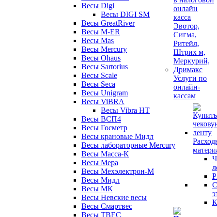
Весы Digi
Весы DIGI SM
Весы GreatRiver
Весы M-ER
Весы Mas
Весы Mercury
Весы Ohaus
Весы Sartorius
Весы Scale
Услуги по
Весы Seca
онлайн-
Весы Unigram
кассам
Весы ViBRA
Весы Vibra HT
Весы ВСП4
Весы Госметр
Весы крановые Мидл
Расход
Весы лабораторные Mercury
матери
Весы Масса-К
Ч
Весы Мера
л
Весы Мехэлектрон-М
Р
Весы Мидл
С
Весы МК
э
Весы Невские весы
К
Весы Смартвес
Весы ТВЕС