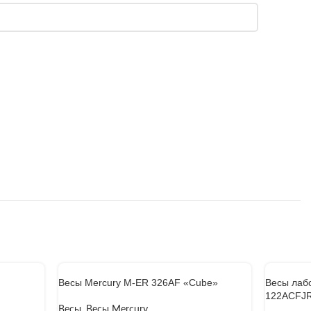
Весы Mercury M-ER 326AF «Cube»
Весы лаб
122АCFJ
Весы
,
Весы Mercury