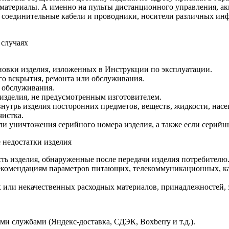
 материалы. А именно на пульты дистанционного управления, ак
а, соединительные кабели и проводники, носители различных и
 случаях
новки изделия, изложенных в Инструкции по эксплуатации.
о вскрытия, ремонта или обслуживания.
 обслуживания.
изделия, не предусмотренным изготовителем.
утрь изделия посторонних предметов, веществ, жидкости, насе
чистка.
ли уничтожения серийного номера изделия, а также если серийн
 недостатки изделия
ть изделия, обнаруженные после передачи изделия потребителю
екомендациям параметров питающих, телекоммуникационных, ка
ли некачественных расходных материалов, принадлежностей, за
и службами (Яндекс-доставка, СДЭК, Boxberry и т.д.).