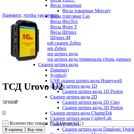
Весы товарные
Весы товарные Mercury
Нажмите, чтобы увеличить
Весы торговые Cas
Весы ФизТех
Весы Форт Т
Весы Штрих
Штрих-М
Ручной сканер Zebra
Сканер Zebex
Сканер штрих кода
Сканер штрих кода терминалы сбора данных
Сканер штрих-кода
Datamax)
Symbol)
USB сканер штрих-кода Honeywell
ТСД Urovo U2
Сканер штрих-кода 1D
Сканер штрих-кода 1D Proton
Сканер штрих-кода 2D
58'660
₽
Сканер штрих-кода 2D Cino
Сканер штрих-кода 2D Proton
[]
Сканер штрих-кода ChampTek
Сканер штрих-кода CipherLab
Количество товара ТСД Urovo U2
Сканер штрих-кода Datalogic
Сканер штрих-кода Datalogic Quic
В корзину
Buy now