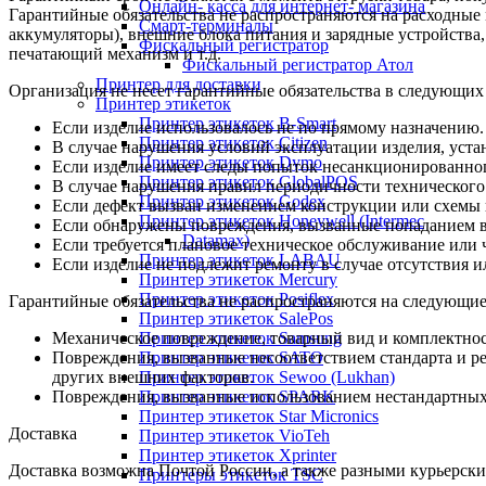
Онлайн- касса для интернет- магазина
Гарантийные обязательства не распространяются на расходные
Смарт-терминалы
аккумуляторы), внешние блока питания и зарядные устройств
Фискальный регистратор
печатающий механизм и т.д.
Фискальный регистратор Атол
Принтер для доставки
Организация не несет гарантийные обязательства в следующих
Принтер этикеток
Принтер этикеток B-Smart
Если изделие использовалось не по прямому назначению.
Принтер этикеток Citizen
В случае нарушения условий эксплуатации изделия, уста
Принтер этикеток Dymo
Если изделие имеет следы попыток несанкционированног
Принтер этикеток GlobalPOS
В случае нарушения правил периодичности технического
Принтер этикеток Godex
Если дефект вызван изменением конструкции или схемы 
Принтер этикеток Honeywell (Intermec
Если обнаружены повреждения, вызванные попаданием вн
Datamax)
Если требуется плановое техническое обслуживание или 
Принтер этикеток LABAU
Если изделие не подлежит ремонту в случае отсутствия и
Принтер этикеток Mercury
Принтер этикеток Posiflex
Гарантийные обязательства не распространяются на следующие
Принтер этикеток SalePos
Принтер этикеток Samsung
Механическое повреждение, товарный вид и комплектнос
Принтер этикеток SATO
Повреждения, вызванные несоответствием стандарта и р
Принтер этикеток Sewoo (Lukhan)
других внешних факторов.
Принтер этикеток SPARK
Повреждения, вызванные использованием нестандартных и
Принтер этикеток Star Micronics
Доставка
Принтер этикеток VioTeh
Принтер этикеток Xprinter
Доставка возможна Почтой России, а также разными курьерским
Принтеры этикеток TSC