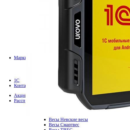
Весы Digi
Ч
Весы DIGI SM
Р
Весы GreatRiver
С
Весы M-ER
К
Весы Mas
Весы Mercury
Весы Ohaus
Весы Sartorius
Весы Scale
Весы Seca
Весы Unigram
Маркировка
Весы ViBRA
Услуги
Весы Vibra HT
Весы ВСП4
Весы Госметр
1С
Весы крановые Мидл
Контакты
Весы лабораторные Mercury
Весы Масса-К
Акции
Весы Мера
Расспродажа
Весы Мехэлектрон-М
Весы Мидл
Весы МК
Весы Невские весы
Весы Смартвес
Весы ТВЕС