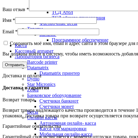
ТСД Urovo
ТСД Zebra
Ваш отзыв
*
ТСД Атол
ТСД общего применения
Имя
*
Фасовочные весы
Товары
Email
*
Каталог
Программное обеспечение
Сохранить моё имя, email и адрес сайта в этом браузере д
Касса
Кассовый аппарат
Вы должны войти в систему, чтобы иметь возможность добавля
Лаборатория бизнеса
Barcode printer
Datamatrix
Datamatrix принтер
Доставка и оплата
Dymo
Star Micronics
Доставка и гарантия
Zebra
Банковское оборудование
Возврат товара
Счетчики банкнот
Счетчики монет
Возврат товара надлежащего качества производится в течение 
Весы
упаковки. Доставка товара при возврате осуществляется покуп
Онлайн кассы
Автономная онлайн- касса
Гарантийные обязательства
Касса для маркировки
Мобильная онлайн-касса
Гарантийный срок исчисляется с момента отгрузки товара, поку