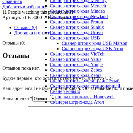
Сканер штрих-кода Mercury
Сравнить
Сканер штрих-кода Mertech
Добавить в избранное
Сканер штрих-кода Mindeo
11
People watching this product now!
Сканер штрих-кода Newland
Артикул:
7LB-300013
Категории:
ТСД
,
ТСД
Сканер штрих-кода Proton
Сканер штрих-кода Sunlux
Отзывы (0)
Сканер штрих-кода Urovo
Доставка и оплата
Сканер штрих-кода USB
Отзывы (0)
Сканер штрих-кода USB Marson
Сканер штрих-кода USB Атол
Сканер штрих-кода VioTeh
Отзывы
Сканер штрих-кода Yarus
Сканер штрих-кода Youjie
Отзывов пока нет.
Сканер штрих-кода Zebex
Сканер штрих-кода Zebra
Будьте первым, кто оставил отзыв на «ТСД Urovo U2»
Сканер штрих-кода встраиваемый
Сканер штрих-кода стационарный
Ваш адрес email не будет опубликован.
Обязательные поля пом
Сканер-кольцо
Сканеры штрих-кода Honeywell
Ваша оценка
*
Сканеры штрих-кода Атол
Сканеры штрих-кодов
ТСД
ТСД Bitatek
ТСД GlobalPOS
ТСД Newland