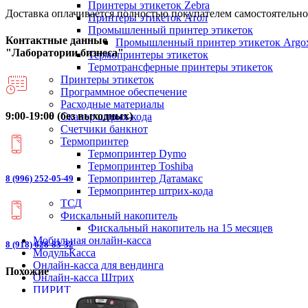
Принтеры этикеток Zebra
Доставка оплачивается полностью покупателем самостоятельно
Принтеры этикеток Атол
Промышленный принтер этикеток
Контактные данные
Промышленный принтер этикеток Argo
"Лаборатории бизнеса"
Термопринтеры этикеток
Термотрансферные принтеры этикеток
Принтеры этикеток
Программное обеспечение
Расходные материалы
9:00-19:00 (без выходных)
Сканер штрих-кода
Счетчики банкнот
Термопринтер
Термопринтер Dymo
Термопринтер Toshiba
Термопринтер Датамакс
8 (996) 252-05-49
Термопринтер штрих-кода
ТСД
Фискальный накопитель
Фискальный накопитель на 15 месяцев
Мобильная онлайн-касса
8 (918) 628-83-32
МодульКасса
Онлайн-касса для вендинга
Похожие
Онлайн-касса Штрих
ПИРИТ
Смарт-терминалы