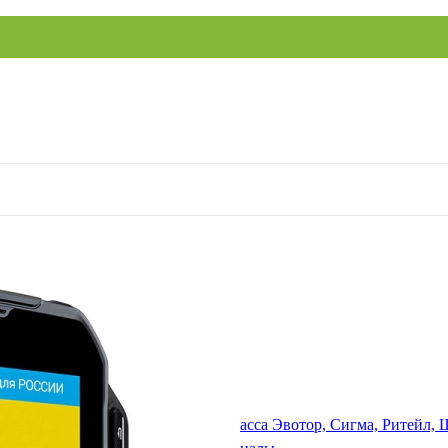
ение
ый накопитель