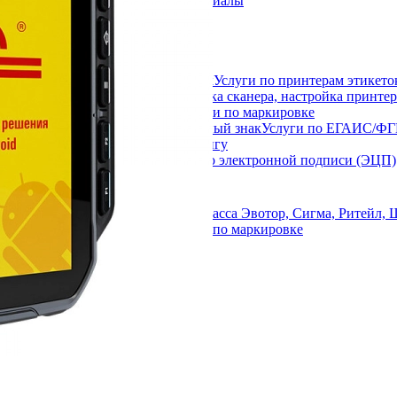
Расходные материалы
ековая лента
иббон
амоклеящаяся этикетка
артридж
Услуги по принтерам этикето
Услуги по маркировке
Услуги по ЕГАИС/Ф
Услуги по эквайрингу
Услуги по электронной подписи (ЭЦП)
Услуги по маркировке