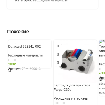
Категория:
Расходные материалы
Похожие
Datacard 552141-002
Тер
эти
(вт
Расходные материалы
280
₽
Рас
Артикул:
7РМ-600013
630
Арт
Эвот
абс
Картридж для принтера
комп
Fargo C30e
ново
кас
Расходные материалы
увер