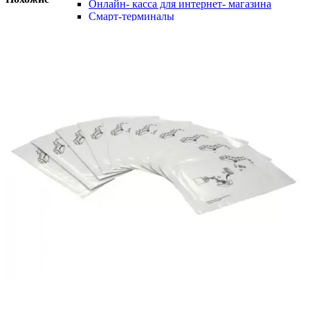
Онлайн- касса для интернет- магазина
Смарт-терминалы
Фискальный регистратор
Фискальный регистратор Атол
Принтер для доставки
Принтер этикеток
Принтер этикеток B-Smart
Принтер этикеток Citizen
Принтер этикеток Dymo
Принтер этикеток GlobalPOS
Принтер этикеток Godex
Принтер этикеток Honeywell (Intermec
Datamax)
Принтер этикеток LABAU
Принтер этикеток Mercury
Принтер этикеток Posiflex
Принтер этикеток SalePos
Принтер этикеток Samsung
Принтер этикеток SATO
Принтер этикеток Sewoo (Lukhan)
Принтер этикеток SPARK
Принтер этикеток Star Micronics
Принтер этикеток VioTeh
Принтер этикеток Xprinter
Принтеры этикеток TSC