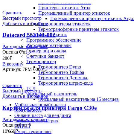
Принтеры этикеток Zebra
Принтеры этикеток Атол
Сравнить
Промышленный принтер этикеток
Быстрый просмотр
Промышленный принтер этикеток Argo
Добавить в избранное
Термопринтеры этикеток
Термотрансферные принтеры этикеток
Datacard 552141-002
Принтеры этикеток
Программное обеспечение
Расходные материалы
Расходные материалы
Сканер штрих-кода
Оценка
0
из 5
Счетчики банкнот
280
₽
Термопринтер
В корзину
Термопринтер Dymo
Артикул:
7РМ-600013
Термопринтер Toshiba
Термопринтер Датамакс
Термопринтер штрих-кода
Сравнить
ТСД
Быстрый просмотр
Фискальный накопитель
Добавить в избранное
Фискальный накопитель на 15 месяцев
Мобильная онлайн-касса
Картридж для принтера Fargo C30e
МодульКасса
Онлайн-касса для вендинга
Расходные материалы
Онлайн-касса Штрих
Оценка
0
из 5
ПИРИТ
10'060
₽
Смарт-терминалы