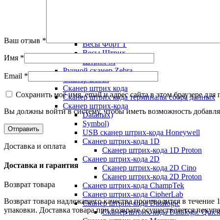
Весы товарные
Весы товарные Mercury
Весы торговые Cas
Весы ФизТех
Ваш отзыв
*
Весы Форт Т
Весы Штрих
Имя
*
Штрих-М
Ручной сканер Zebra
Email
*
Сканер Zebex
Сканер штрих кода
Сохранить моё имя, email и адрес сайта в этом браузере д
Сканер штрих кода терминалы сбора данных
Сканер штрих-кода
Вы должны войти в систему, чтобы иметь возможность добавля
Datamax)
Symbol)
USB сканер штрих-кода Honeywell
Сканер штрих-кода 1D
Доставка и оплата
Сканер штрих-кода 1D Proton
Сканер штрих-кода 2D
Доставка и гарантия
Сканер штрих-кода 2D Cino
Сканер штрих-кода 2D Proton
Возврат товара
Сканер штрих-кода ChampTek
Сканер штрих-кода CipherLab
Возврат товара надлежащего качества производится в течение 
Сканер штрих-кода Datalogic
упаковки. Доставка товара при возврате осуществляется покуп
Сканер штрих-кода Datalogic Quic