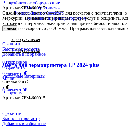
В корзину
Торговое оборудование
Артикул:
7РМ-600017
Принтер этикеток
Онлайн-касса Эвотор 6 — ККТ для расчетов с покупателями, 
Фискальный регистратор
Меркурий. Применяется в ретейле, сфере услуг и общепита. К
Фискальный регистратор Атол
встроенный терминал эквайринга для приема безналичных пла
работает со скоростью до 70 мм/с. Программная составляющая к
Поиск
8 (996) 252-05-49
Сравнить
Быстрый просмотр
8 (918) 628-83-32
Добавить в избранное
0
Избранное
Лента для термопринтера LP 2824 plus
0
Сравнить
0
элемент
0
₽
Расходные материалы
Меню
Оценка
0
из 5
70
₽
0
элемент
0
₽
В корзину
Артикул:
7РМ-600015
Сравнить
Быстрый просмотр
Добавить в избранное