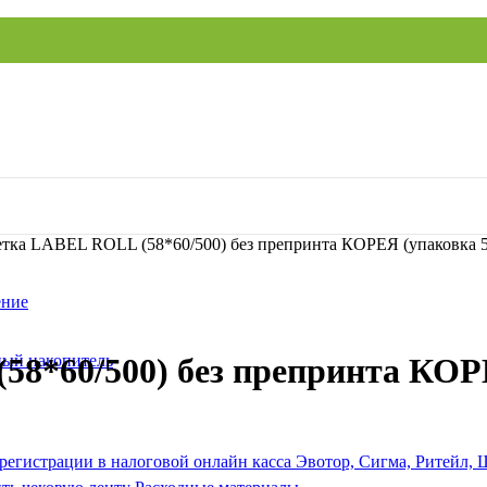
тка LABEL ROLL (58*60/500) без препринта КОРЕЯ (упаковка 
ение
ый накопитель
8*60/500) без препринта КОР