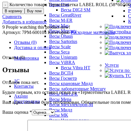
Количество товара Термоэтикетка LABEL ROLL (58*60/500)
Весы Digi
Ч
Весы DIGI SM
Р
В корзину
Buy now
Весы GreatRiver
С
Сравнить
Весы M-ER
К
Добавить в избранное
Весы Mas
9
People watching this product now!
Весы Mercury
Артикул:
7РМ-600104
Категория:
Расходные материалы
Весы Ohaus
Весы Sartorius
Отзывы (0)
Весы Scale
Доставка и оплата
Весы Seca
Весы Unigram
Отзывы (0)
Маркировка
Весы ViBRA
Услуги
Весы Vibra HT
Отзывы
Весы ВСП4
Весы Госметр
1С
Отзывов пока нет.
Весы крановые Мидл
Контакты
Весы лабораторные Mercury
Будьте первым, кто оставил отзыв на «Термоэтикетка LABEL 
Весы Масса-К
Акции
Весы Мера
Расспродажа
Ваш адрес email не будет опубликован.
Обязательные поля пом
Весы Мехэлектрон-М
Весы Мидл
Ваша оценка
*
Весы МК
Весы Невские весы
Весы Смартвес
Весы ТВЕС