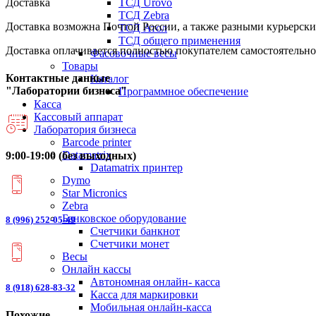
ТСД Urovo
Доставка
ТСД Zebra
Доставка возможна Почтой России, а также разными курьерским
ТСД Атол
ТСД общего применения
Доставка оплачивается полностью покупателем самостоятельно
Фасовочные весы
Товары
Контактные данные
Каталог
"Лаборатории бизнеса"
Программное обеспечение
Касса
Кассовый аппарат
Лаборатория бизнеса
Barcode printer
Datamatrix
9:00-19:00 (без выходных)
Datamatrix принтер
Dymo
Star Micronics
Zebra
Банковское оборудование
8 (996) 252-05-49
Счетчики банкнот
Счетчики монет
Весы
Онлайн кассы
Автономная онлайн- касса
8 (918) 628-83-32
Касса для маркировки
Мобильная онлайн-касса
Похожие