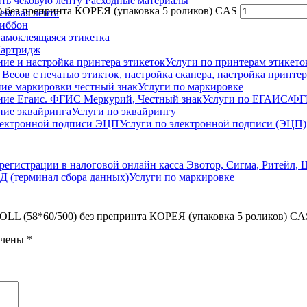
Расходные материалы
 без препринта КОРЕЯ (упаковка 5 роликов) CAS
ековая лента
иббон
амоклеящаяся этикетка
артридж
Услуги по принтерам этикето
Услуги по маркировке
Услуги по ЕГАИС/Ф
Услуги по эквайрингу
Услуги по электронной подписи (ЭЦП)
Услуги по маркировке
ROLL (58*60/500) без препринта КОРЕЯ (упаковка 5 роликов) CA
ечены
*