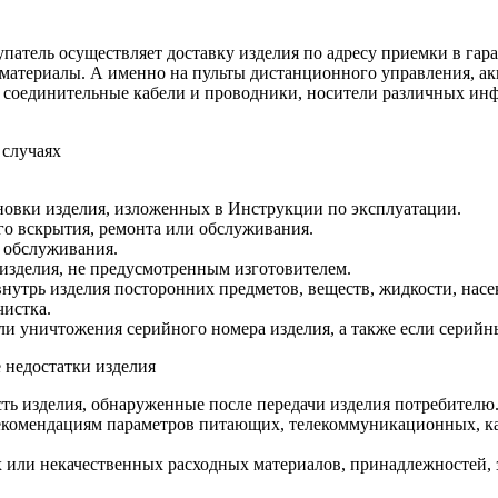
патель осуществляет доставку изделия по адресу приемки в гара
 материалы. А именно на пульты дистанционного управления, ак
а, соединительные кабели и проводники, носители различных и
 случаях
новки изделия, изложенных в Инструкции по эксплуатации.
о вскрытия, ремонта или обслуживания.
 обслуживания.
изделия, не предусмотренным изготовителем.
утрь изделия посторонних предметов, веществ, жидкости, насе
чистка.
ли уничтожения серийного номера изделия, а также если серийн
 недостатки изделия
ть изделия, обнаруженные после передачи изделия потребителю
екомендациям параметров питающих, телекоммуникационных, ка
ли некачественных расходных материалов, принадлежностей, за