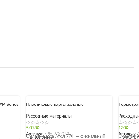
XP Series
Пластиковые карты золотые
Термотра
Расходные материалы
Расходны
5'078
₽
130
₽
Артикул:
7РМ-600023
Артикул:
Онлайн-касса Атол 77Ф — фискальный
Смарт-ФР
В КОРЗИНУ
В КОРЗ