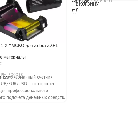
Артикул:
7РМ-600014
В КОРЗИНУ
 1-2 YMCKO для Zebra ZXP1
е материалы
7РМ-600018
 — двухкарманный счетчик
ИНУ
RUB/EUR/USD, это хорошее
для профессионального
ого подсчета денежных средств,
ее всем современным
м безопасности и качества.
ыполнена специально для нужд
ого рынка, но способна
вать не только рубли, но и