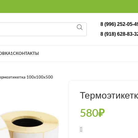
8 (996) 252-05-4
8 (918) 628-83-3
ОВКА
1С
КОНТАКТЫ
ермоэтикетка 100x100x500
Термоэтикет
580
₽
[]