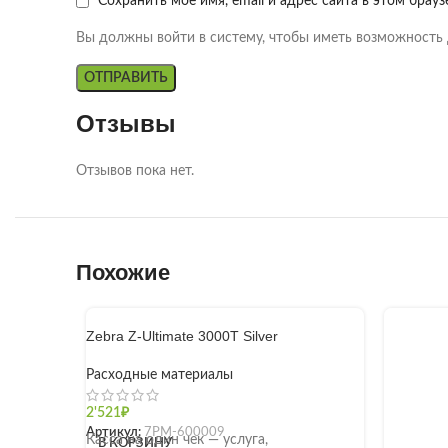
Сохранить моё имя, email и адрес сайта в этом бра
Вы должны войти в систему, чтобы иметь возможность 
Отзывы
Отзывов пока нет.
Похожие
Zebra Z-Ultimate 3000T Silver
Расходные материалы
2'521
₽
Артикул:
7РМ-600009
Касса на один чек — услуга,
В КОРЗИНУ