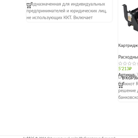
предназначенная для индивидуальных
предпринимателей и юридических лиц,
не использующих ККТ. Включает
применение онлайн-кассы для
Картридж
Расходны
5'213
₽
Артикул:
Dors 800
В КОРЗ
банкнот 
решение 
банковск
отвечающ
стандарта
Модель в
российск
пересчиты