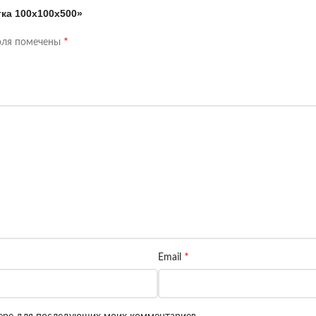
тка 100x100x500»
*
оля помечены
*
Email