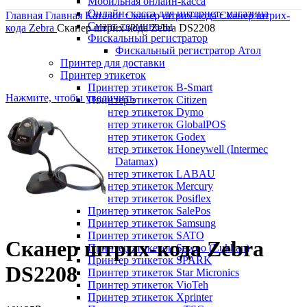
Мобильная онлайн-касса
Онлайн- касса для интернет- магазина
Главная
Главная
Каталог
Сканер штрих-кода
Сканер штрих-
Смарт-терминалы
кода Zebra
Сканер штрих-кода Zebra DS2208
Фискальный регистратор
Фискальный регистратор Атол
Принтер для доставки
Принтер этикеток
Принтер этикеток B-Smart
Нажмите, чтобы увеличить
Принтер этикеток Citizen
Принтер этикеток Dymo
Принтер этикеток GlobalPOS
Принтер этикеток Godex
Принтер этикеток Honeywell (Intermec
Datamax)
Принтер этикеток LABAU
Принтер этикеток Mercury
Принтер этикеток Posiflex
Принтер этикеток SalePos
Принтер этикеток Samsung
Принтер этикеток SATO
Сканер штрих-кода Zebra
Принтер этикеток Sewoo (Lukhan)
Принтер этикеток SPARK
DS2208
Принтер этикеток Star Micronics
Принтер этикеток VioTeh
Принтер этикеток Xprinter