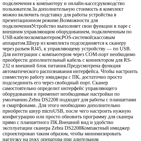
подключения к компьютеру и онлайн-кассе;руководство
пользователя.За дополнительную стоимость в комплект
можно включить подставку для работы устройства в
презентационном режиме.Возможности для
подключенияУстройство выполняет свои функции в паре с
внешним управляющим оборудованием, подключенным по
USB-кабелю:компьютером;POS-системой;кассовым
аппаратом.Шнур из комплекта подсоединяется к сканеру
через разъем RJ45, к управляющему устройству — по USB.
Для интеграции с компьютером через COM-порт необходимо
приобрести дополнительный кабель с коннектором для RS-
232 и внешний блок питания.Предусмотрена функция
автоматического распознавания интерфейса. Чтобы настроить
совместную работу имиджера с ПК, достаточно просто
подсоединить его через свободный порт. Сканер
самостоятельно определит интерфейс управляющего
оборудования и применит необходимые настройки по
умолчанию.Zebra DS2208 подходит для работы с планшетами
и смартфонами. Для этого необходимо дополнительно
приобрести шнур microUSB, после чего настроить нужную
конфигурацию или просто обновить программу для сканера
прямо с планшетного ПК.Внешний вид и удобство
эксплуатации сканера Zebra DS2208Компактный имиджер
спроектирован таким образом, чтобы минимизировать
нагрузку на руку оператора при длительном