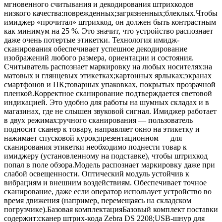
мгновенного считывания и декодирования штрихкодов
низкого качества:поврежденных;загрязненных;блеклых.Чтобы
имиджер «прочитал» штрихкод, он должен быть контрастным
как минимум на 25 %. Это значит, что устройство распознает
даже очень потертые этикетки. Технология имидж-
сканирования обеспечивает успешное декодирование
изображений любого размера, ориентации и состояния.
Считыватель распознает маркировку на любых носителях:на
матовых и глянцевых этикетках;картонных ярлыках;экранах
смартфонов и ПК;товарных упаковках, покрытых прозрачной
пленкой.Корректное сканирование подтверждается световой
индикацией. Это удобно для работы на шумных складах и в
магазинах, где не слышен звуковой сигнал. Имиджер работает
в двух режимах:ручного сканирования — пользователь
подносит сканер к товару, направляет окно на этикетку и
нажимает спусковой курок;презентационном — для
сканирования этикетки необходимо поднести товар к
имиджеру (установленному на подставке), чтобы штрихкод
попал в поле обзора.Модель распознает маркировку даже при
слабой освещенности. Оптический модуль устойчив к
вибрациям и внешним воздействиям. Обеспечивает точное
сканирование, даже если оператор использует устройство во
время движения (например, перемещаясь на складском
погрузчике).Базовая комплектацияБазовый комплект поставки
содержит:сканер штрих-кода Zebra DS 2208;USB-шнур для