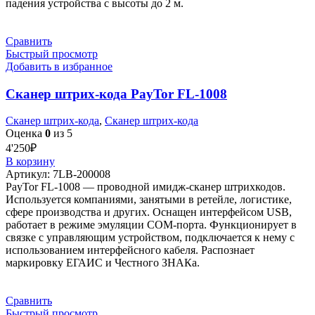
падения устройства с высоты до 2 м.
Сравнить
Быстрый просмотр
Добавить в избранное
Сканер штрих-кода PayTor FL-1008
Сканер штрих-кода
,
Сканер штрих-кода
Оценка
0
из 5
4'250
₽
В корзину
Артикул:
7LB-200008
PayTor FL-1008 — проводной имидж-сканер штрихкодов.
Используется компаниями, занятыми в ретейле, логистике,
сфере производства и других. Оснащен интерфейсом USB,
работает в режиме эмуляции COM-порта. Функционирует в
связке с управляющим устройством, подключается к нему с
использованием интерфейсного кабеля. Распознает
маркировку ЕГАИС и Честного ЗНАКа.
Сравнить
Быстрый просмотр