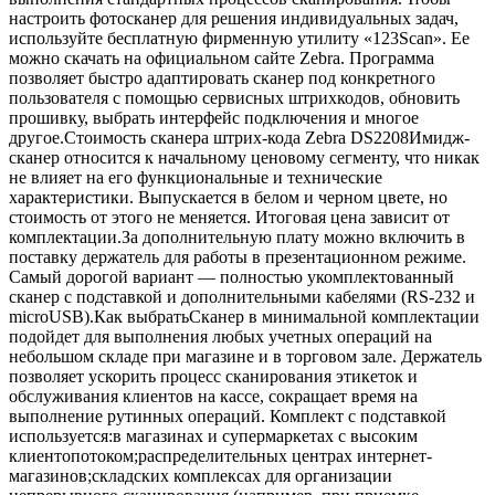
настроить фотосканер для решения индивидуальных задач,
используйте бесплатную фирменную утилиту «123Scan». Ее
можно скачать на официальном сайте Zebra. Программа
позволяет быстро адаптировать сканер под конкретного
пользователя с помощью сервисных штрихкодов, обновить
прошивку, выбрать интерфейс подключения и многое
другое.Стоимость сканера штрих-кода Zebra DS2208Имидж-
сканер относится к начальному ценовому сегменту, что никак
не влияет на его функциональные и технические
характеристики. Выпускается в белом и черном цвете, но
стоимость от этого не меняется. Итоговая цена зависит от
комплектации.За дополнительную плату можно включить в
поставку держатель для работы в презентационном режиме.
Самый дорогой вариант — полностью укомплектованный
сканер с подставкой и дополнительными кабелями (RS-232 и
microUSB).Как выбратьСканер в минимальной комплектации
подойдет для выполнения любых учетных операций на
небольшом складе при магазине и в торговом зале. Держатель
позволяет ускорить процесс сканирования этикеток и
обслуживания клиентов на кассе, сокращает время на
выполнение рутинных операций. Комплект с подставкой
используется:в магазинах и супермаркетах с высоким
клиентопотоком;распределительных центрах интернет-
магазинов;складских комплексах для организации