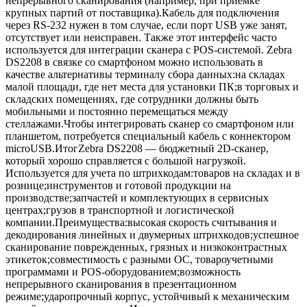
непрерывного сканирования (например, при приемке
крупных партий от поставщика).Кабель для подключения
через RS-232 нужен в том случае, если порт USB уже занят,
отсутствует или неисправен. Также этот интерфейс часто
используется для интеграции сканера с POS-системой. Zebra
DS2208 в связке со смартфоном можно использовать в
качестве альтернативы терминалу сбора данных:на складах
малой площади, где нет места для установки ПК;в торговых и
складских помещениях, где сотрудники должны быть
мобильными и постоянно перемещаться между
стеллажами.Чтобы интегрировать сканер со смартфоном или
планшетом, потребуется специальный кабель с коннектором
microUSB.ИтогZebra DS2208 — бюджетный 2D-сканер,
который хорошо справляется с большой нагрузкой.
Используется для учета по штрихкодам:товаров на складах и в
рознице;инструментов и готовой продукции на
производстве;запчастей и комплектующих в сервисных
центрах;грузов в транспортной и логистической
компании.Преимущества:высокая скорость считывания и
декодирования линейных и двумерных штрихкодов;успешное
сканирование поврежденных, грязных и низкоконтрастных
этикеток;совместимость с разными ОС, товароучетными
программами и POS-оборудованием;возможность
непрерывного сканирования в презентационном
режиме;ударопрочный корпус, устойчивый к механическим