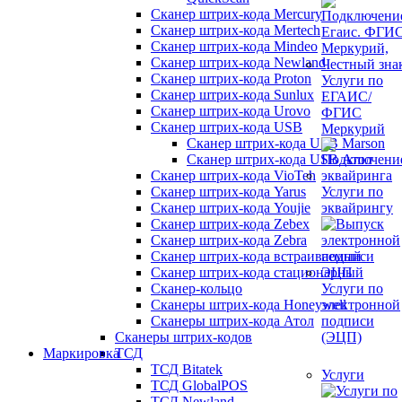
Сканер штрих-кода Mercury
Сканер штрих-кода Mertech
Сканер штрих-кода Mindeo
Сканер штрих-кода Newland
Сканер штрих-кода Proton
Услуги по
Сканер штрих-кода Sunlux
ЕГАИС/
Сканер штрих-кода Urovo
ФГИС
Сканер штрих-кода USB
Меркурий
Сканер штрих-кода USB Marson
Сканер штрих-кода USB Атол
Сканер штрих-кода VioTeh
Сканер штрих-кода Yarus
Услуги по
Сканер штрих-кода Youjie
эквайрингу
Сканер штрих-кода Zebex
Сканер штрих-кода Zebra
Сканер штрих-кода встраиваемый
Сканер штрих-кода стационарный
Сканер-кольцо
Услуги по
Сканеры штрих-кода Honeywell
электронной
Сканеры штрих-кода Атол
подписи
Сканеры штрих-кодов
(ЭЦП)
Маркировка
ТСД
ТСД Bitatek
Услуги
ТСД GlobalPOS
ТСД Newland