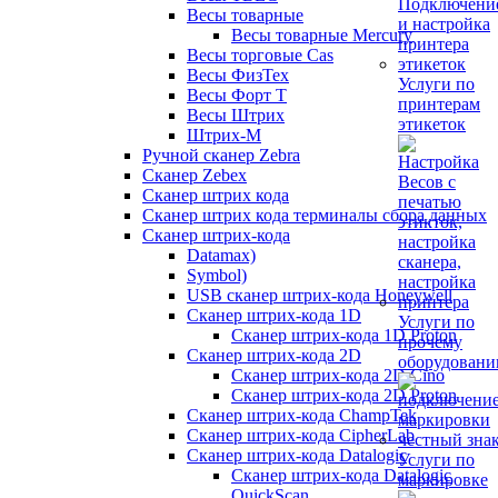
Весы товарные
Весы товарные Mercury
Весы торговые Cas
Весы ФизТех
Услуги по
Весы Форт Т
принтерам
Весы Штрих
этикеток
Штрих-М
Ручной сканер Zebra
Сканер Zebex
Сканер штрих кода
Сканер штрих кода терминалы сбора данных
Сканер штрих-кода
Datamax)
Symbol)
USB сканер штрих-кода Honeywell
Сканер штрих-кода 1D
Услуги по
Сканер штрих-кода 1D Proton
прочему
Сканер штрих-кода 2D
оборудован
Сканер штрих-кода 2D Cino
Сканер штрих-кода 2D Proton
Сканер штрих-кода ChampTek
Сканер штрих-кода CipherLab
Сканер штрих-кода Datalogic
Услуги по
Сканер штрих-кода Datalogic
маркировке
QuickScan