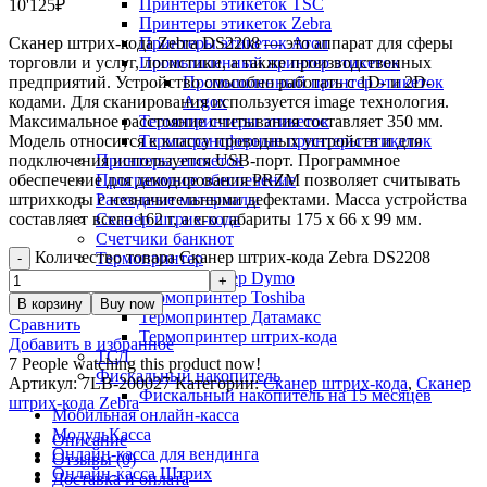
Принтеры этикеток TSC
10'125
₽
Принтеры этикеток Zebra
Сканер штрих-кода Zebra DS2208 — это аппарат для сферы
Принтеры этикеток Атол
торговли и услуг, логистики, а также производственных
Промышленный принтер этикеток
предприятий. Устройство способно работать с 1D- и 2D-
Промышленный принтер этикеток
кодами. Для сканирования используется image технология.
Argox
Максимальное расстояние считывания составляет 350 мм.
Термопринтеры этикеток
Модель относится к классу проводных устройств и для
Термотрансферные принтеры этикеток
подключения используется USB-порт. Программное
Принтеры этикеток
обеспечение для декодирования PRZM позволяет считывать
Программное обеспечение
штрихкоды с незначительными дефектами. Масса устройства
Расходные материалы
составляет всего 162 г, а его габариты 175 х 66 х 99 мм.
Сканер штрих-кода
Счетчики банкнот
Количество товара Сканер штрих-кода Zebra DS2208
Термопринтер
Термопринтер Dymo
Термопринтер Toshiba
В корзину
Buy now
Термопринтер Датамакс
Сравнить
Термопринтер штрих-кода
Добавить в избранное
ТСД
7
People watching this product now!
Фискальный накопитель
Артикул:
7LB-200027
Категории:
Сканер штрих-кода
,
Сканер
Фискальный накопитель на 15 месяцев
штрих-кода Zebra
Мобильная онлайн-касса
МодульКасса
Описание
Онлайн-касса для вендинга
Отзывы (0)
Онлайн-касса Штрих
Доставка и оплата