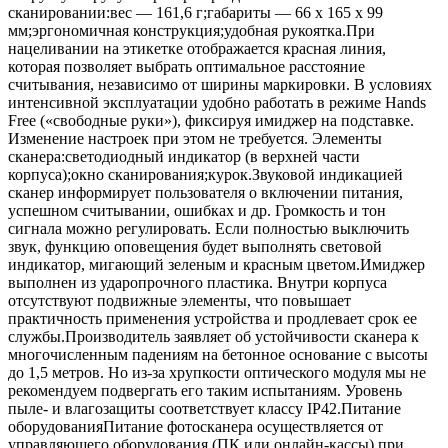
сканировании:вес — 161,6 г;габариты — 66 x 165 x 99
мм;эргономичная конструкция;удобная рукоятка.При
нацеливании на этикетке отображается красная линия,
которая позволяет выбрать оптимальное расстояние
считывания, независимо от ширины маркировки. В условиях
интенсивной эксплуатации удобно работать в режиме Hands
Free («свободные руки»), фиксируя имиджер на подставке.
Изменение настроек при этом не требуется. Элементы
сканера:светодиодный индикатор (в верхней части
корпуса);окно сканирования;курок.Звуковой индикацией
сканер информирует пользователя о включении питания,
успешном считывании, ошибках и др. Громкость и тон
сигнала можно регулировать. Если полностью выключить
звук, функцию оповещения будет выполнять световой
индикатор, мигающий зеленым и красным цветом.Имиджер
выполнен из ударопрочного пластика. Внутри корпуса
отсутствуют подвижные элементы, что повышает
практичность применения устройства и продлевает срок ее
службы.Производитель заявляет об устойчивости сканера к
многочисленным падениям на бетонное основание с высоты
до 1,5 метров. Но из-за хрупкости оптического модуля мы не
рекомендуем подвергать его таким испытаниям. Уровень
пыле- и влагозащиты соответствует классу IP42.Питание
оборудованияПитание фотосканера осуществляется от
управляющего оборудования (ПК или онлайн-кассы) при