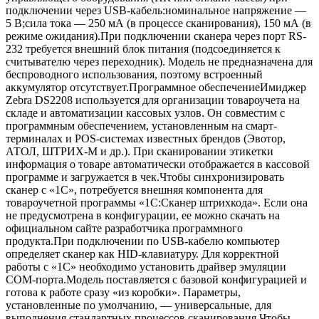
подключении через USB-кабель:номинальное напряжение —
5 В;сила тока — 250 мА (в процессе сканирования), 150 мА (в
режиме ожидания).При подключении сканера через порт RS-
232 требуется внешний блок питания (подсоединяется к
считывателю через переходник). Модель не предназначена для
беспроводного использования, поэтому встроенный
аккумулятор отсутствует.Программное обеспечениеИмиджер
Zebra DS2208 используется для организации товароучета на
складе и автоматизации кассовых узлов. Он совместим с
программным обеспечением, установленным на смарт-
терминалах и POS-системах известных брендов (Эвотор,
АТОЛ, ШТРИХ-М и др.). При сканировании этикетки
информация о товаре автоматически отображается в кассовой
программе и загружается в чек.Чтобы синхронизировать
сканер с «1С», потребуется внешняя компонента для
товароучетной программы «1С:Сканер штрихкода». Если она
не предусмотрена в конфигурации, ее можно скачать на
официальном сайте разработчика программного
продукта.При подключении по USB-кабелю компьютер
определяет сканер как HID-клавиатуру. Для корректной
работы с «1С» необходимо установить драйвер эмуляции
COM-порта.Модель поставляется с базовой конфигурацией и
готова к работе сразу «из коробки». Параметры,
установленные по умолчанию, — универсальные, для
выполнения стандартных процессов сканирования.Чтобы