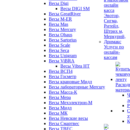
Весы Digi
Весы DIGI SM
Весы GreatRiver
Весы M-ER
Весы Mas
Весы Mercury
Весы Ohaus
Весы Sartorius
Весы Scale
Услуги по
Весы Seca
онлайн-
Весы Unigram
кассам
Весы ViBRA
Весы Vibra HT
Весы ВСП4
Весы Госметр
Весы крановые Мидл
Расход
Весы лабораторные Mercury
матери
Весы Масса-К
Ч
Весы Мера
л
Весы Мехэлектрон-М
Р
Весы Мидл
С
Весы МК
э
Весы Невские весы
К
Весы Смартвес
Весы ТВЕС