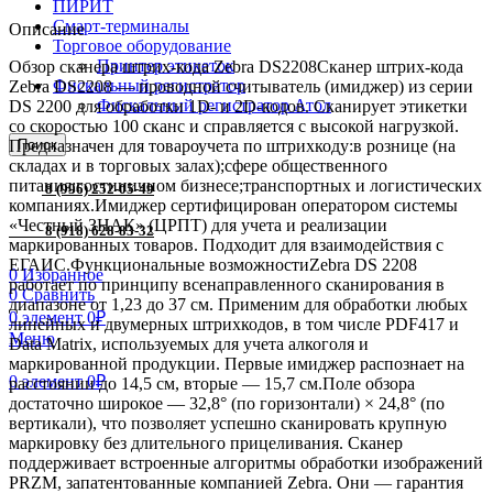
ПИРИТ
Смарт-терминалы
Описание
Торговое оборудование
Принтер этикеток
Обзор сканера штрих-кода Zebra DS2208Сканер штрих-кода
Фискальный регистратор
Zebra DS2208 — проводной считыватель (имиджер) из серии
Фискальный регистратор Атол
DS 2200 для обработки 1D- и 2D-кодов. Сканирует этикетки
со скоростью 100 сканс и справляется с высокой нагрузкой.
Предназначен для товароучета по штрихкоду:в рознице (на
Поиск
складах и в торговых залах);сфере общественного
питания;гостиничном бизнесе;транспортных и логистических
8 (996) 252-05-49
компаниях.Имиджер сертифицирован оператором системы
«Честный ЗНАК» (ЦРПТ) для учета и реализации
8 (918) 628-83-32
маркированных товаров. Подходит для взаимодействия с
ЕГАИС.Функциональные возможностиZebra DS 2208
0
Избранное
работает по принципу всенаправленного сканирования в
0
Сравнить
диапазоне от 1,23 до 37 см. Применим для обработки любых
0
элемент
0
₽
линейных и двумерных штрихкодов, в том числе PDF417 и
Меню
Data Matrix, используемых для учета алкоголя и
маркированной продукции. Первые имиджер распознает на
0
элемент
0
₽
расстоянии до 14,5 см, вторые — 15,7 см.Поле обзора
достаточно широкое — 32,8° (по горизонтали) × 24,8° (по
вертикали), что позволяет успешно сканировать крупную
маркировку без длительного прицеливания. Сканер
поддерживает встроенные алгоритмы обработки изображений
PRZM, запатентованные компанией Zebra. Они — гарантия