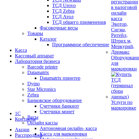
ТСД Urovo
ТСД Zebra
ТСД Атол
ТСД общего применения
Фасовочные весы
Товары
Каталог
Программное обеспечение
Касса
Кассовый аппарат
Оборудован
Лаборатория бизнеса
для
Barcode printer
маркировки
Datamatrix
Datamatrix принтер
Dymo
Star Micronics
Zebra
Банковское оборудование
Услуги по
Счетчики банкнот
маркировке
Счетчики монет
1С
Весы
Контакты
Онлайн кассы
Автономная онлайн- касса
Акции
Касса для маркировки
Расспродажа