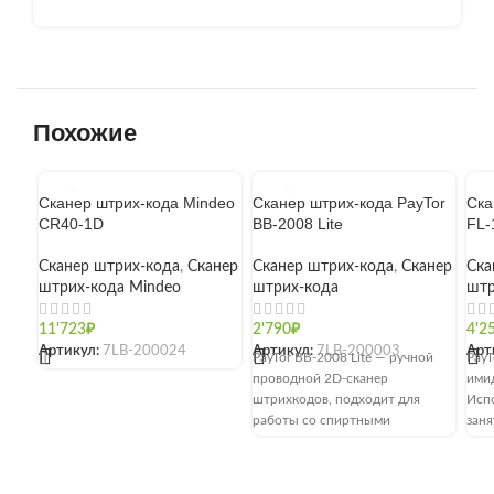
Похожие
Сканер штрих-кода Mindeo
Сканер штрих-кода PayTor
Ска
CR40-1D
BB-2008 Lite
FL-
Сканер штрих-кода
,
Сканер
Сканер штрих-кода
,
Сканер
Ска
штрих-кода Mindeo
штрих-кода
штр
11'723
₽
2'790
₽
4'2
Артикул:
7LB-200024
Артикул:
7LB-200003
Арт
[]
PayTor BB-2008 Lite — ручной
PayT
проводной 2D-сканер
ими
штрихкодов, подходит для
Исп
работы со спиртными
заня
напитками и продуктами с
сфер
обязательной маркировкой.
Осн
Используется в магазине и на
рабо