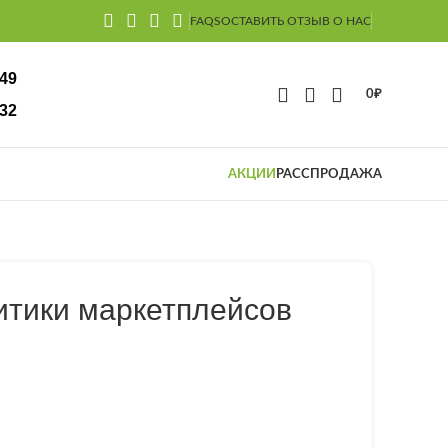
FAQS
ОСТАВИТЬ ОТЗЫВ О НАС
-49
0
₽
32
АКЦИИ
РАССПРОДАЖА
итики маркетплейсов