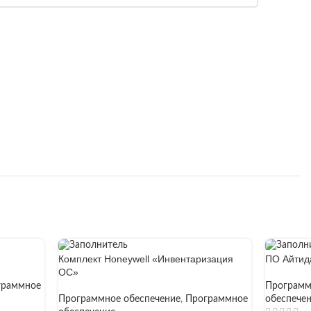
Комплект Honeywell «Инвентаризация
ПО Айтида
ОС»
граммное
Программ
Программное обеспечение
,
Программное
обеспече