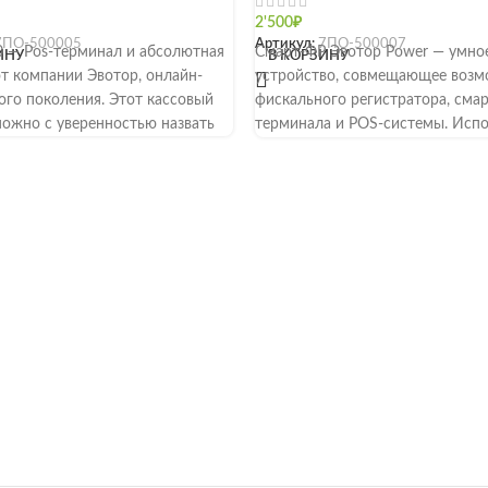
2'500
₽
7ПО-500005
Артикул:
7ПО-500007
0 — Pos-терминал и абсолютная
Смарт-ФР Эвотор Power — умно
ИНУ
В КОРЗИНУ
от компании Эвотор, онлайн-
устройство, совмещающее воз
ого поколения. Этот кассовый
фискального регистратора, смар
можно с уверенностью назвать
терминала и POS-системы. Испо
в рознице, сферах услуг и обще
питания. Скорость печати — до 
Есть автоотрезчик. Поддержива
чековые ленты шириной 80 и 57
Объем памяти: 2 ГБ ОЗУ и 16 Г
Устройство оснащено 7-дюймо
экраном, камерой на 5 Мп с
автофокусом, 12 портами для
подключения к внешнему обору
8 USB, HDMI, audio in/out, RJ12, 
Беспроводная связь: Wi-Fi, Bluet
Смарт-ФР работает от электросе