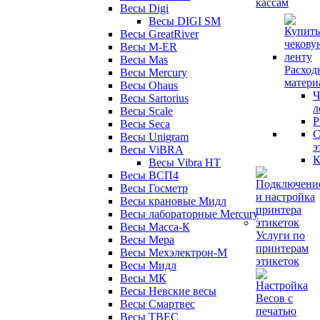
кассам
Весы Digi
Весы DIGI SM
Весы GreatRiver
Весы M-ER
Весы Mas
Расход
Весы Mercury
матери
Весы Ohaus
Ч
Весы Sartorius
л
Весы Scale
Р
Весы Seca
С
Весы Unigram
э
Весы ViBRA
К
Весы Vibra HT
Весы ВСП4
Весы Госметр
Весы крановые Мидл
Весы лабораторные Mercury
Весы Масса-К
Услуги по
Весы Мера
принтерам
Весы Мехэлектрон-М
этикеток
Весы Мидл
Весы МК
Весы Невские весы
Весы Смартвес
Весы ТВЕС