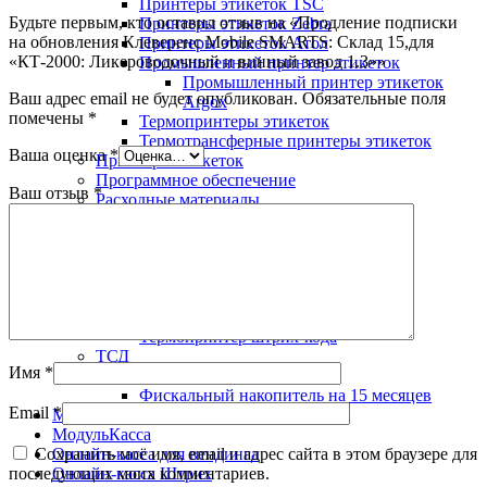
Принтеры этикеток TSC
Будьте первым, кто оставил отзыв на «Продление подписки
Принтеры этикеток Zebra
на обновления Клеверенс Mobile SMARTS: Склад 15,для
Принтеры этикеток Атол
«КТ-2000: Ликероводочный и винный завод 1.3»»
Промышленный принтер этикеток
Промышленный принтер этикеток
Ваш адрес email не будет опубликован.
Обязательные поля
Argox
помечены
*
Термопринтеры этикеток
Термотрансферные принтеры этикеток
Ваша оценка
*
Принтеры этикеток
Программное обеспечение
Ваш отзыв
*
Расходные материалы
Сканер штрих-кода
Счетчики банкнот
Термопринтер
Термопринтер Dymo
Термопринтер Toshiba
Термопринтер Датамакс
Термопринтер штрих-кода
ТСД
Имя
*
Фискальный накопитель
Фискальный накопитель на 15 месяцев
Email
*
Мобильная онлайн-касса
МодульКасса
Сохранить моё имя, email и адрес сайта в этом браузере для
Онлайн-касса для вендинга
последующих моих комментариев.
Онлайн-касса Штрих