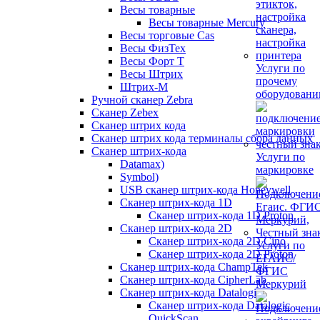
Весы товарные
Весы товарные Mercury
Весы торговые Cas
Весы ФизТех
Весы Форт Т
Услуги по
Весы Штрих
прочему
Штрих-М
оборудован
Ручной сканер Zebra
Сканер Zebex
Сканер штрих кода
Сканер штрих кода терминалы сбора данных
Сканер штрих-кода
Услуги по
Datamax)
маркировке
Symbol)
USB сканер штрих-кода Honeywell
Сканер штрих-кода 1D
Сканер штрих-кода 1D Proton
Сканер штрих-кода 2D
Сканер штрих-кода 2D Cino
Услуги по
Сканер штрих-кода 2D Proton
ЕГАИС/
Сканер штрих-кода ChampTek
ФГИС
Сканер штрих-кода CipherLab
Меркурий
Сканер штрих-кода Datalogic
Сканер штрих-кода Datalogic
QuickScan