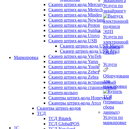
Сканер штрих-кода Mercury
Услуги по
Сканер штрих-кода Mertech
эквайрингу
Сканер штрих-кода Mindeo
Сканер штрих-кода Newland
Сканер штрих-кода Proton
Сканер штрих-кода Sunlux
Сканер штрих-кода Urovo
Услуги по
Сканер штрих-кода USB
электронной
Сканер штрих-кода USB Marson
подписи
Сканер штрих-кода USB Атол
(ЭЦП)
Сканер штрих-кода VioTeh
Маркировка
Сканер штрих-кода Yarus
Услуги
Сканер штрих-кода Youjie
Сканер штрих-кода Zebex
Оборудован
Сканер штрих-кода Zebra
для
Сканер штрих-кода встраиваемый
маркировки
Сканер штрих-кода стационарный
Сканер-кольцо
Сканеры штрих-кода Honeywell
Сканеры штрих-кода Атол
Сканеры штрих-кодов
ТСД
Услуги по
ТСД Bitatek
маркировке
ТСД GlobalPOS
1С
ТСД Newland