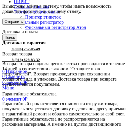
ПИРИТ
Вы должны войти в систему, чтобы иметь возможность
Смарт-терминалы
добавлять фотографии к вашему отзыву.
Торговое оборудование
Принтер этикеток
Фискальный регистратор
Фискальный регистратор Атол
Доставка и оплата
Поиск
Доставка и гарантия
8 (996) 252-05-49
Возврат товара
8 (918) 628-83-32
Возврат товара надлежащего качества производится в течение
14 дней в соответствии с законом "О защите прав
0
Избранное
потребителей". Возврат производится при сохранении
0
Сравнить
товарного вида и упаковки. Доставка товара при возврате
0
элемент
0
₽
осуществляется покупателем.
Меню
Гарантийные обязательства
0
элемент
0
₽
Гарантийный срок исчисляется с момента отгрузки товара,
покупатель осуществляет доставку изделия по адресу приемки
в гарантийный ремонт и обратно самостоятельно за свой счет.
Гарантийные обязательства не распространяются на
расходные материалы. А именно на пульты дистанционного