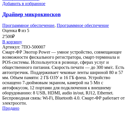
Добавить в избранное
Драйвер микрокиосков
Программное обеспечение
,
Программное обеспечение
Оценка
0
из 5
2'500
₽
В корзину
Артикул:
7ПО-500007
Смарт-ФР Эвотор Power — умное устройство, совмещающее
возможности фискального регистратора, смарт-терминала и
POS-системы. Используется в рознице, сферах услуг и
общественного питания. Скорость печати — до 300 мм/с. Есть
автоотрезчик. Поддерживает чековые ленты шириной 80 и 57
мм. Объем памяти: 2 ГБ ОЗУ и 16 ГБ флеш. Устройство
оснащено 7-дюймовым экраном, камерой на 5 Мп с
автофокусом, 12 портами для подключения к внешнему
оборудованию: 8 USB, HDMI, audio in/out, RJ12, Ethernet.
Беспроводная связь: Wi-Fi, Bluetooth 4.0. Смарт-ФР работает от
электросети.
Продано