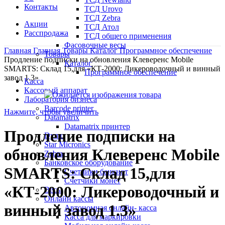
Контакты
ТСД Urovo
ТСД Zebra
Акции
ТСД Атол
Расспродажа
ТСД общего применения
Фасовочные весы
Главная
Главная
Товары
Каталог
Программное обеспечение
Товары
Продление подписки на обновления Клеверенс Mobile
Каталог
SMARTS: Склад 15,для «КТ-2000: Ликероводочный и винный
Программное обеспечение
завод 1.3»
Касса
Кассовый аппарат
Лаборатория бизнеса
Barcode printer
Нажмите, чтобы увеличить
Datamatrix
Datamatrix принтер
Продление подписки на
Dymo
Star Micronics
обновления Клеверенс Mobile
Zebra
Банковское оборудование
SMARTS: Склад 15,для
Счетчики банкнот
Счетчики монет
«КТ-2000: Ликероводочный и
Весы
Онлайн кассы
винный завод 1.3»
Автономная онлайн- касса
Касса для маркировки