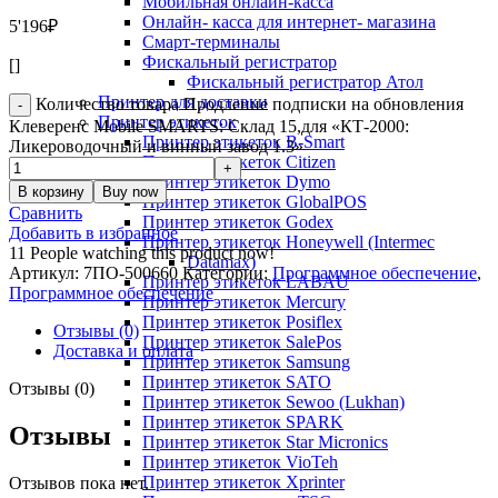
Мобильная онлайн-касса
Онлайн- касса для интернет- магазина
5'196
₽
Смарт-терминалы
Фискальный регистратор
[]
Фискальный регистратор Атол
Принтер для доставки
Количество товара Продление подписки на обновления
Принтер этикеток
Клеверенс Mobile SMARTS: Склад 15,для «КТ-2000:
Принтер этикеток B-Smart
Ликероводочный и винный завод 1.3»
Принтер этикеток Citizen
Принтер этикеток Dymo
В корзину
Buy now
Принтер этикеток GlobalPOS
Сравнить
Принтер этикеток Godex
Добавить в избранное
Принтер этикеток Honeywell (Intermec
11
People watching this product now!
Datamax)
Артикул:
7ПО-500660
Категории:
Программное обеспечение
,
Принтер этикеток LABAU
Программное обеспечение
Принтер этикеток Mercury
Принтер этикеток Posiflex
Отзывы (0)
Принтер этикеток SalePos
Доставка и оплата
Принтер этикеток Samsung
Принтер этикеток SATO
Отзывы (0)
Принтер этикеток Sewoo (Lukhan)
Принтер этикеток SPARK
Отзывы
Принтер этикеток Star Micronics
Принтер этикеток VioTeh
Принтер этикеток Xprinter
Отзывов пока нет.