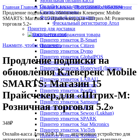
Мобильная онлайн-касса
Онлайн- касса для интернет- магазина
Главная
Главная
Товары
Каталог
Программное обеспечение
Смарт-терминалы
Продление подписки на обновления Клеверенс Mobile
Фискальный регистратор
SMARTS: Магазин 15 Прайсчекер,для «Штрих-М: Розничная
Фискальный регистратор Атол
торговля 5.2»
Принтер для доставки
Принтер этикеток
Принтер этикеток B-Smart
Нажмите, чтобы увеличить
Принтер этикеток Citizen
Принтер этикеток Dymo
Принтер этикеток GlobalPOS
Продление подписки на
Принтер этикеток Godex
Принтер этикеток Honeywell (Intermec
обновления Клеверенс Mobile
Datamax)
Принтер этикеток LABAU
SMARTS: Магазин 15
Принтер этикеток Mercury
Принтер этикеток Posiflex
Прайсчекер,для «Штрих-М:
Принтер этикеток SalePos
Принтер этикеток Samsung
Розничная торговля 5.2»
Принтер этикеток SATO
Принтер этикеток Sewoo (Lukhan)
Принтер этикеток SPARK
348
₽
Принтер этикеток Star Micronics
Принтер этикеток VioTeh
Онлайн-касса Атол 91Ф Lite — автономное устройство для
Принтер этикеток Xprinter
автоматизации магазинов, уличных лотков и выездных