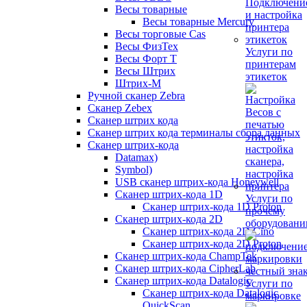
Весы товарные
Весы товарные Mercury
Весы торговые Cas
Весы ФизТех
Услуги по
Весы Форт Т
принтерам
Весы Штрих
этикеток
Штрих-М
Ручной сканер Zebra
Сканер Zebex
Сканер штрих кода
Сканер штрих кода терминалы сбора данных
Сканер штрих-кода
Datamax)
Symbol)
USB сканер штрих-кода Honeywell
Сканер штрих-кода 1D
Услуги по
Сканер штрих-кода 1D Proton
прочему
Сканер штрих-кода 2D
оборудован
Сканер штрих-кода 2D Cino
Сканер штрих-кода 2D Proton
Сканер штрих-кода ChampTek
Сканер штрих-кода CipherLab
Сканер штрих-кода Datalogic
Услуги по
Сканер штрих-кода Datalogic
маркировке
QuickScan