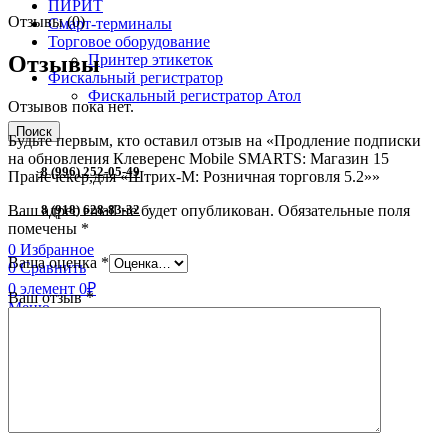
ПИРИТ
Отзывы (0)
Смарт-терминалы
Торговое оборудование
Отзывы
Принтер этикеток
Фискальный регистратор
Фискальный регистратор Атол
Отзывов пока нет.
Поиск
Будьте первым, кто оставил отзыв на «Продление подписки
на обновления Клеверенс Mobile SMARTS: Магазин 15
8 (996) 252-05-49
Прайсчекер,для «Штрих-М: Розничная торговля 5.2»»
Ваш адрес email не будет опубликован.
Обязательные поля
8 (918) 628-83-32
помечены
*
0
Избранное
Ваша оценка
*
0
Сравнить
0
элемент
0
₽
Ваш отзыв
*
Меню
0
элемент
0
₽