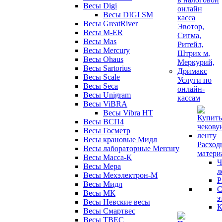
Весы Digi
Весы DIGI SM
Весы GreatRiver
Весы M-ER
Весы Mas
Весы Mercury
Весы Ohaus
Весы Sartorius
Весы Scale
Услуги по
Весы Seca
онлайн-
Весы Unigram
кассам
Весы ViBRA
Весы Vibra HT
Весы ВСП4
Весы Госметр
Весы крановые Мидл
Расход
Весы лабораторные Mercury
матери
Весы Масса-К
Ч
Весы Мера
л
Весы Мехэлектрон-М
Р
Весы Мидл
С
Весы МК
э
Весы Невские весы
К
Весы Смартвес
Весы ТВЕС