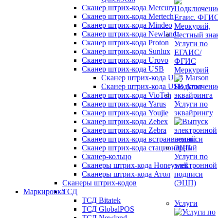
Сканер штрих-кода Mercury
Сканер штрих-кода Mertech
Сканер штрих-кода Mindeo
Сканер штрих-кода Newland
Сканер штрих-кода Proton
Услуги по
Сканер штрих-кода Sunlux
ЕГАИС/
Сканер штрих-кода Urovo
ФГИС
Сканер штрих-кода USB
Меркурий
Сканер штрих-кода USB Marson
Сканер штрих-кода USB Атол
Сканер штрих-кода VioTeh
Сканер штрих-кода Yarus
Услуги по
Сканер штрих-кода Youjie
эквайрингу
Сканер штрих-кода Zebex
Сканер штрих-кода Zebra
Сканер штрих-кода встраиваемый
Сканер штрих-кода стационарный
Сканер-кольцо
Услуги по
Сканеры штрих-кода Honeywell
электронной
Сканеры штрих-кода Атол
подписи
Сканеры штрих-кодов
(ЭЦП)
Маркировка
ТСД
ТСД Bitatek
Услуги
ТСД GlobalPOS
ТСД Newland