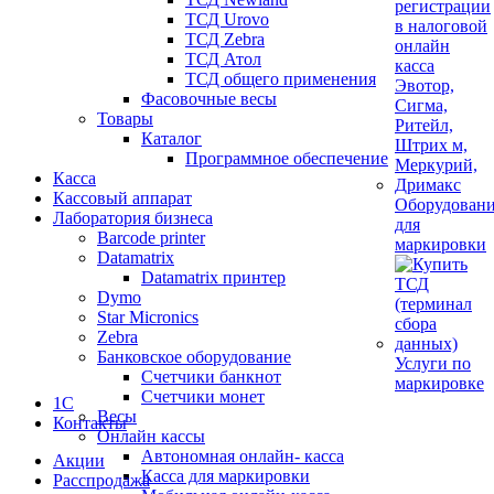
ТСД Urovo
ТСД Zebra
ТСД Атол
ТСД общего применения
Фасовочные весы
Товары
Каталог
Программное обеспечение
Касса
Кассовый аппарат
Оборудован
Лаборатория бизнеса
для
Barcode printer
маркировки
Datamatrix
Datamatrix принтер
Dymo
Star Micronics
Zebra
Банковское оборудование
Услуги по
Счетчики банкнот
маркировке
Счетчики монет
1С
Весы
Контакты
Онлайн кассы
Автономная онлайн- касса
Акции
Касса для маркировки
Расспродажа