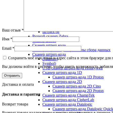
Весы товарные
Весы товарные Mercury
Весы торговые Cas
Весы ФизТех
Весы Форт Т
Весы Штрих
Ваш отзыв
*
Штрих-М
Ручной сканер Zebra
Имя
*
Сканер Zebex
Сканер штрих кода
Email
*
Сканер штрих кода терминалы сбора данных
Сканер штрих-кода
Сохранить моё имя, email и адрес сайта в этом браузере д
Datamax)
Symbol)
Вы должны войти в систему, чтобы иметь возможность добавля
USB сканер штрих-кода Honeywell
Сканер штрих-кода 1D
Сканер штрих-кода 1D Proton
Сканер штрих-кода 2D
Доставка и оплата
Сканер штрих-кода 2D Cino
Сканер штрих-кода 2D Proton
Доставка и гарантия
Сканер штрих-кода ChampTek
Сканер штрих-кода CipherLab
Возврат товара
Сканер штрих-кода Datalogic
Сканер штрих-кода Datalogic Quic
Возврат товара надлежащего качества производится в течение 