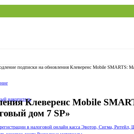
одление подписки на обновления Клеверенс Mobile SMARTS: Ма
ение
ый накопитель
ления Клеверенс Mobile SMAR
говый дом 7 SP»