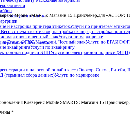
Расходные материалы
ековая лента
иббон
еверенс Mobile SMARTS: Магазин 15 Прайсчекер,для «АСТОР: Т
амоклеящаяся этикетка
артридж
Услуги по принтерам этикето
Услуги по маркировке
Услуги по ЕГАИС/Ф
рограммное обеспечение
Услуги по эквайрингу
Услуги по электронной подписи (ЭЦП)
Услуги по маркировке
а обновления Клеверенс Mobile SMARTS: Магазин 15 Прайсчекер
ечены
*