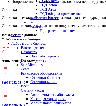
ТСД Urovo
Повреждения, вызванные использованием нестандартных и
ТСД Zebra
ТСД Атол
Доставка
ТСД общего применения
Доставка возможна Почтой России, а также разными курьерским
Фасовочные весы
Товары
Доставка оплачивается полностью покупателем самостоятельно
Каталог
Программное обеспечение
Касса
Контактные данные
Кассовый аппарат
"Лаборатории бизнеса"
Лаборатория бизнеса
Barcode printer
Datamatrix
Datamatrix принтер
Dymo
9:00-19:00 (без выходных)
Star Micronics
Zebra
Банковское оборудование
Счетчики банкнот
Счетчики монет
8 (996) 252-05-49
Весы
Онлайн кассы
Автономная онлайн- касса
Касса для маркировки
Мобильная онлайн-касса
8 (918) 628-83-32