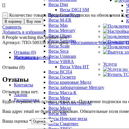
Весы Digi
[]
Ч
Весы DIGI SM
Р
Весы GreatRiver
Количество товара Продление подписки на обновления Кл
С
Весы M-ER
К
В корзину
Buy now
Весы Mas
Сравнить
Весы Mercury
Добавить в избранное
Весы Ohaus
8
People watching this product now!
Весы Sartorius
Артикул:
7ПО-500336
Категории:
Программное обеспечение
,
П
Весы Scale
Весы Seca
Отзывы (0)
Весы Unigram
Маркировка
Доставка и оплата
Весы ViBRA
Услуги
Весы Vibra HT
Отзывы (0)
Весы ВСП4
Весы Госметр
Отзывы
1С
Весы крановые Мидл
Контакты
Весы лабораторные Mercury
Отзывов пока нет.
Весы Масса-К
Акции
Весы Мера
Расспродажа
Будьте первым, кто оставил отзыв на «Продление подписки н
Весы Мехэлектрон-М
Весы Мидл
Ваш адрес email не будет опубликован.
Обязательные поля пом
Весы МК
Весы Невские весы
Ваша оценка
*
Весы Смартвес
Весы ТВЕС