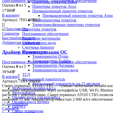
Программное обеспечение
,
Программное обеспечение
Принтеры этикеток Zebra
Оценка
0
из 5
Принтеры этикеток Атол
17'880
₽
Промышленный принтер этикеток
В корзину
Промышленный принтер этикеток Argo
Артикул:
7ПО-500067
Термопринтеры этикеток
[]
Термотрансферные принтеры этикеток
Принтеры этикеток
Сравнить
Программное обеспечение
Быстрый просмотр
Расходные материалы
Добавить в избранное
Сканер штрих-кода
Счетчики банкнот
Драйвер Инвентаризации ОС
Термопринтер
Термопринтер Dymo
Термопринтер Toshiba
Программное обеспечение
,
Программное обеспечение
Термопринтер Датамакс
Оценка
0
из 5
Термопринтер штрих-кода
39'949
₽
ТСД
В корзину
Фискальный накопитель
Артикул:
7ПО-500008
Фискальный накопитель на 15 месяцев
Смарт-терминал АТОЛ СТБ5 — «умная» мобильная онлайн-касса 
Мобильная онлайн-касса
внешнему оборудованию через интерфейсы USB, Wi-Fi, Blueto
МодульКасса
расчетов с покупателями. Смарт-терминал АТОЛ СТБ5 позволя
Онлайн-касса для вендинга
шириной 57 мм. Аккумулятор емкостью 2 600 мАч обеспечивае
Онлайн-касса Штрих
ПИРИТ
Сравнить
Смарт-терминалы
Быстрый просмотр