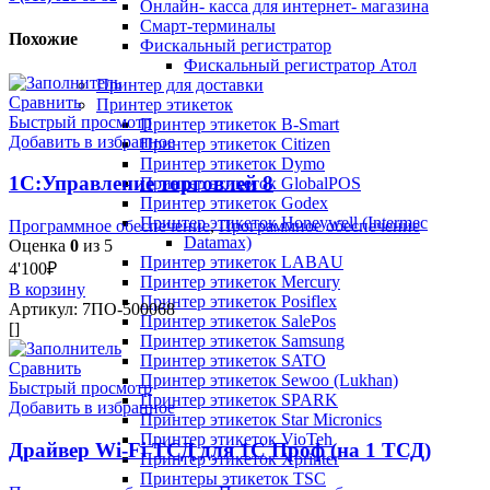
Онлайн- касса для интернет- магазина
Смарт-терминалы
Похожие
Фискальный регистратор
Фискальный регистратор Атол
Принтер для доставки
Сравнить
Принтер этикеток
Быстрый просмотр
Принтер этикеток B-Smart
Добавить в избранное
Принтер этикеток Citizen
Принтер этикеток Dymo
1С:Управление торговлей 8
Принтер этикеток GlobalPOS
Принтер этикеток Godex
Принтер этикеток Honeywell (Intermec
Программное обеспечение
,
Программное обеспечение
Datamax)
Оценка
0
из 5
Принтер этикеток LABAU
4'100
₽
Принтер этикеток Mercury
В корзину
Принтер этикеток Posiflex
Артикул:
7ПО-500068
Принтер этикеток SalePos
[]
Принтер этикеток Samsung
Принтер этикеток SATO
Сравнить
Принтер этикеток Sewoo (Lukhan)
Быстрый просмотр
Принтер этикеток SPARK
Добавить в избранное
Принтер этикеток Star Micronics
Принтер этикеток VioTeh
Драйвер Wi-Fi ТСД для 1С Проф (на 1 ТСД)
Принтер этикеток Xprinter
Принтеры этикеток TSC