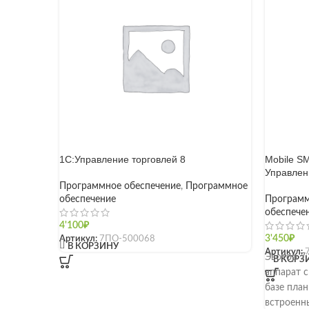
1С:Управление торговлей 8
Mobile S
Управлен
Программное обеспечение
,
Программное
обеспечение
Программ
обеспече
4'100
₽
Артикул:
7ПО-500068
3'450
₽
[]
В КОРЗИНУ
Артикул:
Эвотор 7
В КОРЗ
аппарат 
базе пла
встроенн