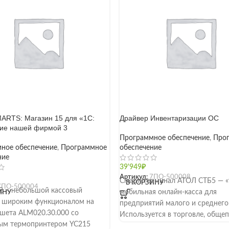
MARTS: Магазин 15 для «1С:
Драйвер Инвентаризации ОС
ие нашей фирмой 3
Программное обеспечение
,
Про
ное обеспечение
,
Программное
обеспечение
ние
39'949
₽
Артикул:
7ПО-500008
Смарт-терминал АТОЛ СТБ5 — «
В КОРЗИНУ
7ПО-500004
.2 – небольшой кассовый
мобильная онлайн-касса для
ИНУ
с широким функционалом на
предприятий малого и среднего 
ншета ALM020.30.000 со
Используется в торговле, общеп
ым термопринтером YC215
сфере услуг и других. Подключа