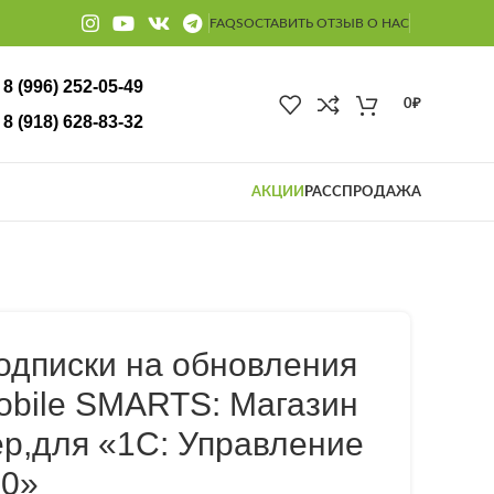
FAQS
ОСТАВИТЬ ОТЗЫВ О НАС
8 (996) 252-05-49
0
₽
18) 628-83-32
АКЦИИ
РАССПРОДАЖА
одписки на обновления
obile SMARTS: Магазин
р,для «1С: Управление
.0»