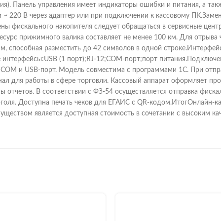
ия). Панель управления имеет индикаторы ошибки и питания, а такж
и ~ 220 В через адаптер или при подключении к кассовому ПК.Зам
ены фискального накопителя следует обращаться в сервисные цен
есурс прижимного валика составляет не менее 100 км. Для отрыва 
мм, способная разместить до 42 символов в одной строке.Интерфе
 интерфейсы:USB (1 порт);RJ-12;COM-порт;порт питания.Подключен
COM и USB-порт. Модель совместима с программами 1С. При отпр
л для работы в сфере торговли. Кассовый аппарат оформляет про
пы отчетов. В соответствии с ФЗ-54 осуществляется отправка фиск
голя. Доступна печать чеков для ЕГАИС с QR-кодом.ИтогОнлайн-к
уществом является доступная стоимость в сочетании с высоким ка