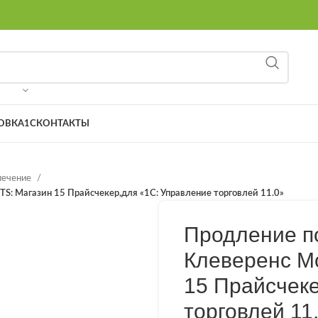
8 (9
ОВКА
1С
КОНТАКТЫ
печение
S: Магазин 15 Прайсчекер,для «1С: Управление торговлей 11.0»
Продление п
Клеверенс M
15 Прайсчеке
торговлей 11