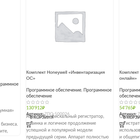
Комплект Honeywell «Инвентаризация
Комплект 
ОС»
онлайн»
граммное
Программное обеспечение
,
Программное
Программ
обеспечение
обеспече
130'912
₽
54'765
₽
умная»
Артикул:
7ПО-500026
Артикул:
Атол 50Ф — фискальный регистратор,
Онлайн-к
В КОРЗИНУ
В КОРЗ
новинка и логичное продолжение
регистрат
бизнеса.
успешной и популярной модели
использов
ите,
предыдущей серии. Аппарат полностью
и общепит
ется к