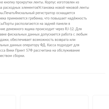
е кнопку прокрутки ленты. Корпус изготовлен из
ена расходных элементовУстановка новой чековой ленты
тры.ПечатьФискальный регистратор оснащается
чека применяется гребенка, что повышает надёжность
йсыПорты располагаются на задней панели в
ие денежного ящика происходит через RJ-12. Для
авке фискальных данных допускается работа с любым
дажи, обеспечивает возможность возврата или
альных данных оператору ФД. Касса подходит для
асса Вики Принт 57Ф рассчитана на обслуживание
чеством сборки.