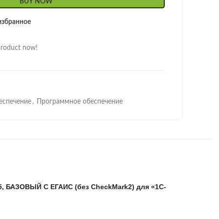
BUY NOW
избранное
product now!
еспечение
,
Программное обеспечение
5, БАЗОВЫЙ С ЕГАИС (без CheckMark2) для «1С-