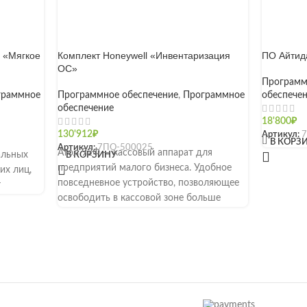
 «Мягкое
Комплект Honeywell «Инвентаризация
ПО Айтид
ОС»
Программ
граммное
Программное обеспечение
,
Программное
обеспече
обеспечение
18'800
₽
130'912
₽
Артикул:
[]
В КОРЗ
Артикул:
7ПО-500025
Атол 92Ф — кассовый аппарат для
альных
В КОРЗИНУ
предприятий малого бизнеса. Удобное
их лиц,
повседневное устройство, позволяющее
т
освободить в кассовой зоне больше
места под