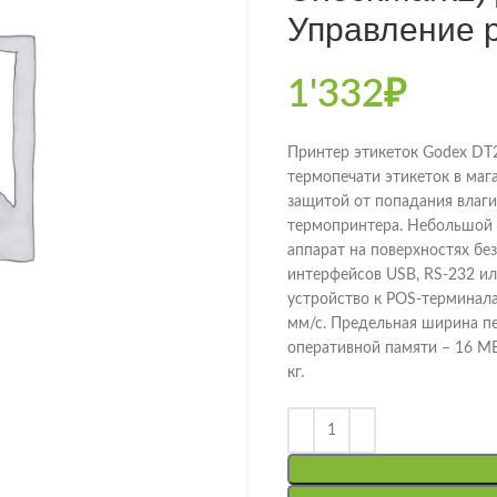
Управление 
1'332
₽
Принтер этикеток Godex DT2
термопечати этикеток в маг
защитой от попадания влаги
термопринтера. Небольшой 
аппарат на поверхностях бе
интерфейсов USB, RS-232 ил
устройство к POS-терминала
мм/с. Предельная ширина пе
оперативной памяти – 16 МБ
кг.