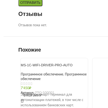
Отзывы
Отзывов пока нет.
Похожие
MS-1C-WIFI-DRIVER-PRO-AUTO
Программное обеспечение
,
Программное
обеспечение
7'450
₽
Артикул:
7ПО-500001
Эвотор 5i – смарт-терминал для
В КОРЗИНУ
автоматизации платежей, в том числе с
использованием банковских карт.