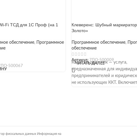
Wi-Fi ТСД для 1С Проф (на 1
Клеверенс: Шубный маркиратор
Золото»
ное обеспечение
,
Программное
Программное обеспечение
,
Про
ние
обеспечение
Артикул:
7ПО-500009
Касса на один чек — услуга,
ЧИТАТЬ ДАЛЕЕ
7ПО-500067
предназначенная для индивиду
ИНУ
предпринимателей и юридическ
не использующих ККТ. Включае
применение онлайн-кассы для
ратор фискальных данных Информация на