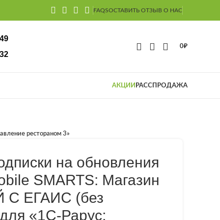
FAQS
ОСТАВИТЬ ОТЗЫВ О НАС
-49
0
₽
32
АКЦИИ
РАССПРОДАЖА
авление рестораном 3»
одписки на обновления
obile SMARTS: Магазин
 С ЕГАИС (без
для «1С-Рарус: