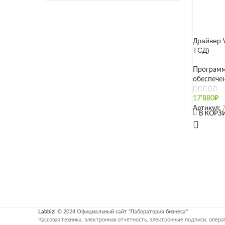
Драйвер 
ТСД)
Программ
обеспече
17'880
₽
Артикул:
[]
В КОРЗ
Labbizi
© 2024 Официальный сайт "Лаборатория бизнеса"
Кассовая техника, электронная отчетность, электронные подписи, опе