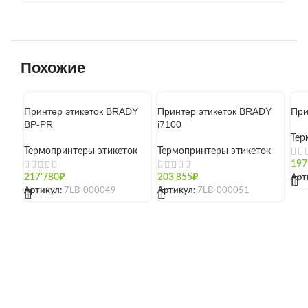
Похожие
Принтер этикеток BRADY
Принтер этикеток BRADY
При
BP-PR
i7100
Тер
Термопринтеры этикеток
Термопринтеры этикеток
197
217'780
₽
203'855
₽
Арт
[]
Артикул:
7LB-000049
Артикул:
7LB-000051
[]
[]