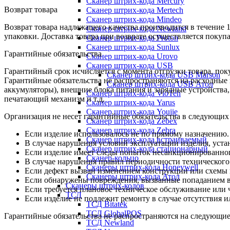
Сканер штрих-кода Mercury
Возврат товара
Сканер штрих-кода Mertech
Сканер штрих-кода Mindeo
Возврат товара надлежащего качества производится в течение 
Сканер штрих-кода Newland
упаковки. Доставка товара при возврате осуществляется покуп
Сканер штрих-кода Proton
Сканер штрих-кода Sunlux
Гарантийные обязательства
Сканер штрих-кода Urovo
Сканер штрих-кода USB
Гарантийный срок исчисляется с момента отгрузки товара, поку
Сканер штрих-кода USB Marson
Гарантийные обязательства не распространяются на расходные
Сканер штрих-кода USB Атол
аккумуляторы), внешние блока питания и зарядные устройств
Сканер штрих-кода VioTeh
печатающий механизм и т.д.
Сканер штрих-кода Yarus
Сканер штрих-кода Youjie
Организация не несет гарантийные обязательства в следующих
Сканер штрих-кода Zebex
Сканер штрих-кода Zebra
Если изделие использовалось не по прямому назначению.
Сканер штрих-кода встраиваемый
В случае нарушения условий эксплуатации изделия, уста
Сканер штрих-кода стационарный
Если изделие имеет следы попыток несанкционированног
Сканер-кольцо
В случае нарушения правил периодичности технического
Сканеры штрих-кода Honeywell
Если дефект вызван изменением конструкции или схемы 
Сканеры штрих-кода Атол
Если обнаружены повреждения, вызванные попаданием вн
Сканеры штрих-кодов
Если требуется плановое техническое обслуживание или 
ТСД
Если изделие не подлежит ремонту в случае отсутствия и
ТСД Bitatek
ТСД GlobalPOS
Гарантийные обязательства не распространяются на следующие
ТСД Newland