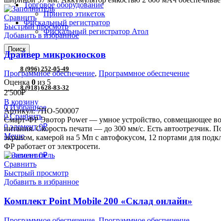
Торговое оборудование
Принтер этикеток
Сравнить
Фискальный регистратор
Быстрый просмотр
Фискальный регистратор Атол
Добавить в избранное
Поиск
Драйвер микрокиосков
8 (996) 252-05-49
Программное обеспечение
,
Программное обеспечение
Оценка
0
из 5
8 (918) 628-83-32
2'500
₽
В корзину
0
Избранное
Артикул:
7ПО-500007
0
Сравнить
Смарт-ФР Эвотор Power — умное устройство, совмещающее воз
0
элемент
0
₽
питания. Скорость печати — до 300 мм/с. Есть автоотрезчик.
Меню
экраном, камерой на 5 Мп с автофокусом, 12 портами для подклю
ФР работает от электросети.
0
элемент
0
₽
Сравнить
Быстрый просмотр
Добавить в избранное
Комплект Point Mobile 200 «Склад онлайн»
Программное обеспечение
,
Программное обеспечение