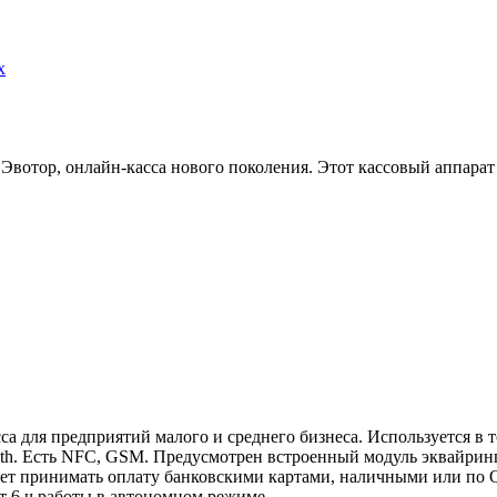
x
Эвотор, онлайн-касса нового поколения. Этот кассовый аппарат
для предприятий малого и среднего бизнеса. Используется в то
oth. Есть NFC, GSM. Предусмотрен встроенный модуль эквайрин
ет принимать оплату банковскими картами, наличными или по Q
т 6 ч работы в автономном режиме.