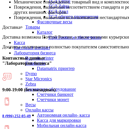
ТСД Urovo
Механическое повреждение, товарный вид и комплектнос
ТСД Zebra
Повреждения, вызванные несоответствием стандарта и р
ТСД Атол
других внешних факторов.
ТСД общего применения
Повреждения, вызванные использованием нестандартных и
Фасовочные весы
Товары
Доставка
Каталог
Доставка возможна Почтой России, а также разными курьерским
Программное обеспечение
Касса
Доставка оплачивается полностью покупателем самостоятельно
Кассовый аппарат
Лаборатория бизнеса
Barcode printer
Контактные данные
Datamatrix
"Лаборатории бизнеса"
Datamatrix принтер
Dymo
Star Micronics
Zebra
Банковское оборудование
9:00-19:00 (без выходных)
Счетчики банкнот
Счетчики монет
Весы
Онлайн кассы
Автономная онлайн- касса
8 (996) 252-05-49
Касса для маркировки
Мобильная онлайн-касса