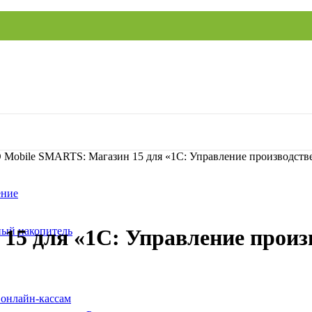
 Mobile SMARTS: Магазин 15 для «1С: Управление производст
ение
ый накопитель
15 для «1С: Управление прои
 онлайн-кассам