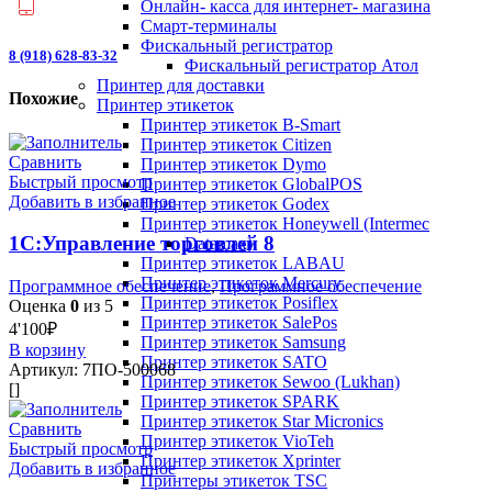
Онлайн- касса для интернет- магазина
Смарт-терминалы
Фискальный регистратор
8 (918) 628-83-32
Фискальный регистратор Атол
Принтер для доставки
Похожие
Принтер этикеток
Принтер этикеток B-Smart
Принтер этикеток Citizen
Сравнить
Принтер этикеток Dymo
Быстрый просмотр
Принтер этикеток GlobalPOS
Добавить в избранное
Принтер этикеток Godex
Принтер этикеток Honeywell (Intermec
1С:Управление торговлей 8
Datamax)
Принтер этикеток LABAU
Принтер этикеток Mercury
Программное обеспечение
,
Программное обеспечение
Принтер этикеток Posiflex
Оценка
0
из 5
Принтер этикеток SalePos
4'100
₽
Принтер этикеток Samsung
В корзину
Принтер этикеток SATO
Артикул:
7ПО-500068
Принтер этикеток Sewoo (Lukhan)
[]
Принтер этикеток SPARK
Принтер этикеток Star Micronics
Сравнить
Принтер этикеток VioTeh
Быстрый просмотр
Принтер этикеток Xprinter
Добавить в избранное
Принтеры этикеток TSC