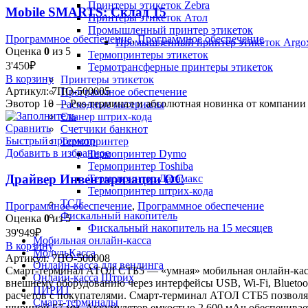
Принтеры этикеток Zebra
Mobile SMARTS: Склад 15
Принтеры этикеток Атол
Промышленный принтер этикеток
Программное обеспечение
,
Программное обеспечение
Промышленный принтер этикеток Argo
Оценка
0
из 5
Термопринтеры этикеток
3'450
₽
Термотрансферные принтеры этикеток
В корзину
Принтеры этикеток
Артикул:
7ПО-500005
Программное обеспечение
Эвотор 10 — Pos-терминал и абсолютная новинка от компании 
Расходные материалы
Сканер штрих-кода
Сравнить
Счетчики банкнот
Быстрый просмотр
Термопринтер
Добавить в избранное
Термопринтер Dymo
Термопринтер Toshiba
Драйвер Инвентаризации ОС
Термопринтер Датамакс
Термопринтер штрих-кода
ТСД
Программное обеспечение
,
Программное обеспечение
Фискальный накопитель
Оценка
0
из 5
Фискальный накопитель на 15 месяцев
39'949
₽
Мобильная онлайн-касса
В корзину
МодульКасса
Артикул:
7ПО-500008
Онлайн-касса для вендинга
Смарт-терминал АТОЛ СТБ5 — «умная» мобильная онлайн-касса 
Онлайн-касса Штрих
внешнему оборудованию через интерфейсы USB, Wi-Fi, Blueto
ПИРИТ
расчетов с покупателями. Смарт-терминал АТОЛ СТБ5 позволя
Смарт-терминалы
шириной 57 мм. Аккумулятор емкостью 2 600 мАч обеспечивае