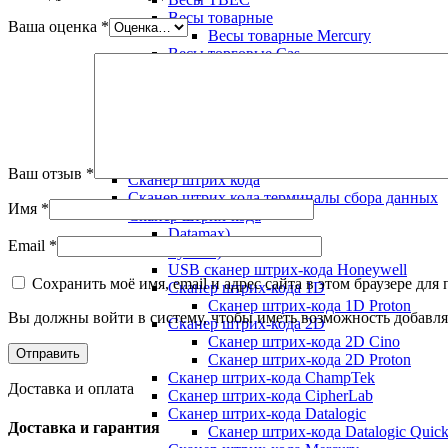
Весы товарные
Ваша оценка
*
Весы товарные Mercury
Весы торговые Cas
Весы ФизТех
Весы Форт Т
Весы Штрих
Штрих-М
Ручной сканер Zebra
Сканер Zebex
Ваш отзыв
*
Сканер штрих кода
Сканер штрих кода терминалы сбора данных
Имя
*
Сканер штрих-кода
Datamax)
Email
*
Symbol)
USB сканер штрих-кода Honeywell
Сохранить моё имя, email и адрес сайта в этом браузере д
Сканер штрих-кода 1D
Сканер штрих-кода 1D Proton
Вы должны войти в систему, чтобы иметь возможность добавля
Сканер штрих-кода 2D
Сканер штрих-кода 2D Cino
Сканер штрих-кода 2D Proton
Сканер штрих-кода ChampTek
Доставка и оплата
Сканер штрих-кода CipherLab
Сканер штрих-кода Datalogic
Доставка и гарантия
Сканер штрих-кода Datalogic Quic