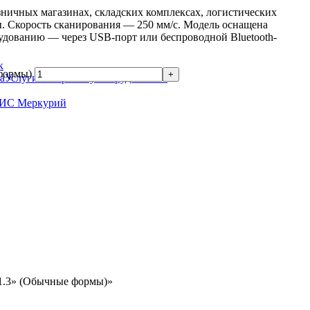
зничных магазинах, складских комплексах, логистических
. Скорость сканирования — 250 мм/с. Модель оснащена
удованию — через USB-порт или беспроводной Bluetooth-
к
формы)
Услуги по прочему оборудованию
ГИС Меркурий
 1.3» (Обычные формы)»