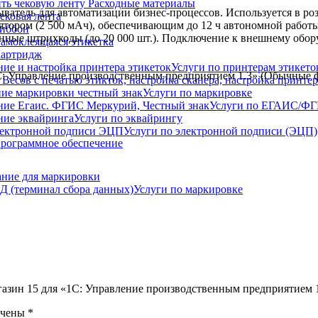
Расходные материалы
атель для автоматизации бизнес-процессов. Используется в ро
ековая лента
ятором (2 500 мАч), обеспечивающим до 12 ч автономной работы
иббон
нные штрихкоды (до 20 000 шт.). Подключение к внешнему обор
амоклеящаяся этикетка
артридж
Услуги по принтерам этикето
С: Управление производственным предприятием 1.3» (Обычные 
Услуги по маркировке
Услуги по ЕГАИС/Ф
Услуги по эквайрингу
Услуги по электронной подписи (ЭЦП)
рограммное обеспечение
ние для маркировки
Услуги по маркировке
газин 15 для «1С: Управление производственным предприятием
ечены
*