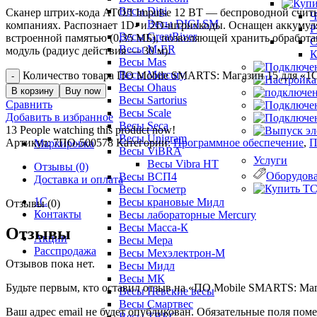
Весы Digi
Сканер штрих-кода АТОЛ Impulse 12 BT — беспроводной считыв
Ч
Весы DIGI SM
компаниях. Распознает 1D- и 2D-штрихкоды. Оснащен аккумул
Р
Весы GreatRiver
встроенной памятью (0,35 МБ), позволяющей хранить обработа
С
Весы M-ER
модуль (радиус действия — 30 м).
К
Весы Mas
Весы Mercury
Количество товара ПО Mobile SMARTS: Магазин 15 для «1
Весы Ohaus
В корзину
Buy now
Весы Sartorius
Сравнить
Весы Scale
Добавить в избранное
Весы Seca
13
People watching this product now!
Весы Unigram
Артикул:
7ПО-500578
Категории:
Программное обеспечение
,
П
Маркировка
Весы ViBRA
Услуги
Весы Vibra HT
Отзывы (0)
Оборудова
Весы ВСП4
Доставка и оплата
Весы Госметр
1С
Весы крановые Мидл
Отзывы (0)
Контакты
Весы лабораторные Mercury
Весы Масса-К
Отзывы
Акции
Весы Мера
Расспродажа
Весы Мехэлектрон-М
Отзывов пока нет.
Весы Мидл
Весы МК
Будьте первым, кто оставил отзыв на «ПО Mobile SMARTS: Ма
Весы Невские весы
Весы Смартвес
Ваш адрес email не будет опубликован.
Обязательные поля пом
Весы ТВЕС