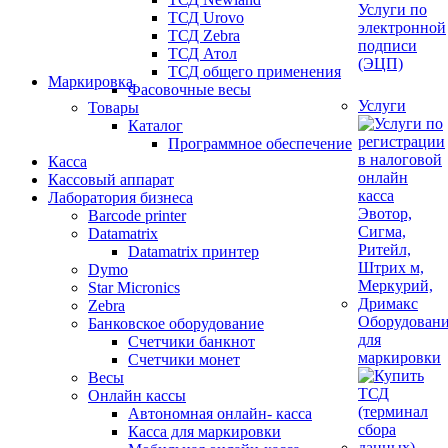
Услуги по
ТСД Urovo
электронной
ТСД Zebra
подписи
ТСД Атол
(ЭЦП)
ТСД общего применения
Маркировка
Фасовочные весы
Услуги
Товары
Каталог
Программное обеспечение
Касса
Кассовый аппарат
Лаборатория бизнеса
Barcode printer
Datamatrix
Datamatrix принтер
Dymo
Star Micronics
Zebra
Оборудован
Банковское оборудование
для
Счетчики банкнот
маркировки
Счетчики монет
Весы
Онлайн кассы
Автономная онлайн- касса
Касса для маркировки