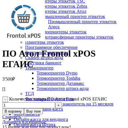
Принтеры этикеток TSC
Принтеры этикеток Zebra
Принтеры этикеток Атол
Промышленный принтер этикеток
Промышленный принтер этикеток
Argox
Термопринтеры этикеток
Термотрансферные принтеры этикеток
Принтеры этикеток
Программное обеспечение
ПО Атол Frontol xPOS
Расходные материалы
Сканер штрих-кода
ЕГАИС
Счетчики банкнот
Термопринтер
Термопринтер Dymo
Термопринтер Toshiba
3'500
₽
Термопринтер Датамакс
Термопринтер штрих-кода
[]
ТСД
Фискальный накопитель
Количество товара ПО Атол Frontol xPOS ЕГАИС
Фискальный накопитель на 15 месяцев
Мобильная онлайн-касса
В корзину
Buy now
МодульКасса
Сравнить
Онлайн-касса для вендинга
Добавить в избранное
Онлайн-касса Штрих
15
People watching this product now!