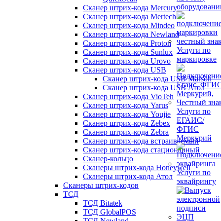
оборудован
Сканер штрих-кода Mercury
Сканер штрих-кода Mertech
Сканер штрих-кода Mindeo
Сканер штрих-кода Newland
Сканер штрих-кода Proton
Услуги по
Сканер штрих-кода Sunlux
маркировке
Сканер штрих-кода Urovo
Сканер штрих-кода USB
Сканер штрих-кода USB Marson
Сканер штрих-кода USB Атол
Сканер штрих-кода VioTeh
Сканер штрих-кода Yarus
Услуги по
Сканер штрих-кода Youjie
ЕГАИС/
Сканер штрих-кода Zebex
ФГИС
Сканер штрих-кода Zebra
Меркурий
Сканер штрих-кода встраиваемый
Сканер штрих-кода стационарный
Сканер-кольцо
Сканеры штрих-кода Honeywell
Услуги по
Сканеры штрих-кода Атол
эквайрингу
Сканеры штрих-кодов
ТСД
ТСД Bitatek
ТСД GlobalPOS
ТСД Newland