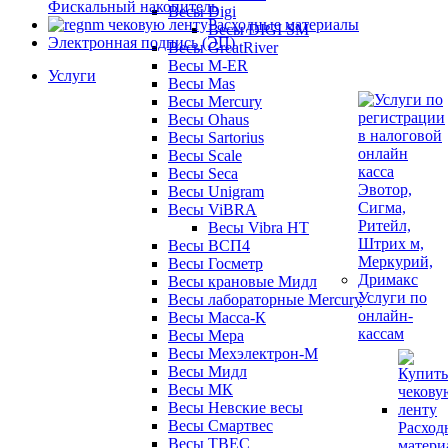
Фискальный накопитель
Весы Digi
Расходные материалы
Весы DIGI SM
Электронная подпись (ЭП)
Весы GreatRiver
Весы M-ER
Услуги
Весы Mas
Весы Mercury
Весы Ohaus
Весы Sartorius
Весы Scale
Весы Seca
Весы Unigram
Весы ViBRA
Весы Vibra HT
Весы ВСП4
Весы Госметр
Весы крановые Мидл
Услуги по
Весы лабораторные Mercury
онлайн-
Весы Масса-К
кассам
Весы Мера
Весы Мехэлектрон-М
Весы Мидл
Весы МК
Весы Невские весы
Весы Смартвес
Расход
Весы ТВЕС
матери