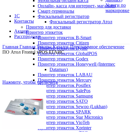
Мобильная онлайн-касса
Услуги по
Онлайн- касса для интернет- магазина
маркировке
Смарт-терминалы
1С
Фискальный регистратор
Контакты
Фискальный регистратор Атол
Принтер для доставки
Акции
Принтер этикеток
Расспродажа
Принтер этикеток B-Smart
Принтер этикеток Citizen
Главная
Главная
Товары
Каталог
Программное обеспечение
Принтер этикеток Dymo
ПО Атол Frontol xPOS ЕГАИС
Принтер этикеток GlobalPOS
Принтер этикеток Godex
Принтер этикеток Honeywell (Intermec
Datamax)
Принтер этикеток LABAU
Принтер этикеток Mercury
Нажмите, чтобы увеличить
Принтер этикеток Posiflex
Принтер этикеток SalePos
Принтер этикеток Samsung
Принтер этикеток SATO
Принтер этикеток Sewoo (Lukhan)
Принтер этикеток SPARK
Принтер этикеток Star Micronics
Принтер этикеток VioTeh
Принтер этикеток Xprinter