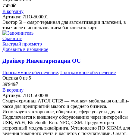
7'450
₽
В корзину
Артикул:
7ПО-500001
Эвотор 5i – смарт-терминал для автоматизации платежей, в
том числе с использованием банковских карт.
Сравнить
Быстрый просмотр
Добавить в избранное
Драйвер Инвентаризации ОС
Программное обеспечение
,
Программное обеспечение
Оценка
0
из 5
39'949
₽
В корзину
Артикул:
7ПО-500008
Смарт-терминал АТОЛ СТБ5 — «умная» мобильная онлайн-
касса для предприятий малого и среднего бизнеса.
Используется в торговле, общепите, сфере услуг и других.
Подключается к внешнему оборудованию через интерфейсы
USB, Wi-Fi, Bluetooth. Есть NFC, GSM. Предусмотрен
встроенный модуль эквайринга. Установлено ПО SIGMA для
ведения товарного учета и расчетов с покупателями. Смарт-