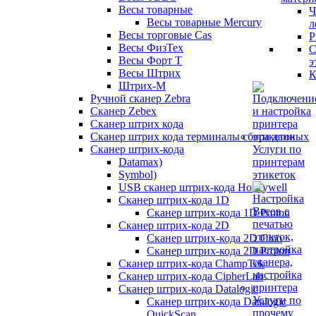
Весы товарные
Ч
Весы товарные Mercury
л
Весы торговые Cas
Р
Весы ФизТех
С
Весы Форт Т
э
Весы Штрих
К
Штрих-М
Ручной сканер Zebra
Сканер Zebex
Сканер штрих кода
Сканер штрих кода терминалы сбора данных
Сканер штрих-кода
Услуги по
Datamax)
принтерам
Symbol)
этикеток
USB сканер штрих-кода Honeywell
Сканер штрих-кода 1D
Сканер штрих-кода 1D Proton
Сканер штрих-кода 2D
Сканер штрих-кода 2D Cino
Сканер штрих-кода 2D Proton
Сканер штрих-кода ChampTek
Сканер штрих-кода CipherLab
Сканер штрих-кода Datalogic
Услуги по
Сканер штрих-кода Datalogic
прочему
QuickScan