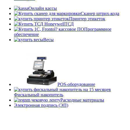
Онлайн кассы
Сканер штрих-кода
Принтер этикеток
ТСД
Программное
обеспечение
Весы
POS-оборудование
Фискальный накопитель
Расходные материалы
Электронная подпись (ЭП)
Home
Блог про онлайн кассы в Краснодаре
О Лаборатории бизнеса