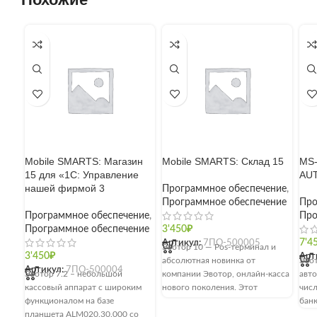
Mobile SMARTS: Магазин
Mobile SMARTS: Склад 15
MS-
15 для «1С: Управление
AU
нашей фирмой 3
Программное обеспечение
,
Программное обеспечение
Про
Программное обеспечение
,
Про
Программное обеспечение
3'450
₽
Артикул:
7ПО-500005
7'4
Эвотор 10 — Pos-терминал и
3'450
₽
Арт
абсолютная новинка от
Эвот
Артикул:
7ПО-500004
Эвотор 7.2 – небольшой
компании Эвотор, онлайн-касса
авто
кассовый аппарат с широким
нового поколения. Этот
числ
функционалом на базе
кассовый аппарат можно с
банк
планшета ALM020.30.000 со
уверенностью назвать