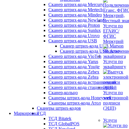
Сканер штрих-кода Mercury
Сканер штрих-кода Mertech
Сканер штрих-кода Mindeo
Сканер штрих-кода Newland
Сканер штрих-кода Proton
Услуги по
Сканер штрих-кода Sunlux
ЕГАИС/
Сканер штрих-кода Urovo
ФГИС
Сканер штрих-кода USB
Меркурий
Сканер штрих-кода USB Marson
Сканер штрих-кода USB Атол
Сканер штрих-кода VioTeh
Сканер штрих-кода Yarus
Услуги по
Сканер штрих-кода Youjie
эквайрингу
Сканер штрих-кода Zebex
Сканер штрих-кода Zebra
Сканер штрих-кода встраиваемый
Сканер штрих-кода стационарный
Сканер-кольцо
Услуги по
Сканеры штрих-кода Honeywell
электронной
Сканеры штрих-кода Атол
подписи
Сканеры штрих-кодов
(ЭЦП)
Маркировка
ТСД
ТСД Bitatek
Услуги
ТСД GlobalPOS
ТСД Newland