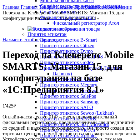
Мобильная онлайн-касса
Онлайн- касса для интернет- магазина
Главная
Главная
Товары
Каталог
Программное обеспечение
Смарт-терминалы
Переход на Клеверенс Mobile SMARTS: Магазин 15, для
Фискальный регистратор
конфигурации на базе «1С:Предприятия 8.1»
Фискальный регистратор Атол
Принтер для доставки
Принтер этикеток
Нажмите, чтобы увеличить
Принтер этикеток B-Smart
Принтер этикеток Citizen
Принтер этикеток Dymo
Переход на Клеверенс Mobile
Принтер этикеток GlobalPOS
Принтер этикеток Godex
SMARTS: Магазин 15, для
Принтер этикеток Honeywell (Intermec
Datamax)
конфигурации на базе
Принтер этикеток LABAU
Принтер этикеток Mercury
«1С:Предприятия 8.1»
Принтер этикеток Posiflex
Принтер этикеток SalePos
Принтер этикеток Samsung
1'425
₽
Принтер этикеток SATO
Принтер этикеток Sewoo (Lukhan)
Онлайн-касса ars.evo 01Ф – очень производительный
Принтер этикеток SPARK
фискальный регистратор, предназначенный для предприятий
Принтер этикеток Star Micronics
со средней и высокой проходимостью. Он просто создан для
Принтер этикеток VioTeh
торговых центров, служб доставки и пассажирских перевозок.
Принтер этикеток Xprinter
Устройство способно работать как на Windows, так и на