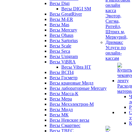
Весы Digi
Весы DIGI SM
Весы GreatRiver
Весы M-ER
Весы Mas
Весы Mercury
Весы Ohaus
Весы Sartorius
Весы Scale
Услуги по
Весы Seca
онлайн-
Весы Unigram
кассам
Весы ViBRA
Весы Vibra HT
Весы ВСП4
Весы Госметр
Весы крановые Мидл
Расход
Весы лабораторные Mercury
матери
Весы Масса-К
Ч
Весы Мера
л
Весы Мехэлектрон-М
Р
Весы Мидл
С
Весы МК
э
Весы Невские весы
К
Весы Смартвес
Весы ТВЕС