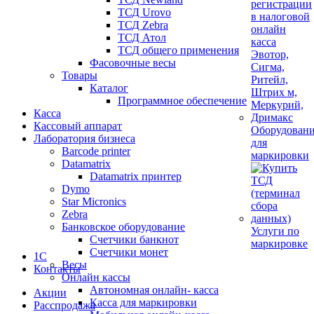
ТСД Urovo
ТСД Zebra
ТСД Атол
ТСД общего применения
Фасовочные весы
Товары
Каталог
Программное обеспечение
Касса
Кассовый аппарат
Оборудован
Лаборатория бизнеса
для
Barcode printer
маркировки
Datamatrix
Datamatrix принтер
Dymo
Star Micronics
Zebra
Банковское оборудование
Услуги по
Счетчики банкнот
маркировке
Счетчики монет
1С
Весы
Контакты
Онлайн кассы
Автономная онлайн- касса
Акции
Касса для маркировки
Расспродажа