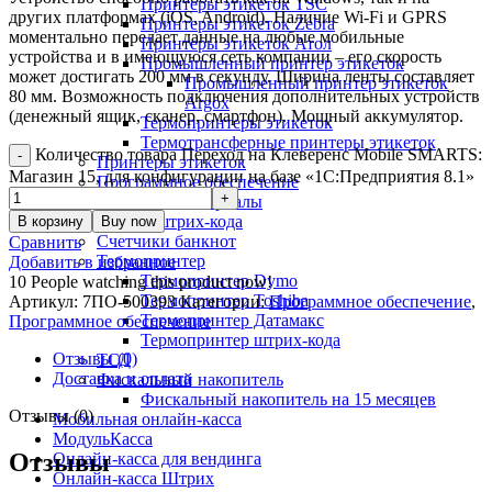
Принтеры этикеток TSC
других платформах (iOS, Android). Наличие Wi-Fi и GPRS
Принтеры этикеток Zebra
моментально передает данные на любые мобильные
Принтеры этикеток Атол
устройства и в имеющуюся сеть компании – его скорость
Промышленный принтер этикеток
может достигать 200 мм в секунду. Ширина ленты составляет
Промышленный принтер этикеток
80 мм. Возможность подключения дополнительных устройств
Argox
(денежный ящик, сканер, смартфон). Мощный аккумулятор.
Термопринтеры этикеток
Термотрансферные принтеры этикеток
Количество товара Переход на Клеверенс Mobile SMARTS:
Принтеры этикеток
Магазин 15, для конфигурации на базе «1С:Предприятия 8.1»
Программное обеспечение
Расходные материалы
Сканер штрих-кода
В корзину
Buy now
Счетчики банкнот
Сравнить
Термопринтер
Добавить в избранное
Термопринтер Dymo
10
People watching this product now!
Термопринтер Toshiba
Артикул:
7ПО-500393
Категории:
Программное обеспечение
,
Термопринтер Датамакс
Программное обеспечение
Термопринтер штрих-кода
Отзывы (0)
ТСД
Доставка и оплата
Фискальный накопитель
Фискальный накопитель на 15 месяцев
Отзывы (0)
Мобильная онлайн-касса
МодульКасса
Отзывы
Онлайн-касса для вендинга
Онлайн-касса Штрих