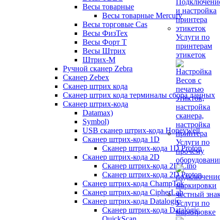
Весы товарные
Весы товарные Mercury
Весы торговые Cas
Весы ФизТех
Услуги по
Весы Форт Т
принтерам
Весы Штрих
этикеток
Штрих-М
Ручной сканер Zebra
Сканер Zebex
Сканер штрих кода
Сканер штрих кода терминалы сбора данных
Сканер штрих-кода
Datamax)
Symbol)
USB сканер штрих-кода Honeywell
Сканер штрих-кода 1D
Услуги по
Сканер штрих-кода 1D Proton
прочему
Сканер штрих-кода 2D
оборудован
Сканер штрих-кода 2D Cino
Сканер штрих-кода 2D Proton
Сканер штрих-кода ChampTek
Сканер штрих-кода CipherLab
Сканер штрих-кода Datalogic
Услуги по
Сканер штрих-кода Datalogic
маркировке
QuickScan