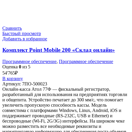
Сравнить
Быстрый просмотр
Добавить в избранное
Комплект Point Mobile 200 «Склад онлайн»
Программное обеспечение
,
Программное обеспечение
Оценка
0
из 5
54'765
₽
В корзину
Артикул:
7ПО-500023
Онлайн-касса Атол 77Ф — фискальный регистратор,
разработанный для использования на предприятиях торговли
и общепита. Устройство печатает до 300 мм/c, что помогает
увеличить пропускную способность кассы. Модель
совместима с платформами Windows, Linux, Android, iOS и
поддерживает проводные (RS-232C, USB и Ethernet) и
беспроводные (Wi-Fi, 2G/3G) интерфейсы. На широком чеке
можно разместить все необходимые реквизиты и
маркетинговую информацию для обеспечения роста объемов