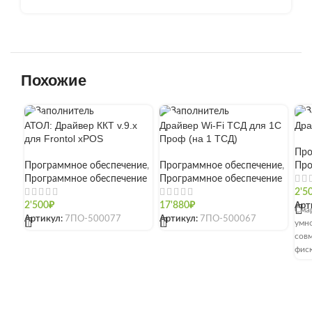
Похожие
АТОЛ: Драйвер ККТ v.9.x
Драйвер Wi-Fi ТСД для 1С
Дра
для Frontol xPOS
Проф (на 1 ТСД)
Про
Программное обеспечение
,
Программное обеспечение
,
Про
Программное обеспечение
Программное обеспечение
2'5
2'500
₽
17'880
₽
Арт
Сма
Артикул:
7ПО-500077
Артикул:
7ПО-500067
[]
[]
умно
сов
фиск
сма
сист
розн
общ