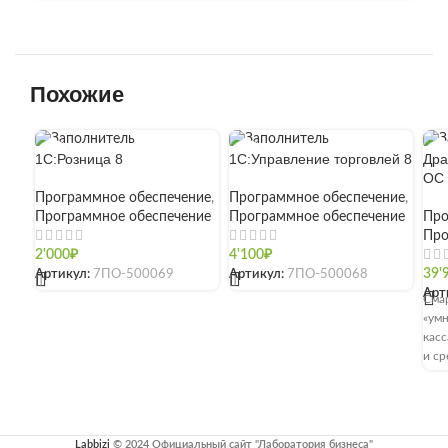
Похожие
1С:Розница 8
1С:Управление торговлей 8
Дра
ОС
Программное обеспечение
,
Программное обеспечение
,
Программное обеспечение
Программное обеспечение
Про
Про
2'000
₽
4'100
₽
Артикул:
7ПО-500069
Артикул:
7ПО-500068
39'
[]
[]
Арт
Сма
«умн
касс
и ср
Испо
обще
Под
обо
Labbizi
© 2024 Официальный сайт "Лаборатория бизнеса"