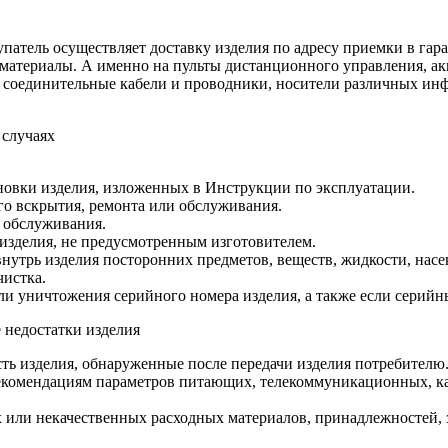
патель осуществляет доставку изделия по адресу приемки в гара
 материалы. А именно на пульты дистанционного управления, ак
а, соединительные кабели и проводники, носители различных и
 случаях
новки изделия, изложенных в Инструкции по эксплуатации.
о вскрытия, ремонта или обслуживания.
 обслуживания.
изделия, не предусмотренным изготовителем.
утрь изделия посторонних предметов, веществ, жидкости, насе
чистка.
ли уничтожения серийного номера изделия, а также если серийн
 недостатки изделия
ть изделия, обнаруженные после передачи изделия потребителю
екомендациям параметров питающих, телекоммуникационных, ка
ли некачественных расходных материалов, принадлежностей, за