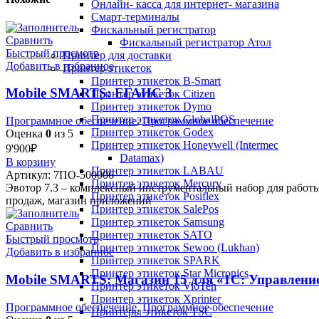
Онлайн- касса для интернет- магазина
Смарт-терминалы
Фискальный регистратор
Сравнить
Фискальный регистратор Атол
Быстрый просмотр
Принтер для доставки
Добавить в избранное
Принтер этикеток
Принтер этикеток B-Smart
Mobile SMARTS: ЕГАИС 3
Принтер этикеток Citizen
Принтер этикеток Dymo
Принтер этикеток GlobalPOS
Программное обеспечение
,
Программное обеспечение
Принтер этикеток Godex
Оценка
0
из 5
Принтер этикеток Honeywell (Intermec
9'900
₽
Datamax)
В корзину
Принтер этикеток LABAU
Артикул:
7ПО-500006
Принтер этикеток Mercury
Эвотор 7.3 – комплексный инструментальный набор для работы
Принтер этикеток Posiflex
продаж, магазин приложений
Принтер этикеток SalePos
Принтер этикеток Samsung
Сравнить
Принтер этикеток SATO
Быстрый просмотр
Принтер этикеток Sewoo (Lukhan)
Добавить в избранное
Принтер этикеток SPARK
Принтер этикеток Star Micronics
Mobile SMARTS: Магазин 15 для «1С: Управлени
Принтер этикеток VioTeh
Принтер этикеток Xprinter
Программное обеспечение
,
Программное обеспечение
Принтеры этикеток TSC