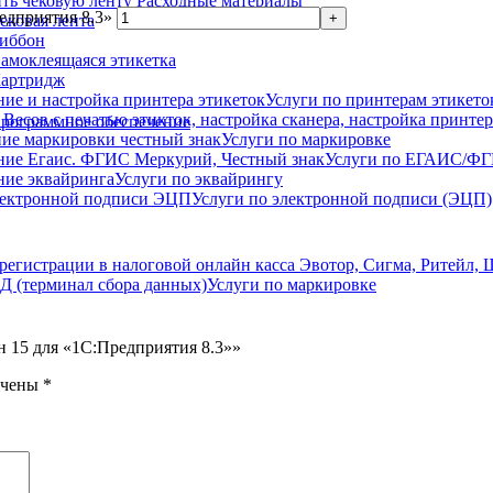
Расходные материалы
едприятия 8.3»
ековая лента
иббон
амоклеящаяся этикетка
артридж
Услуги по принтерам этикето
рограммное обеспечение
Услуги по маркировке
Услуги по ЕГАИС/Ф
Услуги по эквайрингу
Услуги по электронной подписи (ЭЦП)
Услуги по маркировке
н 15 для «1С:Предприятия 8.3»»
ечены
*