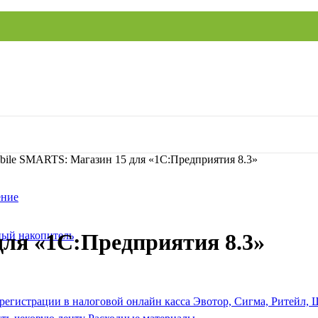
bile SMARTS: Магазин 15 для «1С:Предприятия 8.3»
ение
ый накопитель
ля «1С:Предприятия 8.3»