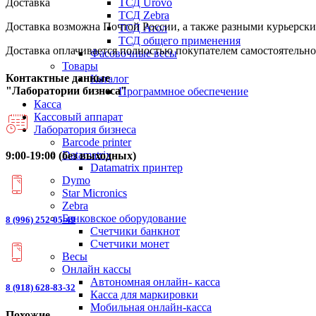
ТСД Urovo
Доставка
ТСД Zebra
Доставка возможна Почтой России, а также разными курьерским
ТСД Атол
ТСД общего применения
Доставка оплачивается полностью покупателем самостоятельно
Фасовочные весы
Товары
Контактные данные
Каталог
"Лаборатории бизнеса"
Программное обеспечение
Касса
Кассовый аппарат
Лаборатория бизнеса
Barcode printer
Datamatrix
9:00-19:00 (без выходных)
Datamatrix принтер
Dymo
Star Micronics
Zebra
Банковское оборудование
8 (996) 252-05-49
Счетчики банкнот
Счетчики монет
Весы
Онлайн кассы
Автономная онлайн- касса
8 (918) 628-83-32
Касса для маркировки
Мобильная онлайн-касса
Похожие