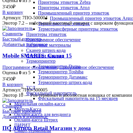
Оценка
0
из 5
Принтеры этикеток Zebra
3'450
₽
Принтеры этикеток Атол
В корзину
Промышленный принтер этикеток
Артикул:
7ПО-500004
Промышленный принтер этикеток Argo
Эвотор 7.2 – небольшой кассовый аппарат с широким функцио
Термопринтеры этикеток
Термотрансферные принтеры этикеток
Сравнить
Принтеры этикеток
Быстрый просмотр
Программное обеспечение
Добавить в избранное
Расходные материалы
Сканер штрих-кода
Mobile SMARTS: Склад 15
Счетчики банкнот
Термопринтер
Термопринтер Dymo
Программное обеспечение
,
Программное обеспечение
Термопринтер Toshiba
Оценка
0
из 5
Термопринтер Датамакс
3'450
₽
Термопринтер штрих-кода
В корзину
ТСД
Артикул:
7ПО-500005
Фискальный накопитель
Эвотор 10 — Pos-терминал и абсолютная новинка от компании 
Фискальный накопитель на 15 месяцев
Мобильная онлайн-касса
Сравнить
МодульКасса
Быстрый просмотр
Онлайн-касса для вендинга
Добавить в избранное
Онлайн-касса Штрих
ПИРИТ
ПО Айтида Retail Магазин у дома
Смарт-терминалы