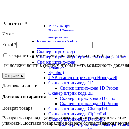
Весы товарные
Весы товарные Mercury
Весы торговые Cas
Весы ФизТех
Ваш отзыв
*
Весы Форт Т
Весы Штрих
Имя
*
Штрих-М
Ручной сканер Zebra
Email
*
Сканер Zebex
Сканер штрих кода
Сохранить моё имя, email и адрес сайта в этом браузере д
Сканер штрих кода терминалы сбора данных
Сканер штрих-кода
Вы должны войти в систему, чтобы иметь возможность добавля
Datamax)
Symbol)
USB сканер штрих-кода Honeywell
Сканер штрих-кода 1D
Доставка и оплата
Сканер штрих-кода 1D Proton
Сканер штрих-кода 2D
Доставка и гарантия
Сканер штрих-кода 2D Cino
Сканер штрих-кода 2D Proton
Возврат товара
Сканер штрих-кода ChampTek
Сканер штрих-кода CipherLab
Возврат товара надлежащего качества производится в течение 
Сканер штрих-кода Datalogic
упаковки. Доставка товара при возврате осуществляется покуп
Сканер штрих-кода Datalogic Quic