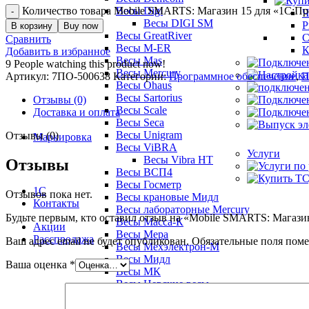
Количество товара Mobile SMARTS: Магазин 15 для «1С:Пр
Весы Digi
Ч
Весы DIGI SM
Р
В корзину
Buy now
Весы GreatRiver
С
Сравнить
Весы M-ER
К
Добавить в избранное
Весы Mas
9
People watching this product now!
Весы Mercury
Артикул:
7ПО-500638
Категории:
Программное обеспечение
,
П
Весы Ohaus
Весы Sartorius
Отзывы (0)
Весы Scale
Доставка и оплата
Весы Seca
Весы Unigram
Отзывы (0)
Маркировка
Весы ViBRA
Услуги
Весы Vibra HT
Отзывы
Весы ВСП4
Весы Госметр
1С
Отзывов пока нет.
Весы крановые Мидл
Контакты
Весы лабораторные Mercury
Будьте первым, кто оставил отзыв на «Mobile SMARTS: Магази
Весы Масса-К
Акции
Весы Мера
Расспродажа
Ваш адрес email не будет опубликован.
Обязательные поля пом
Весы Мехэлектрон-М
Весы Мидл
Ваша оценка
*
Весы МК
Весы Невские весы
Весы Смартвес
Весы ТВЕС