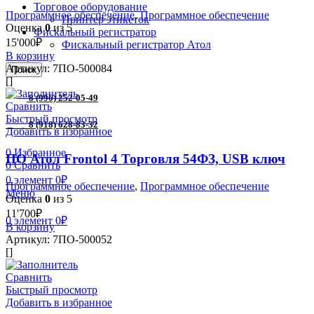
Торговое оборудование
Программное обеспечение
,
Программное обеспечение
Принтер этикеток
Оценка
0
из 5
Фискальный регистратор
15'000
₽
Фискальный регистратор Атол
В корзину
Артикул:
7ПО-500084
Поиск
[]
8 (996) 252-05-49
Сравнить
Быстрый просмотр
8 (918) 628-83-32
Добавить в избранное
0
Избранное
ПО Атол Frontol 4 Торговля 54ФЗ, USB ключ
0
Сравнить
0
элемент
0
₽
Программное обеспечение
,
Программное обеспечение
Меню
Оценка
0
из 5
11'700
₽
0
элемент
0
₽
В корзину
Артикул:
7ПО-500052
[]
Сравнить
Быстрый просмотр
Добавить в избранное