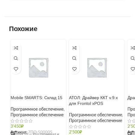
Похожие
Mobile SMARTS: Склад 15
АТОЛ: Драйвер ККТ v.9.x
Дра
для Frontol xPOS
Программное обеспечение
,
Про
Программное обеспечение
Программное обеспечение
,
Про
Программное обеспечение
3'450
₽
2'5
Артикул:
7ПО-500005
2'500
₽
Арт
Эвотор 10 — Pos-терминал и
Сма