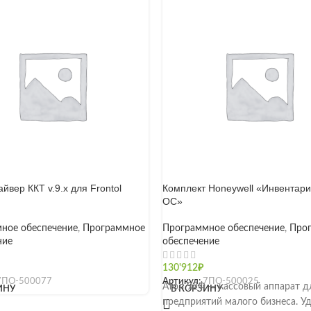
йвер ККТ v.9.x для Frontol
Комплект Honeywell «Инвентар
ОС»
ное обеспечение
,
Программное
Программное обеспечение
,
Про
ние
обеспечение
130'912
₽
7ПО-500077
Артикул:
7ПО-500025
Атол 92Ф — кассовый аппарат д
ИНУ
В КОРЗИНУ
предприятий малого бизнеса. У