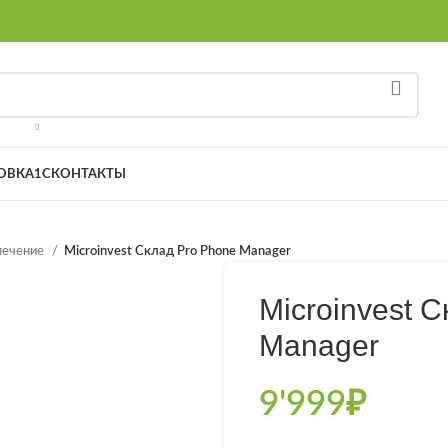
8 
ОВКА
1С
КОНТАКТЫ
печение
Microinvest Склад Pro Phone Manager
Microinvest 
Manager
9'999
₽