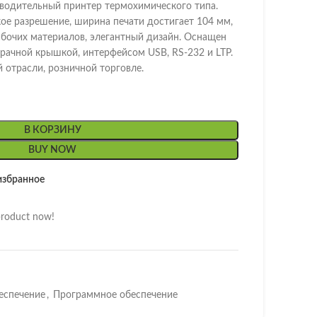
зводительный принтер термохимического типа.
ое разрешение, ширина печати достигает 104 мм,
абочих материалов, элегантный дизайн. Оснащен
рачной крышкой, интерфейсом USB, RS-232 и LTP.
 отрасли, розничной торговле.
В КОРЗИНУ
BUY NOW
избранное
product now!
еспечение
,
Программное обеспечение