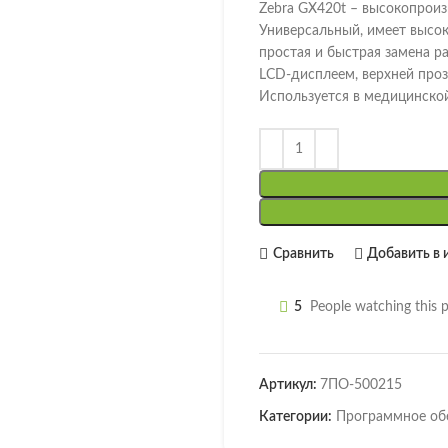
Zebra GX420t – высокопрои
Универсальный, имеет высок
простая и быстрая замена р
LCD-дисплеем, верхней проз
Используется в медицинской
Сравнить
Добавить в 
5
People watching this 
Артикул:
7ПО-500215
Категории:
Программное об