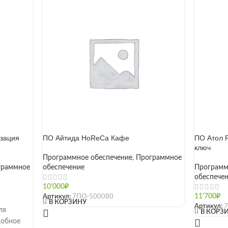
изация
ПО Айтида HoReCa Кафе
ПО Атол F
ключ
Программное обеспечение
,
Программное
граммное
обеспечение
Программ
обеспече
10'000
₽
Артикул:
7ПО-500080
11'700
₽
[]
В КОРЗИНУ
Артикул:
ля
[]
В КОРЗ
добное