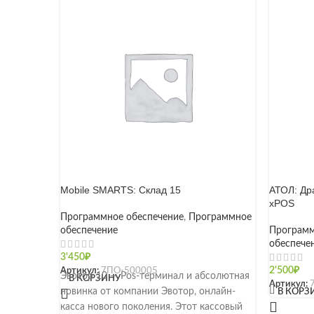
Mobile SMARTS: Склад 15
АТОЛ: Дра
xPOS
Программное обеспечение
,
Программное
обеспечение
Программ
обеспече
3'450
₽
Артикул:
7ПО-500005
2'500
₽
Эвотор 10 — Pos-терминал и абсолютная
В КОРЗИНУ
Артикул:
[]
новинка от компании Эвотор, онлайн-
В КОРЗ
касса нового поколения. Этот кассовый