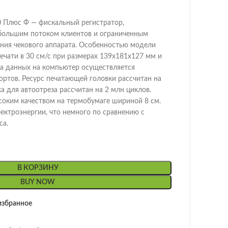
0 Плюс Ф — фискальный регистратор,
 большим потоком клиентов и ограниченным
ния чекового аппарата. Особенностью модели
печати в 30 см/с при размерах 139х181х127 мм и
ача данных на компьютер осуществляется
ртов. Ресурс печатающей головки рассчитан на
а для автоотреза рассчитан на 2 млн циклов.
соким качеством на термобумаге шириной 8 см.
ектроэнергии, что немного по сравнению с
са.
В КОРЗИНУ
BUY NOW
избранное