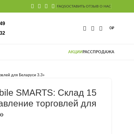
FAQS
ОСТАВИТЬ ОТЗЫВ О НАС
-49
0
₽
32
АКЦИИ
РАССПРОДАЖА
овлей для Беларуси 3.3»
bile SMARTS: Склад 15
авление торговлей для
»