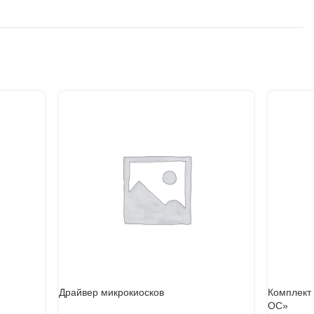
Драйвер микрокиосков
Комплект
ОС»