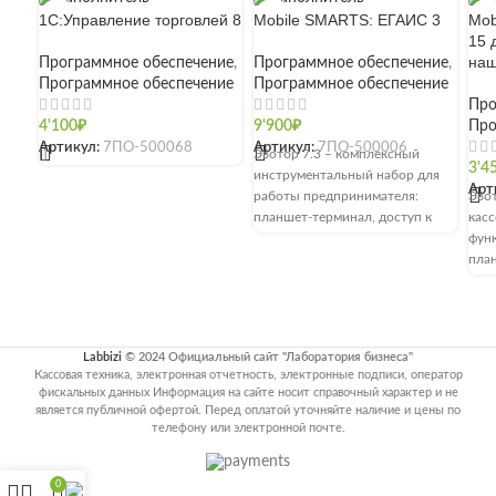
1С:Управление торговлей 8
Mobile SMARTS: ЕГАИС 3
Mob
15 
наш
Программное обеспечение
,
Программное обеспечение
,
Программное обеспечение
Программное обеспечение
Про
4'100
₽
9'900
₽
Про
Артикул:
7ПО-500068
Артикул:
7ПО-500006
[]
Эвотор 7.3 – комплексный
3'4
инструментальный набор для
Арт
работы предпринимателя:
Эво
планшет-терминал, доступ к
кас
личному кабинету для контроля
фун
работы сотрудников и текущего
пла
состояния продаж, магазин
вст
приложений
YC21
Labbizi
© 2024 Официальный сайт "Лаборатория бизнеса"
Кассовая техника, электронная отчетность, электронные подписи, оператор
фискальных данных Информация на сайте носит справочный характер и не
является публичной офертой. Перед оплатой уточняйте наличие и цены по
телефону или электронной почте.
0