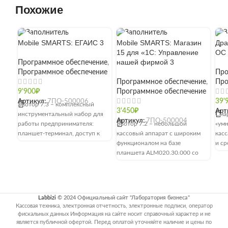
Похожие
Mobile SMARTS: ЕГАИС 3
Mobile SMARTS: Магазин
Дра
15 для «1С: Управление
ОС
нашей фирмой 3
Программное обеспечение
,
Программное обеспечение
Про
Программное обеспечение
,
Про
9'900
₽
Программное обеспечение
Артикул:
7ПО-500006
39'
Эвотор 7.3 – комплексный
3'450
₽
Арт
инструментальный набор для
Сма
Артикул:
7ПО-500004
работы предпринимателя:
Эвотор 7.2 – небольшой
«умн
планшет-терминал, доступ к
кассовый аппарат с широким
касс
личному кабинету для контроля
функционалом на базе
и ср
работы сотрудников и текущего
планшета ALM020.30.000 со
Испо
состояния продаж, магазин
встроенным термопринтером
обще
приложений
YC215 (скорость печати –
Под
обо
инте
Labbizi
© 2024 Официальный сайт "Лаборатория бизнеса"
Blue
Кассовая техника, электронная отчетность, электронные подписи, оператор
Пре
фискальных данных Информация на сайте носит справочный характер и не
моду
является публичной офертой. Перед оплатой уточняйте наличие и цены по