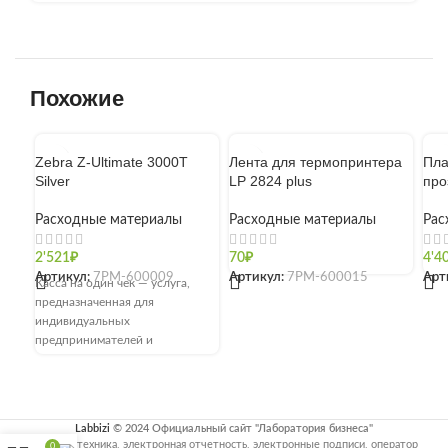
Похожие
Zebra Z-Ultimate 3000T
Лента для термопринтера
Пла
Silver
LP 2824 plus
про
Расходные материалы
Расходные материалы
Рас
2'521
₽
70
₽
4'4
Артикул:
7РМ-600009
Артикул:
7РМ-600015
Арт
Касса на один чек — услуга,
предназначенная для
индивидуальных
предпринимателей и
юридических лиц, не
использующих ККТ. Включает
применение онлайн-кассы для
Labbizi
© 2024 Официальный сайт "Лаборатория бизнеса"
Кассовая техника, электронная отчетность, электронные подписи, оператор
0