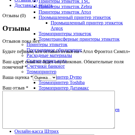
Принтеры этикеток TSC
Доставка и оплата
Принтеры этикеток Zebra
Принтеры этикеток Атол
Отзывы (0)
Промышленный принтер этикеток
Промышленный принтер этикеток
Отзывы
Argox
Термопринтеры этикеток
Термотрансферные принтеры этикеток
Отзывов пока нет.
Принтеры этикеток
Программное обеспечение
Будьте первым, кто оставил отзыв на «Атол Фронтол Симпл»
Расходные материалы
Сканер штрих-кода
Ваш адрес email не будет опубликован.
Обязательные поля
Счетчики банкнот
помечены
*
Термопринтер
Термопринтер Dymo
Ваша оценка
*
Термопринтер Toshiba
Ваш отзыв
*
Термопринтер Датамакс
Термопринтер штрих-кода
ТСД
Фискальный накопитель
Фискальный накопитель на 15 месяцев
Мобильная онлайн-касса
МодульКасса
Онлайн-касса для вендинга
Онлайн-касса Штрих