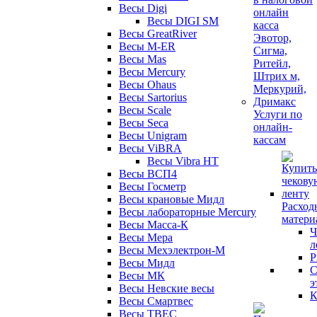
Весы Digi
Весы DIGI SM
Весы GreatRiver
Весы M-ER
Весы Mas
Весы Mercury
Весы Ohaus
Весы Sartorius
Весы Scale
Услуги по
Весы Seca
онлайн-
Весы Unigram
кассам
Весы ViBRA
Весы Vibra HT
Весы ВСП4
Весы Госметр
Весы крановые Мидл
Расход
Весы лабораторные Mercury
матери
Весы Масса-К
Ч
Весы Мера
л
Весы Мехэлектрон-М
Р
Весы Мидл
С
Весы МК
э
Весы Невские весы
К
Весы Смартвес
Весы ТВЕС