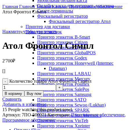
Мобильная онлайн-касса
Онлайн- касса для интернет- магазина
Главная
Главная
Товары
Каталог
Программное обеспечение
Смарт-терминалы
Атол Фронтол Симпл
Фискальный регистратор
Фискальный регистратор Атол
Принтер для доставки
Нажмите, чтобы увеличить
Принтер этикеток
Принтер этикеток B-Smart
Принтер этикеток Citizen
Атол Фронтол Симпл
Принтер этикеток Dymo
Принтер этикеток GlobalPOS
Принтер этикеток Godex
2'700
₽
Принтер этикеток Honeywell (Intermec
Datamax)
[]
Принтер этикеток LABAU
Принтер этикеток Mercury
Количество товара Атол Фронтол Симпл
Принтер этикеток Posiflex
Принтер этикеток SalePos
В корзину
Buy now
Принтер этикеток Samsung
Сравнить
Принтер этикеток SATO
Добавить в избранное
Принтер этикеток Sewoo (Lukhan)
15
People watching this product now!
Принтер этикеток SPARK
Артикул:
7ПО-500071
Категории:
Программное обеспечение
,
Принтер этикеток Star Micronics
Программное обеспечение
Принтер этикеток VioTeh
Принтер этикеток Xprinter
Отзывы (0)