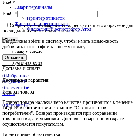
ПИРИТ
Имя
*
Смарт-терминалы
Торговое оборудование
Email
*
Принтер этикеток
Фискальный регистратор
Сохранить моё имя, email и адрес сайта в этом браузере для
Фискальный регистратор Атол
последующих моих комментариев.
Поиск
Вы должны войти в систему, чтобы иметь возможность
добавлять фотографии к вашему отзыву.
8 (996) 252-05-49
8 (918) 628-83-32
Доставка и оплата
0
Избранное
Доставка и гарантия
0
Сравнить
0
элемент
0
₽
Возврат товара
Меню
Возврат товара надлежащего качества производится в течение
0
элемент
0
₽
14 дней в соответствии с законом "О защите прав
потребителей". Возврат производится при сохранении
товарного вида и упаковки. Доставка товара при возврате
осуществляется покупателем.
Гарантийные обязательства