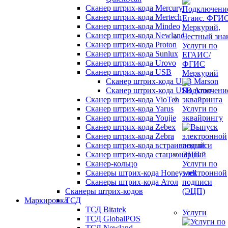
Сканер штрих-кода Mercury
Сканер штрих-кода Mertech
Сканер штрих-кода Mindeo
Сканер штрих-кода Newland
Сканер штрих-кода Proton
Услуги по
Сканер штрих-кода Sunlux
ЕГАИС/
Сканер штрих-кода Urovo
ФГИС
Сканер штрих-кода USB
Меркурий
Сканер штрих-кода USB Marson
Сканер штрих-кода USB Атол
Сканер штрих-кода VioTeh
Сканер штрих-кода Yarus
Услуги по
Сканер штрих-кода Youjie
эквайрингу
Сканер штрих-кода Zebex
Сканер штрих-кода Zebra
Сканер штрих-кода встраиваемый
Сканер штрих-кода стационарный
Сканер-кольцо
Услуги по
Сканеры штрих-кода Honeywell
электронной
Сканеры штрих-кода Атол
подписи
Сканеры штрих-кодов
(ЭЦП)
Маркировка
ТСД
ТСД Bitatek
Услуги
ТСД GlobalPOS
ТСД Newland