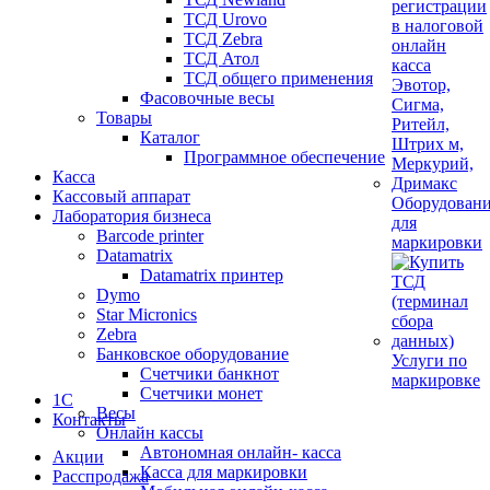
ТСД Urovo
ТСД Zebra
ТСД Атол
ТСД общего применения
Фасовочные весы
Товары
Каталог
Программное обеспечение
Касса
Кассовый аппарат
Оборудован
Лаборатория бизнеса
для
Barcode printer
маркировки
Datamatrix
Datamatrix принтер
Dymo
Star Micronics
Zebra
Банковское оборудование
Услуги по
Счетчики банкнот
маркировке
Счетчики монет
1С
Весы
Контакты
Онлайн кассы
Автономная онлайн- касса
Акции
Касса для маркировки
Расспродажа