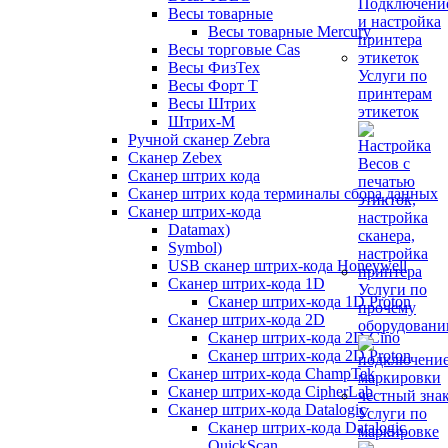
Весы товарные
Весы товарные Mercury
Весы торговые Cas
Весы ФизТех
Услуги по
Весы Форт Т
принтерам
Весы Штрих
этикеток
Штрих-М
Ручной сканер Zebra
Сканер Zebex
Сканер штрих кода
Сканер штрих кода терминалы сбора данных
Сканер штрих-кода
Datamax)
Symbol)
USB сканер штрих-кода Honeywell
Сканер штрих-кода 1D
Услуги по
Сканер штрих-кода 1D Proton
прочему
Сканер штрих-кода 2D
оборудован
Сканер штрих-кода 2D Cino
Сканер штрих-кода 2D Proton
Сканер штрих-кода ChampTek
Сканер штрих-кода CipherLab
Сканер штрих-кода Datalogic
Услуги по
Сканер штрих-кода Datalogic
маркировке
QuickScan