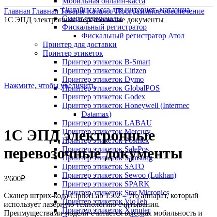
Мобильная онлайн-касса
Онлайн- касса для интернет- магазина
Главная
Главная
Товары
Каталог
Программное обеспечение
Смарт-терминалы
1С ЭПД электронные перевозочные документы
Фискальный регистратор
Фискальный регистратор Атол
Принтер для доставки
Принтер этикеток
Принтер этикеток B-Smart
Принтер этикеток Citizen
Принтер этикеток Dymo
Нажмите, чтобы увеличить
Принтер этикеток GlobalPOS
Принтер этикеток Godex
Принтер этикеток Honeywell (Intermec
Datamax)
Принтер этикеток LABAU
1С ЭПД электронные
Принтер этикеток Mercury
Принтер этикеток Posiflex
перевозочные документы
Принтер этикеток SalePos
Принтер этикеток Samsung
Принтер этикеток SATO
Принтер этикеток Sewoo (Lukhan)
3'600
₽
Принтер этикеток SPARK
Принтер этикеток Star Micronics
Сканер штрих-кода CipherLab 1562 – это аппарат, который
Принтер этикеток VioTeh
использует лазерную технологию считывания.
Принтер этикеток Xprinter
Преимуществами модели считается высокая мобильность и