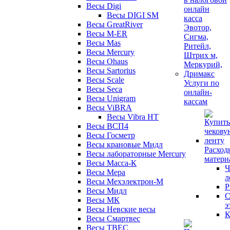
Весы Digi
Весы DIGI SM
Весы GreatRiver
Весы M-ER
Весы Mas
Весы Mercury
Весы Ohaus
Весы Sartorius
Весы Scale
Услуги по
Весы Seca
онлайн-
Весы Unigram
кассам
Весы ViBRA
Весы Vibra HT
Весы ВСП4
Весы Госметр
Весы крановые Мидл
Расход
Весы лабораторные Mercury
матери
Весы Масса-К
Ч
Весы Мера
л
Весы Мехэлектрон-М
Р
Весы Мидл
С
Весы МК
э
Весы Невские весы
К
Весы Смартвес
Весы ТВЕС