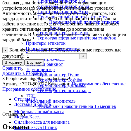
Принтеры этикеток TSC
большая дальность взаимодействия с управляющим
Принтеры этикеток Zebra
устройством (до 90 метров при оптимальных условиях).
Принтеры этикеток Атол
Автономность обеспечивается за счет аккумулятора. Его
Промышленный принтер этикеток
заряда достаточно для 8600 сканирований (непрерывная
Промышленный принтер этикеток
работа в течение всего дня). Встроенная память позволяет
Argox
хранить считанные штрихкоды до восстановления
Термопринтеры этикеток
соединения. В комплекте поставляется подставка с функцией
Термотрансферные принтеры этикеток
зарядной базы.
Принтеры этикеток
Программное обеспечение
Количество товара 1С ЭПД электронные перевозочные
Расходные материалы
документы
Сканер штрих-кода
В корзину
Buy now
Счетчики банкнот
Сравнить
Термопринтер
Добавить в избранное
Термопринтер Dymo
3
People watching this product now!
Термопринтер Toshiba
Артикул:
7ПО-500727
Категории:
Программное обеспечение
,
Термопринтер Датамакс
Программное обеспечение
Термопринтер штрих-кода
ТСД
Отзывы (0)
Фискальный накопитель
Доставка и оплата
Фискальный накопитель на 15 месяцев
Мобильная онлайн-касса
Отзывы (0)
МодульКасса
Онлайн-касса для вендинга
Отзывы
Онлайн-касса Штрих