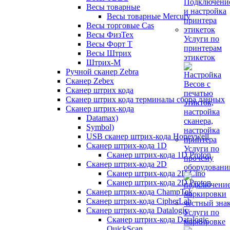
Весы товарные
Весы товарные Mercury
Весы торговые Cas
Весы ФизТех
Услуги по
Весы Форт Т
принтерам
Весы Штрих
этикеток
Штрих-М
Ручной сканер Zebra
Сканер Zebex
Сканер штрих кода
Сканер штрих кода терминалы сбора данных
Сканер штрих-кода
Datamax)
Symbol)
USB сканер штрих-кода Honeywell
Сканер штрих-кода 1D
Услуги по
Сканер штрих-кода 1D Proton
прочему
Сканер штрих-кода 2D
оборудован
Сканер штрих-кода 2D Cino
Сканер штрих-кода 2D Proton
Сканер штрих-кода ChampTek
Сканер штрих-кода CipherLab
Сканер штрих-кода Datalogic
Услуги по
Сканер штрих-кода Datalogic
маркировке
QuickScan