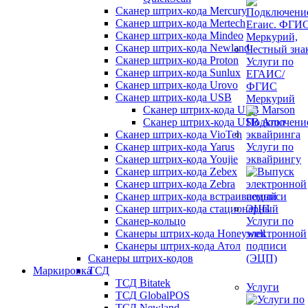
Сканер штрих-кода Mercury
Сканер штрих-кода Mertech
Сканер штрих-кода Mindeo
Сканер штрих-кода Newland
Сканер штрих-кода Proton
Услуги по
Сканер штрих-кода Sunlux
ЕГАИС/
Сканер штрих-кода Urovo
ФГИС
Сканер штрих-кода USB
Меркурий
Сканер штрих-кода USB Marson
Сканер штрих-кода USB Атол
Сканер штрих-кода VioTeh
Сканер штрих-кода Yarus
Услуги по
Сканер штрих-кода Youjie
эквайрингу
Сканер штрих-кода Zebex
Сканер штрих-кода Zebra
Сканер штрих-кода встраиваемый
Сканер штрих-кода стационарный
Сканер-кольцо
Услуги по
Сканеры штрих-кода Honeywell
электронной
Сканеры штрих-кода Атол
подписи
Сканеры штрих-кодов
(ЭЦП)
Маркировка
ТСД
ТСД Bitatek
Услуги
ТСД GlobalPOS
ТСД Newland