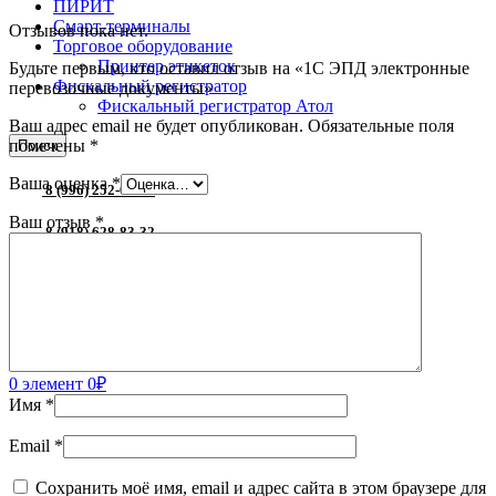
ПИРИТ
Смарт-терминалы
Отзывов пока нет.
Торговое оборудование
Принтер этикеток
Будьте первым, кто оставил отзыв на «1С ЭПД электронные
Фискальный регистратор
перевозочные документы»
Фискальный регистратор Атол
Ваш адрес email не будет опубликован.
Обязательные поля
помечены
*
Поиск
Ваша оценка
*
8 (996) 252-05-49
Ваш отзыв
*
8 (918) 628-83-32
0
Избранное
0
Сравнить
0
элемент
0
₽
Меню
0
элемент
0
₽
Имя
*
Email
*
Сохранить моё имя, email и адрес сайта в этом браузере для