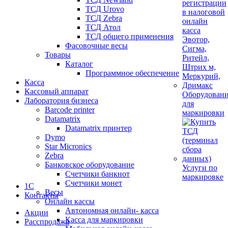
ТСД Urovo
ТСД Zebra
ТСД Атол
ТСД общего применения
Фасовочные весы
Товары
Каталог
Программное обеспечение
Касса
Кассовый аппарат
Оборудован
Лаборатория бизнеса
для
Barcode printer
маркировки
Datamatrix
Datamatrix принтер
Dymo
Star Micronics
Zebra
Банковское оборудование
Услуги по
Счетчики банкнот
маркировке
Счетчики монет
1С
Весы
Контакты
Онлайн кассы
Автономная онлайн- касса
Акции
Касса для маркировки
Расспродажа