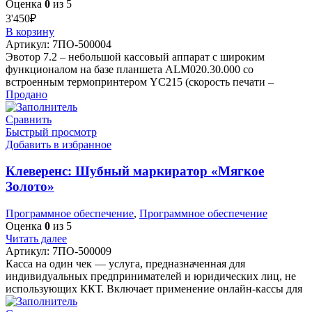
Оценка
0
из 5
3'450
₽
В корзину
Артикул:
7ПО-500004
Эвотор 7.2 – небольшой кассовый аппарат с широким
функционалом на базе планшета ALM020.30.000 со
встроенным термопринтером YC215 (скорость печати –
Продано
Сравнить
Быстрый просмотр
Добавить в избранное
Клеверенс: Шубный маркиратор «Мягкое
Золото»
Программное обеспечение
,
Программное обеспечение
Оценка
0
из 5
Читать далее
Артикул:
7ПО-500009
Касса на один чек — услуга, предназначенная для
индивидуальных предпринимателей и юридических лиц, не
использующих ККТ. Включает применение онлайн-кассы для