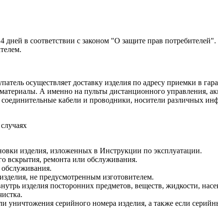
14 дней в соответствии с законом "О защите прав потребителей"
ателем.
патель осуществляет доставку изделия по адресу приемки в гара
 материалы. А именно на пульты дистанционного управления, ак
а, соединительные кабели и проводники, носители различных и
 случаях
новки изделия, изложенных в Инструкции по эксплуатации.
о вскрытия, ремонта или обслуживания.
 обслуживания.
изделия, не предусмотренным изготовителем.
утрь изделия посторонних предметов, веществ, жидкости, насе
чистка.
ли уничтожения серийного номера изделия, а также если серийн