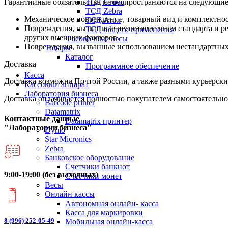
ТСД Urovo
Гарантийные обязательства не распространяются на следующие
ТСД Zebra
Механическое повреждение, товарный вид и комплектнос
ТСД Атол
Повреждения, вызванные несоответствием стандарта и р
ТСД общего применения
других внешних факторов.
Фасовочные весы
Повреждения, вызванные использованием нестандартных и
Товары
Каталог
Доставка
Программное обеспечение
Касса
Доставка возможна Почтой России, а также разными курьерским
Кассовый аппарат
Лаборатория бизнеса
Доставка оплачивается полностью покупателем самостоятельно
Barcode printer
Datamatrix
Контактные данные
Datamatrix принтер
"Лаборатории бизнеса"
Dymo
Star Micronics
Zebra
Банковское оборудование
Счетчики банкнот
9:00-19:00 (без выходных)
Счетчики монет
Весы
Онлайн кассы
Автономная онлайн- касса
Касса для маркировки
8 (996) 252-05-49
Мобильная онлайн-касса