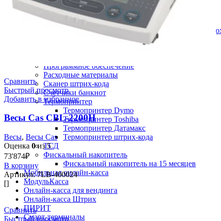
Принтеры этикеток Zebra
Принтеры этикеток Атол
Промышленный принтер этикеток
Промышленный принтер этикеток Argo
Термопринтеры этикеток
Термотрансферные принтеры этикеток
Принтеры этикеток
Программное обеспечение
Расходные материалы
Сравнить
Сканер штрих-кода
Быстрый просмотр
Счетчики банкнот
Добавить в избранное
Термопринтер
Термопринтер Dymo
Весы Cas CBL-2200H
Термопринтер Toshiba
Термопринтер Датамакс
Термопринтер штрих-кода
Весы
,
Весы Cas
ТСД
Оценка
0
из 5
Фискальный накопитель
73'874
₽
Фискальный накопитель на 15 месяцев
В корзину
Мобильная онлайн-касса
Артикул:
7LB-400024
МодульКасса
[]
Онлайн-касса для вендинга
Онлайн-касса Штрих
ПИРИТ
Сравнить
Смарт-терминалы
Быстрый просмотр