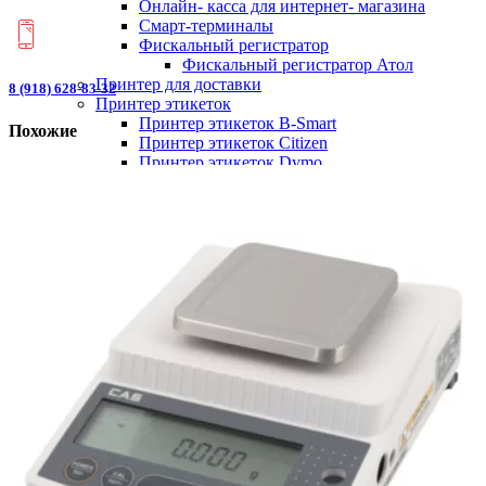
Онлайн- касса для интернет- магазина
Смарт-терминалы
Фискальный регистратор
Фискальный регистратор Атол
Принтер для доставки
8 (918) 628-83-32
Принтер этикеток
Принтер этикеток B-Smart
Похожие
Принтер этикеток Citizen
Принтер этикеток Dymo
Принтер этикеток GlobalPOS
Принтер этикеток Godex
Принтер этикеток Honeywell (Intermec
Datamax)
Принтер этикеток LABAU
Принтер этикеток Mercury
Принтер этикеток Posiflex
Принтер этикеток SalePos
Принтер этикеток Samsung
Принтер этикеток SATO
Принтер этикеток Sewoo (Lukhan)
Принтер этикеток SPARK
Принтер этикеток Star Micronics
Принтер этикеток VioTeh
Принтер этикеток Xprinter
Принтеры этикеток TSC