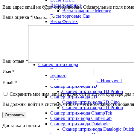
Весы товарные
Ваш адрес email не будет опубликован.
Обязательные поля пом
Весы товарные Mercury
Весы торговые Cas
Ваша оценка
*
Весы ФизТех
Весы Форт Т
Весы Штрих
Штрих-М
Ручной сканер Zebra
Сканер Zebex
Сканер штрих кода
Сканер штрих кода терминалы сбора данных
Ваш отзыв
*
Сканер штрих-кода
Datamax)
Имя
*
Symbol)
USB сканер штрих-кода Honeywell
Email
*
Сканер штрих-кода 1D
Сканер штрих-кода 1D Proton
Сохранить моё имя, email и адрес сайта в этом браузере д
Сканер штрих-кода 2D
Сканер штрих-кода 2D Cino
Вы должны войти в систему, чтобы иметь возможность добавля
Сканер штрих-кода 2D Proton
Сканер штрих-кода ChampTek
Сканер штрих-кода CipherLab
Сканер штрих-кода Datalogic
Доставка и оплата
Сканер штрих-кода Datalogic Quic