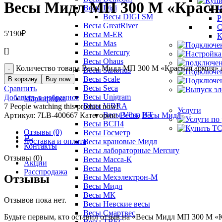
Весы Мидл МП 300 М «Красна
Весы Digi
Ч
Весы DIGI SM
Р
Весы GreatRiver
С
5'190
₽
Весы M-ER
К
Весы Mas
[]
Весы Mercury
Весы Ohaus
Количество товара Весы Мидл МП 300 М «Красная армия» 
Весы Sartorius
Весы Scale
В корзину
Buy now
Весы Seca
Сравнить
Весы Unigram
Добавить в избранное
Маркировка
Весы ViBRA
7
People watching this product now!
Услуги
Весы Vibra HT
Артикул:
7LB-400667
Категории:
Весы
,
Весы Мидл
Весы ВСП4
Отзывы (0)
Весы Госметр
1С
Доставка и оплата
Весы крановые Мидл
Контакты
Весы лабораторные Mercury
Отзывы (0)
Весы Масса-К
Акции
Весы Мера
Расспродажа
Отзывы
Весы Мехэлектрон-М
Весы Мидл
Весы МК
Отзывов пока нет.
Весы Невские весы
Весы Смартвес
Будьте первым, кто оставил отзыв на «Весы Мидл МП 300 М «К
Весы ТВЕС