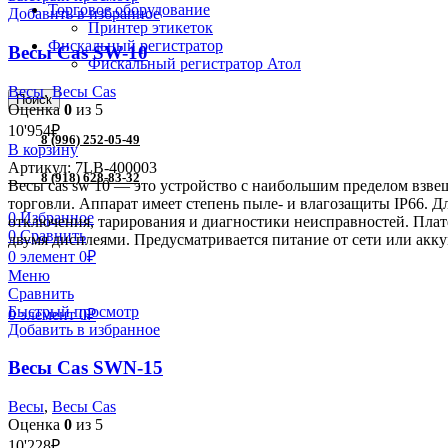
Торговое оборудование
Добавить в избранное
Принтер этикеток
Фискальный регистратор
Весы Cas SW-10
Фискальный регистратор Атол
Весы
,
Весы Cas
Поиск
Оценка
0
из 5
10'954
₽
8 (996) 252-05-49
В корзину
Артикул:
7LB-400003
8 (918) 628-83-32
Весы cas sw 10 — это устройство с наибольшим пределом взвеш
торговли. Аппарат имеет степень пыле- и влагозащиты IP66. Д
0
Избранное
отключения, тарирования и диагностики неисправностей. Пла
0
Сравнить
двумя дисплеями. Предусматривается питание от сети или акку
0
элемент
0
₽
Меню
Сравнить
Быстрый просмотр
0
элемент
0
₽
Добавить в избранное
Весы Cas SWN-15
Весы
,
Весы Cas
Оценка
0
из 5
10'228
₽