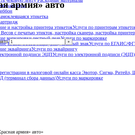
Расходные материалы
я армия» авто
ековая лента
иббон
амоклеящаяся этикетка
артридж
Услуги по принтерам этикето
Услуги по маркировке
авто
Услуги по ЕГАИС/Ф
Услуги по эквайрингу
Услуги по электронной подписи (ЭЦП)
Услуги по маркировке
расная армия» авто»