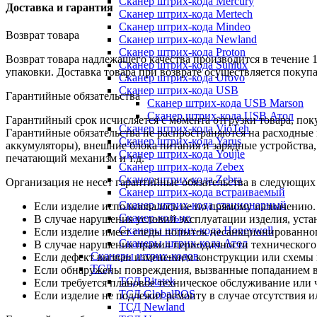
Сканер штрих-кода Mercury
Доставка и гарантия
Сканер штрих-кода Mertech
Сканер штрих-кода Mindeo
Возврат товара
Сканер штрих-кода Newland
Сканер штрих-кода Proton
Возврат товара надлежащего качества производится в течение 
Сканер штрих-кода Sunlux
упаковки. Доставка товара при возврате осуществляется покуп
Сканер штрих-кода Urovo
Сканер штрих-кода USB
Гарантийные обязательства
Сканер штрих-кода USB Marson
Сканер штрих-кода USB Атол
Гарантийный срок исчисляется с момента отгрузки товара, поку
Сканер штрих-кода VioTeh
Гарантийные обязательства не распространяются на расходные
Сканер штрих-кода Yarus
аккумуляторы), внешние блока питания и зарядные устройств
Сканер штрих-кода Youjie
печатающий механизм и т.д.
Сканер штрих-кода Zebex
Сканер штрих-кода Zebra
Организация не несет гарантийные обязательства в следующих
Сканер штрих-кода встраиваемый
Сканер штрих-кода стационарный
Если изделие использовалось не по прямому назначению.
Сканер-кольцо
В случае нарушения условий эксплуатации изделия, уста
Сканеры штрих-кода Honeywell
Если изделие имеет следы попыток несанкционированног
Сканеры штрих-кода Атол
В случае нарушения правил периодичности технического
Сканеры штрих-кодов
Если дефект вызван изменением конструкции или схемы 
ТСД
Если обнаружены повреждения, вызванные попаданием вн
ТСД Bitatek
Если требуется плановое техническое обслуживание или 
ТСД GlobalPOS
Если изделие не подлежит ремонту в случае отсутствия и
ТСД Newland