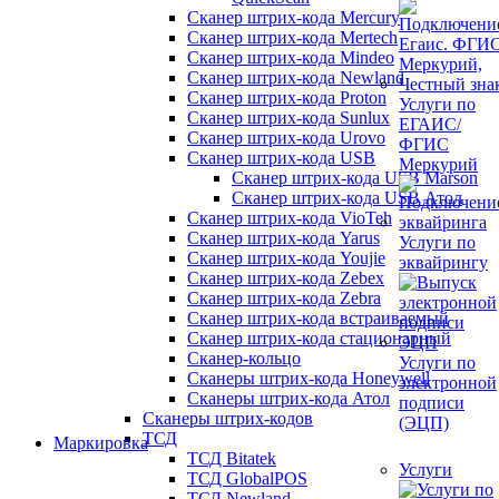
Сканер штрих-кода Mercury
Сканер штрих-кода Mertech
Сканер штрих-кода Mindeo
Сканер штрих-кода Newland
Сканер штрих-кода Proton
Услуги по
Сканер штрих-кода Sunlux
ЕГАИС/
Сканер штрих-кода Urovo
ФГИС
Сканер штрих-кода USB
Меркурий
Сканер штрих-кода USB Marson
Сканер штрих-кода USB Атол
Сканер штрих-кода VioTeh
Сканер штрих-кода Yarus
Услуги по
Сканер штрих-кода Youjie
эквайрингу
Сканер штрих-кода Zebex
Сканер штрих-кода Zebra
Сканер штрих-кода встраиваемый
Сканер штрих-кода стационарный
Сканер-кольцо
Услуги по
Сканеры штрих-кода Honeywell
электронной
Сканеры штрих-кода Атол
подписи
Сканеры штрих-кодов
(ЭЦП)
ТСД
Маркировка
ТСД Bitatek
Услуги
ТСД GlobalPOS
ТСД Newland