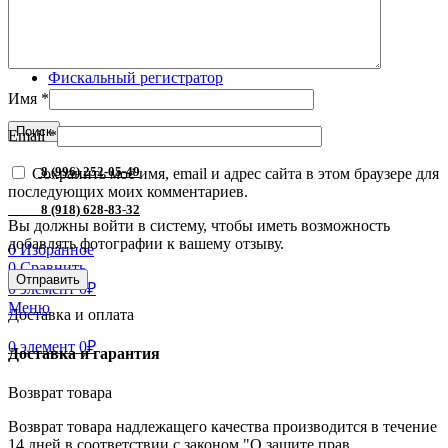
ПИРИТ
Смарт-терминалы
Торговое оборудование
Принтер этикеток
Фискальный регистратор
Фискальный регистратор Атол
Имя
*
Поиск
Email
*
8 (996) 252-05-49
Сохранить моё имя, email и адрес сайта в этом браузере для
последующих моих комментариев.
8 (918) 628-83-32
Вы должны войти в систему, чтобы иметь возможность
добавлять фотографии к вашему отзыву.
0
Избранное
0
Сравнить
0
элемент
0
₽
Меню
Доставка и оплата
0
элемент
0
₽
Доставка и гарантия
Возврат товара
Возврат товара надлежащего качества производится в течение
14 дней в соответствии с законом "О защите прав