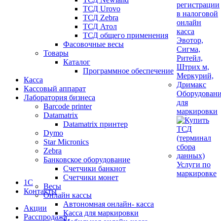
ТСД Urovo
ТСД Zebra
ТСД Атол
ТСД общего применения
Фасовочные весы
Товары
Каталог
Программное обеспечение
Касса
Кассовый аппарат
Оборудован
Лаборатория бизнеса
для
Barcode printer
маркировки
Datamatrix
Datamatrix принтер
Dymo
Star Micronics
Zebra
Банковское оборудование
Услуги по
Счетчики банкнот
маркировке
Счетчики монет
1С
Весы
Контакты
Онлайн кассы
Автономная онлайн- касса
Акции
Касса для маркировки
Расспродажа