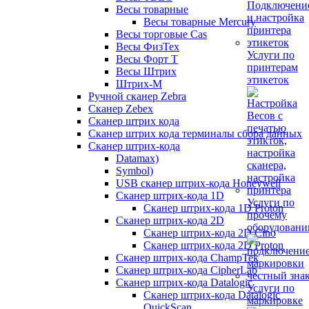
Весы товарные
Весы товарные Mercury
Весы торговые Cas
Весы ФизТех
Услуги по
Весы Форт Т
принтерам
Весы Штрих
этикеток
Штрих-М
Ручной сканер Zebra
Сканер Zebex
Сканер штрих кода
Сканер штрих кода терминалы сбора данных
Сканер штрих-кода
Datamax)
Symbol)
USB сканер штрих-кода Honeywell
Сканер штрих-кода 1D
Услуги по
Сканер штрих-кода 1D Proton
прочему
Сканер штрих-кода 2D
оборудован
Сканер штрих-кода 2D Cino
Сканер штрих-кода 2D Proton
Сканер штрих-кода ChampTek
Сканер штрих-кода CipherLab
Сканер штрих-кода Datalogic
Услуги по
Сканер штрих-кода Datalogic
маркировке
QuickScan