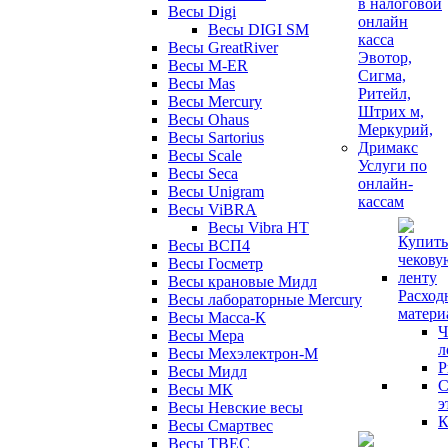
Весы Digi
Весы DIGI SM
Весы GreatRiver
Весы M-ER
Весы Mas
Весы Mercury
Весы Ohaus
Весы Sartorius
Весы Scale
Услуги по
Весы Seca
онлайн-
Весы Unigram
кассам
Весы ViBRA
Весы Vibra HT
Весы ВСП4
Весы Госметр
Весы крановые Мидл
Расход
Весы лабораторные Mercury
матери
Весы Масса-К
Ч
Весы Мера
л
Весы Мехэлектрон-М
Р
Весы Мидл
С
Весы МК
э
Весы Невские весы
К
Весы Смартвес
Весы ТВЕС