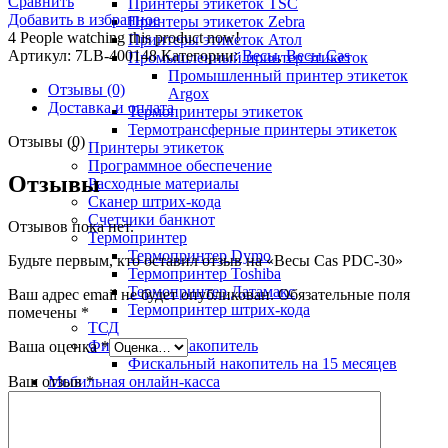
Сравнить
Принтеры этикеток TSC
Добавить в избранное
Принтеры этикеток Zebra
4
People watching this product now!
Принтеры этикеток Атол
Артикул:
7LB-400148
Категории:
Весы
,
Весы Cas
Промышленный принтер этикеток
Промышленный принтер этикеток
Отзывы (0)
Argox
Доставка и оплата
Термопринтеры этикеток
Термотрансферные принтеры этикеток
Отзывы (0)
Принтеры этикеток
Программное обеспечение
Отзывы
Расходные материалы
Сканер штрих-кода
Счетчики банкнот
Отзывов пока нет.
Термопринтер
Термопринтер Dymo
Будьте первым, кто оставил отзыв на «Весы Cas PDC-30»
Термопринтер Toshiba
Термопринтер Датамакс
Ваш адрес email не будет опубликован.
Обязательные поля
Термопринтер штрих-кода
помечены
*
ТСД
Фискальный накопитель
Ваша оценка
*
Фискальный накопитель на 15 месяцев
Ваш отзыв
*
Мобильная онлайн-касса
МодульКасса
Онлайн-касса для вендинга
Онлайн-касса Штрих