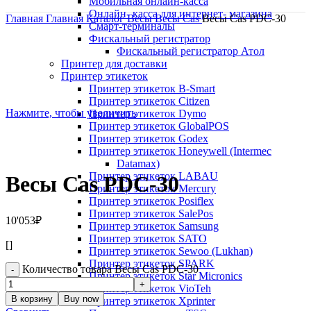
Мобильная онлайн-касса
Онлайн- касса для интернет- магазина
Главная
Главная
Каталог
Весы
Весы Cas
Весы Cas PDC-30
Смарт-терминалы
Фискальный регистратор
Фискальный регистратор Атол
Принтер для доставки
Принтер этикеток
Принтер этикеток B-Smart
Принтер этикеток Citizen
Нажмите, чтобы увеличить
Принтер этикеток Dymo
Принтер этикеток GlobalPOS
Принтер этикеток Godex
Принтер этикеток Honeywell (Intermec
Datamax)
Принтер этикеток LABAU
Весы Cas PDC-30
Принтер этикеток Mercury
Принтер этикеток Posiflex
Принтер этикеток SalePos
10'053
₽
Принтер этикеток Samsung
Принтер этикеток SATO
[]
Принтер этикеток Sewoo (Lukhan)
Принтер этикеток SPARK
Количество товара Весы Cas PDC-30
Принтер этикеток Star Micronics
Принтер этикеток VioTeh
В корзину
Buy now
Принтер этикеток Xprinter