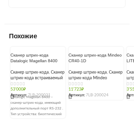
Похожие
Сканер штрих-кода
Сканер штрих-кода Mindeo
Ска
Datalogic Magellan 8400
CR40-1D
LIT
Сканер штрих-кода
,
Сканер
Сканер штрих-кода
,
Сканер
Ска
штрих-кода встраиваемый
штрих-кода Mindeo
штр
53'000
₽
11'723
₽
3'5
Артикул:
7LB-200031
Артикул:
7LB-200024
Арт
Datalogic Magellan 8400 –
[]
[]
сканер-штрих-кода, имеющий
дополнительный порт RS-232 .
Тип устройства: биоптический
пятиплоскостной сканер.
Оборудован инновационной
платформой Datalogic All-