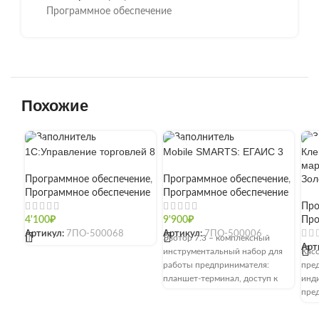
Программное обеспечение
Похожие
ПР
1С:Управление торговлей 8
Mobile SMARTS: ЕГАИС 3
Кле
Н
мар
Зол
Программное обеспечение
,
Программное обеспечение
,
Программное обеспечение
Программное обеспечение
Про
4'100
₽
9'900
₽
Про
Артикул:
7ПО-500068
Артикул:
7ПО-500006
[]
Эвотор 7.3 – комплексный
Арт
инструментальный набор для
Касс
работы предпринимателя:
пре
планшет-терминал, доступ к
инд
личному кабинету для контроля
пре
работы сотрудников и текущего
юрид
состояния продаж, магазин
исп