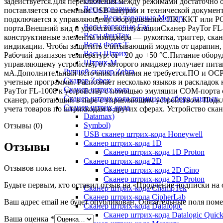
задействуется.Для переключения между режимами достаточно 
Весы товарные
поставляется со съемным USB-шнуром и технической докумен
Весы товарные Mercury
подключается к управляющему оборудованию: ПК, ККТ или PO
Весы торговые Cas
порта.Внешний вид и удобство эксплуатацииСканер PayTor FL-1
Весы ФизТех
конструктивные элементы имиджера — рукоятка, триггер, ска
Весы Форт Т
индикации. Чтобы защитить считывающий модуль от царапин, пр
Весы Штрих
Рабочий диапазон температур: от −20 до +50 °C.Питание обор
Штрих-М
управляющему устройству, от которого имиджер получает пита
Ручной сканер Zebra
мА.Дополнительный источник питания не требуется.ПО и ОСPay
Сканер Zebex
учетные программы. Распознает несколько языков и раскладо
Сканер штрих кода
PayTor FL-1008 к устройству с помощью эмуляции COM-порта с
Сканер штрих кода терминалы сбора данных
сканер, работающий в паре с управляющим устройством. Подкл
Сканер штрих-кода
учета товаров по штрихкодам в других сферах. Устройство ск
Datamax)
Symbol)
Отзывы (0)
USB сканер штрих-кода Honeywell
Сканер штрих-кода 1D
Отзывы
Сканер штрих-кода 1D Proton
Сканер штрих-кода 2D
Отзывов пока нет.
Сканер штрих-кода 2D Cino
Сканер штрих-кода 2D Proton
Будьте первым, кто оставил отзыв на «Продление подписки на
Сканер штрих-кода ChampTek
Сканер штрих-кода CipherLab
Ваш адрес email не будет опубликован.
Обязательные поля пом
Сканер штрих-кода Datalogic
Сканер штрих-кода Datalogic Quic
Ваша оценка
*