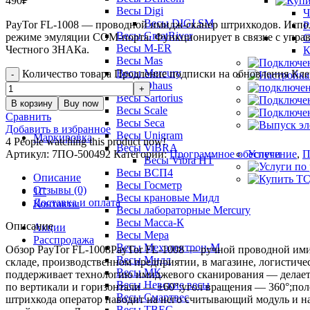
490
₽
Весы Digi
Ч
Весы DIGI SM
PayTor FL-1008 — проводной имидж-сканер штрихкодов. Исполь
Р
Весы GreatRiver
режиме эмуляции COM-порта. Функционирует в связке с управ
С
Весы M-ER
Честного ЗНАКа.
К
Весы Mas
Весы Mercury
Количество товара Продление подписки на обновления Кле
Весы Ohaus
Весы Sartorius
В корзину
Buy now
Весы Scale
Сравнить
Весы Seca
Добавить в избранное
Весы Unigram
Маркировка
4
People watching this product now!
Весы ViBRA
Артикул:
7ПО-500492
Категории:
Программное обеспечение
,
П
Услуги
Весы Vibra HT
Весы ВСП4
Описание
Весы Госметр
Отзывы (0)
1С
Весы крановые Мидл
Доставка и оплата
Контакты
Весы лабораторные Mercury
Весы Масса-К
Описание
Акции
Весы Мера
Расспродажа
Весы Мехэлектрон-М
Обзор PayTor FL-1008PayTor FL-1008 — ручной проводной ими
Весы Мидл
складе, производственном предприятии, в магазине, логист
Весы МК
поддерживает технологию имиджевого сканирования — делает
Весы Невские весы
по вертикали и горизонтали — ±60°;угол вращения — 360°;пол
Весы Смартвес
штрихкода оператор наводит на него считывающий модуль и на
Весы ТВЕС