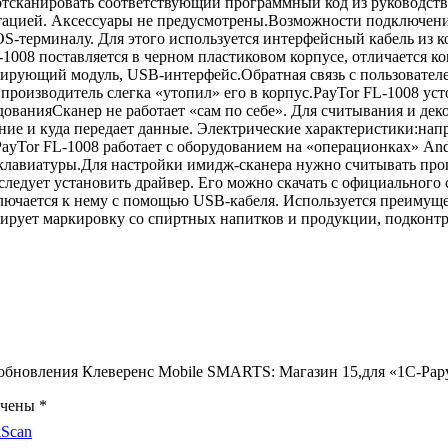
отсканировать соответствующий программный код из руководств
тацией. Аксессуары не предусмотрены.Возможности подключени
S-терминалу. Для этого используется интерфейсный кабель из
008 поставляется в черном пластиковом корпусе, отличается ко
нирующий модуль, USB-интерфейс.Обратная связь с пользовател
оизводитель слегка «утопил» его в корпус.PayTor FL-1008 усто
удованияСканер не работает «сам по себе». Для считывания и д
ние и куда передает данные. Электрические характеристики:нап
Tor FL-1008 работает с оборудованием на «операционках» Andr
к клавиатуры.Для настройки имидж-сканера нужно считывать про
ледует установить драйвер. Его можно скачать с официального
ючается к нему с помощью USB-кабеля. Используется преимущес
анирует маркировку со спиртных напитков и продукции, подкон
 обновления Клеверенс Mobile SMARTS: Магазин 15,для «1С-Рар
ечены
*
kScan