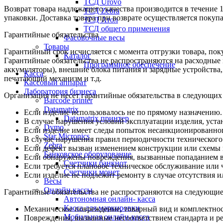
ТСД Urovo
Возврат товара надлежащего качества производится в течение 
ТСД Zebra
упаковки. Доставка товара при возврате осуществляется покуп
ТСД Атол
ТСД общего применения
Гарантийные обязательства
Фасовочные весы
Товары
Гарантийный срок исчисляется с момента отгрузки товара, поку
Каталог
Гарантийные обязательства не распространяются на расходные
Программное обеспечение
аккумуляторы), внешние блока питания и зарядные устройств
Касса
печатающий механизм и т.д.
Кассовый аппарат
Лаборатория бизнеса
Организация не несет гарантийные обязательства в следующих
Barcode printer
Datamatrix
Если изделие использовалось не по прямому назначению.
Datamatrix принтер
В случае нарушения условий эксплуатации изделия, уста
Dymo
Если изделие имеет следы попыток несанкционированног
Star Micronics
В случае нарушения правил периодичности технического
Zebra
Если дефект вызван изменением конструкции или схемы 
Банковское оборудование
Если обнаружены повреждения, вызванные попаданием вн
Счетчики банкнот
Если требуется плановое техническое обслуживание или 
Счетчики монет
Если изделие не подлежит ремонту в случае отсутствия и
Весы
Онлайн кассы
Гарантийные обязательства не распространяются на следующие
Автономная онлайн- касса
Касса для маркировки
Механическое повреждение, товарный вид и комплектнос
Мобильная онлайн-касса
Повреждения, вызванные несоответствием стандарта и р