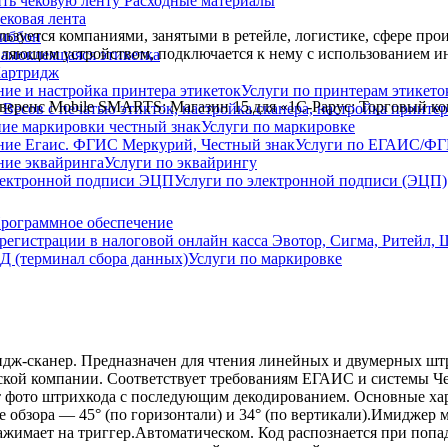
Расходные материалы
ековая лента
зуется компаниями, занятыми в ретейле, логистике, сфере про
иббон
ляющим устройством, подключается к нему с использованием и
амоклеящаяся этикетка
артридж
Услуги по принтерам этикето
веренс Mobile SMARTS: Магазин 15,для «1С-Рарус: Торговый ко
Услуги по маркировке
Услуги по ЕГАИС/Ф
Услуги по эквайрингу
Услуги по электронной подписи (ЭЦП)
рограммное обеспечение
Услуги по маркировке
дж-сканер. Предназначен для чтения линейных и двумерных штр
ической компании. Соответствует требованиям ЕГАИС и систем
 фото штрихкода с последующим декодированием. Основные хар
е обзора — 45° (по горизонтали) и 34° (по вертикали).Имиджер
жимает на триггер.Автоматическом. Код распознается при попа