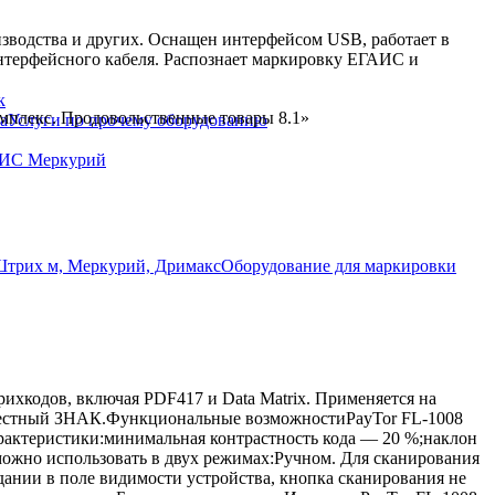
изводства и других. Оснащен интерфейсом USB, работает в
нтерфейсного кабеля. Распознает маркировку ЕГАИС и
к
мплекс. Продовольственные товары 8.1»
Услуги по прочему оборудованию
ГИС Меркурий
Оборудование для маркировки
ихкодов, включая PDF417 и Data Matrix. Применяется на
ы Честный ЗНАК.Функциональные возможностиPayTor FL-1008
актеристики:минимальная контрастность кода — 20 %;наклон
 можно использовать в двух режимах:Ручном. Для сканирования
дании в поле видимости устройства, кнопка сканирования не