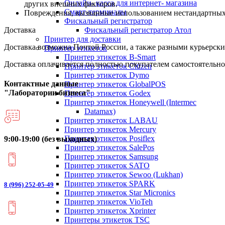
Онлайн- касса для интернет- магазина
других внешних факторов.
Смарт-терминалы
Повреждения, вызванные использованием нестандартных и
Фискальный регистратор
Фискальный регистратор Атол
Доставка
Принтер для доставки
Доставка возможна Почтой России, а также разными курьерским
Принтер этикеток
Принтер этикеток B-Smart
Доставка оплачивается полностью покупателем самостоятельно
Принтер этикеток Citizen
Принтер этикеток Dymo
Контактные данные
Принтер этикеток GlobalPOS
"Лаборатории бизнеса"
Принтер этикеток Godex
Принтер этикеток Honeywell (Intermec
Datamax)
Принтер этикеток LABAU
Принтер этикеток Mercury
Принтер этикеток Posiflex
9:00-19:00 (без выходных)
Принтер этикеток SalePos
Принтер этикеток Samsung
Принтер этикеток SATO
Принтер этикеток Sewoo (Lukhan)
Принтер этикеток SPARK
8 (996) 252-05-49
Принтер этикеток Star Micronics
Принтер этикеток VioTeh
Принтер этикеток Xprinter
Принтеры этикеток TSC