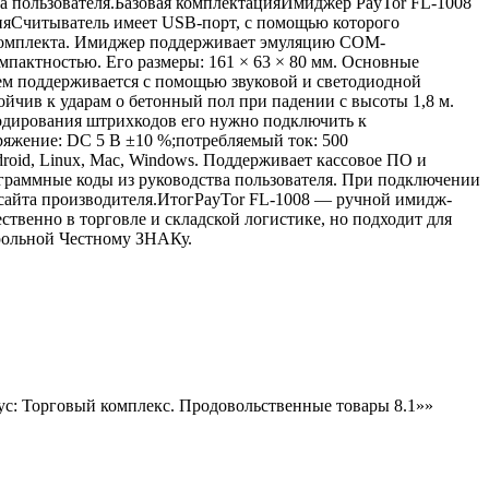
а пользователя.Базовая комплектацияИмиджер PayTor FL-1008
яСчитыватель имеет USB-порт, с помощью которого
 комплекта. Имиджер поддерживает эмуляцию COM-
мпактностью. Его размеры: 161 × 63 × 80 мм. Основные
ем поддерживается с помощью звуковой и светодиодной
йчив к ударам о бетонный пол при падении с высоты 1,8 м.
екодирования штрихкодов его нужно подключить к
ряжение: DC 5 В ±10 %;потребляемый ток: 500
oid, Linux, Mac, Windows. Поддерживает кассовое ПО и
граммные коды из руководства пользователя. При подключении
 сайта производителя.ИтогPayTor FL-1008 — ручной имидж-
твенно в торговле и складской логистике, но подходит для
трольной Честному ЗНАКу.
ус: Торговый комплекс. Продовольственные товары 8.1»»