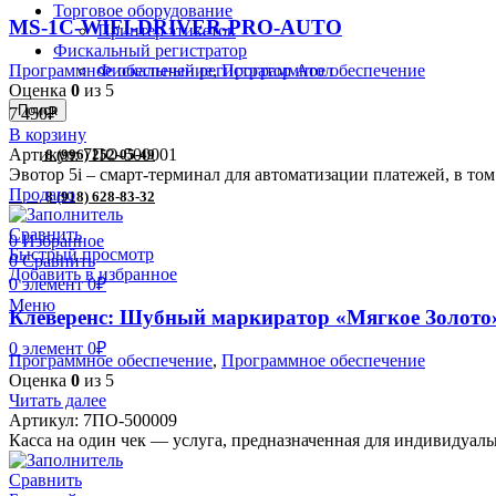
Торговое оборудование
MS-1C-WIFI-DRIVER-PRO-AUTO
Принтер этикеток
Фискальный регистратор
Фискальный регистратор Атол
Программное обеспечение
,
Программное обеспечение
Оценка
0
из 5
Поиск
7'450
₽
В корзину
Артикул:
7ПО-500001
8 (996) 252-05-49
Эвотор 5i – смарт-терминал для автоматизации платежей, в том
Продано
8 (918) 628-83-32
Сравнить
0
Избранное
Быстрый просмотр
0
Сравнить
Добавить в избранное
0
элемент
0
₽
Меню
Клеверенс: Шубный маркиратор «Мягкое Золото
0
элемент
0
₽
Программное обеспечение
,
Программное обеспечение
Оценка
0
из 5
Читать далее
Артикул:
7ПО-500009
Касса на один чек — услуга, предназначенная для индивидуа
Сравнить