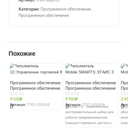
Артикул:
7ПО-500613
Категории:
Программное обеспечение
,
Программное обеспечение
Похожие
1С:Управление торговлей 8
Mobile SMARTS: ЕГАИС 3
Mob
Программное обеспечение
,
Программное обеспечение
,
Про
Программное обеспечение
Программное обеспечение
Про
4'100
₽
9'900
₽
3'4
Артикул:
7ПО-500068
Артикул:
7ПО-500006
Арт
[]
Эвотор 7.3 – комплексный
Эвот
инструментальный набор для
абс
работы предпринимателя:
комп
планшет-терминал, доступ к
ново