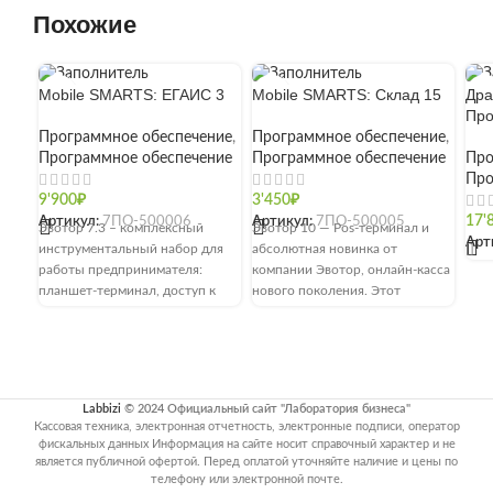
Похожие
Mobile SMARTS: ЕГАИС 3
Mobile SMARTS: Склад 15
Дра
Про
Программное обеспечение
,
Программное обеспечение
,
Программное обеспечение
Программное обеспечение
Про
Про
9'900
₽
3'450
₽
Артикул:
7ПО-500006
Артикул:
7ПО-500005
17'
Эвотор 7.3 – комплексный
Эвотор 10 — Pos-терминал и
Арт
инструментальный набор для
абсолютная новинка от
[]
работы предпринимателя:
компании Эвотор, онлайн-касса
планшет-терминал, доступ к
нового поколения. Этот
личному кабинету для контроля
кассовый аппарат можно с
работы сотрудников и текущего
уверенностью назвать
состояния продаж, магазин
приложений
Labbizi
© 2024 Официальный сайт "Лаборатория бизнеса"
Кассовая техника, электронная отчетность, электронные подписи, оператор
фискальных данных Информация на сайте носит справочный характер и не
является публичной офертой. Перед оплатой уточняйте наличие и цены по
телефону или электронной почте.