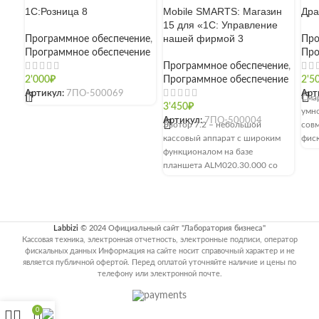
1С:Розница 8
Mobile SMARTS: Магазин
Дра
15 для «1С: Управление
нашей фирмой 3
Программное обеспечение
,
Про
Программное обеспечение
Про
Программное обеспечение
,
2'000
₽
Программное обеспечение
2'5
Артикул:
7ПО-500069
Арт
[]
Сма
3'450
₽
умно
Артикул:
7ПО-500004
Эвотор 7.2 – небольшой
сов
кассовый аппарат с широким
фиск
функционалом на базе
сма
планшета ALM020.30.000 со
сист
встроенным термопринтером
розн
YC215 (скорость печати –
общ
Скор
Есть
Labbizi
© 2024 Официальный сайт "Лаборатория бизнеса"
Под
Кассовая техника, электронная отчетность, электронные подписи, оператор
шир
фискальных данных Информация на сайте носит справочный характер и не
памя
является публичной офертой. Перед оплатой уточняйте наличие и цены по
Уст
телефону или электронной почте.
дюй
5 Мп
0
пор