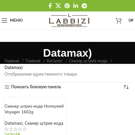
МЕНЮ
0
₽
Datamax)
Главная
Главная
Каталог
Сканер штрих-кода
Datamax)
Отображение единственного товара
Показать боковую панель
Сканер штрих-кода Honeywell
Voyager 1602g
Datamax)
,
Сканер штрих-кода