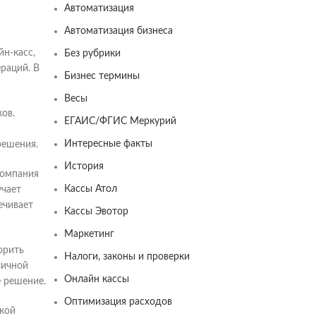
Автоматизация
Автоматизация бизнеса
йн-касс,
Без рубрики
раций. В
Бизнес термины
Весы
ов.
ЕГАИС/ФГИС Меркурий
Интересные факты
решения.
История
Компания
Кассы Атол
учает
ечивает
Кассы Эвотор
Маркетинг
орить
Налоги, законы и проверки
личной
Онлайн кассы
 решение.
Оптимизация расходов
ской