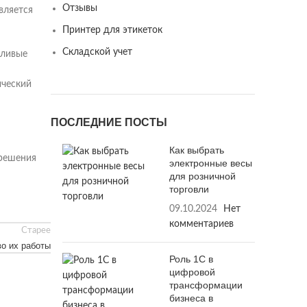
Отзывы
вляется
Принтер для этикеток
Складской учет
дливые
ический
ПОСЛЕДНИЕ ПОСТЫ
Как выбрать
 решения
электронные весы
для розничной
торговли
09.10.2024
Нет
комментариев
Старее
во их работы
Роль 1С в
цифровой
трансформации
бизнеса в