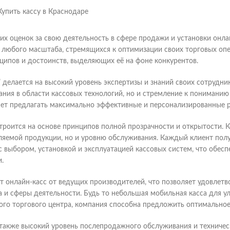
х оценок за свою деятельность в сфере продажи и установки онла
 любого масштаба, стремящихся к оптимизации своих торговых опе
ципов и достоинств, выделяющих её на фоне конкурентов.
 делается на высокий уровень экспертизы и знаний своих сотрудник
ания в области кассовых технологий, но и стремление к пониманию
яет предлагать максимально эффективные и персонализированные 
строится на основе принципов полной прозрачности и открытости. 
вляемой продукции, но и уровню обслуживания. Каждый клиент пол
 выбором, установкой и эксплуатацией кассовых систем, что обесп
.
т онлайн-касс от ведущих производителей, что позволяет удовлетв
а и сферы деятельности. Будь то небольшая мобильная касса для у
ого торгового центра, компания способна предложить оптимальное
я также высокий уровень послепродажного обслуживания и техниче